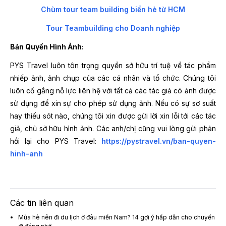
Chùm tour team building biển hè từ HCM
Tour Teambuilding cho Doanh nghiệp
Bản Quyền Hình Ảnh:
PYS Travel luôn tôn trọng quyền sở hữu trí tuệ về tác phẩm
nhiếp ảnh, ảnh chụp của các cá nhân và tổ chức. Chúng tôi
luôn cố gắng nỗ lực liên hệ với tất cả các tác giả có ảnh được
sử dụng để xin sự cho phép sử dụng ảnh. Nếu có sự sơ suất
hay thiếu sót nào, chúng tôi xin được gửi lời xin lỗi tới các tác
giả, chủ sở hữu hình ảnh. Các anh/chị cũng vui lòng gửi phản
hồi lại cho PYS Travel:
https://pystravel.vn/ban-quyen-
hinh-anh
Các tin liên quan
Mùa hè nên đi du lịch ở đâu miền Nam? 14 gợi ý hấp dẫn cho chuyến