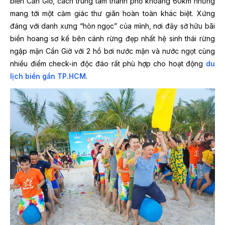
biển Cần Giờ, cách trung tâm thành phố khoảng 60km nhưng
mang tới một cảm giác thư giãn hoàn toàn khác biệt. Xứng
đáng với danh xưng “hòn ngọc” của mình, nơi đây sở hữu bãi
biển hoang sơ kế bên cánh rừng đẹp nhất hệ sinh thái rừng
ngập mặn Cần Giờ với 2 hồ bơi nước mặn và nước ngọt cùng
nhiều điểm check-in độc đáo rất phù hợp cho hoạt động
du
lịch biển gần TP.HCM
.