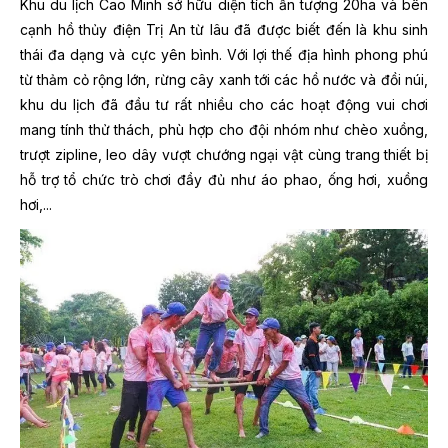
Khu du lịch Cao Minh sở hữu diện tích ấn tượng 20ha và bên
cạnh hồ thủy điện Trị An từ lâu đã được biết đến là khu sinh
thái đa dạng và cực yên bình. Với lợi thế địa hình phong phú
từ thảm cỏ rộng lớn, rừng cây xanh tới các hồ nước và đồi núi,
khu du lịch đã đầu tư rất nhiều cho các hoạt động vui chơi
mang tính thử thách, phù hợp cho đội nhóm như chèo xuồng,
trượt zipline, leo dây vượt chướng ngại vật cùng trang thiết bị
hỗ trợ tổ chức trò chơi đầy đủ như áo phao, ống hơi, xuồng
hơi,...