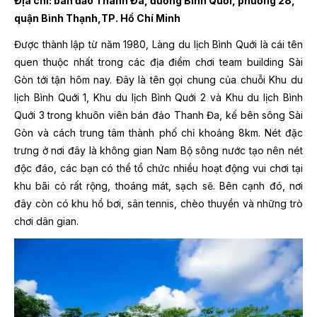
Địa chỉ: bán đảo Thanh Đa, đường Bình Quới, phường 28,
quận Bình Thạnh,TP. Hồ Chí Minh
Được thành lập từ năm 1980, Làng du lịch Bình Quới là cái tên
quen thuộc nhất trong các địa điểm chơi team building Sài
Gòn tới tận hôm nay. Đây là tên gọi chung của chuỗi Khu du
lịch Bình Quới 1, Khu du lịch Bình Quới 2 và Khu du lịch Bình
Quới 3 trong khuôn viên bán đảo Thanh Đa, kế bên sông Sài
Gòn và cách trung tâm thành phố chỉ khoảng 8km. Nét đặc
trưng ở nơi đây là không gian Nam Bộ sông nước tạo nên nét
độc đáo, các bạn có thể tổ chức nhiều hoạt động vui chơi tại
khu bãi cỏ rất rộng, thoáng mát, sạch sẽ. Bên cạnh đó, nơi
đây còn có khu hồ bơi, sân tennis, chèo thuyền và những trò
chơi dân gian.