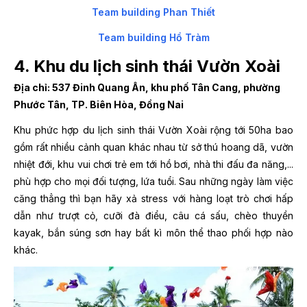
Team building Phan Thiết
Team building Hồ Tràm
4. Khu du lịch sinh thái Vườn Xoài
Địa chỉ: 537 Đinh Quang Ân, khu phố Tân Cang, phường
Phước Tân, TP. Biên Hòa, Đồng Nai
Khu phức hợp du lịch sinh thái Vườn Xoài rộng tới 50ha bao
gồm rất nhiều cảnh quan khác nhau từ sở thú hoang dã, vườn
nhiệt đới, khu vui chơi trẻ em tới hồ bơi, nhà thi đấu đa năng,...
phù hợp cho mọi đối tượng, lứa tuổi. Sau những ngày làm việc
căng thẳng thì bạn hãy xả stress với hàng loạt trò chơi hấp
dẫn như trượt cỏ, cưỡi đà điểu, câu cá sấu, chèo thuyền
kayak, bắn súng sơn hay bất kì môn thể thao phối hợp nào
khác.