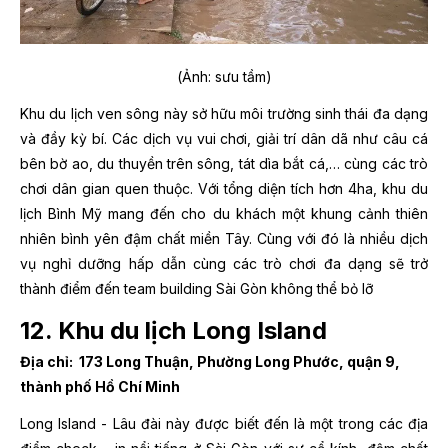
(Ảnh: sưu tầm)
Khu du lịch ven sông này sở hữu môi trường sinh thái đa dạng
và đầy kỳ bí. Các dịch vụ vui chơi, giải trí dân dã như câu cá
bên bờ ao, du thuyền trên sông, tát dìa bắt cá,… cùng các trò
chơi dân gian quen thuộc. Với tổng diện tích hơn 4ha, khu du
lịch Bình Mỹ mang đến cho du khách một khung cảnh thiên
nhiên bình yên đậm chất miền Tây. Cùng với đó là nhiều dịch
vụ nghỉ dưỡng hấp dẫn cùng các trò chơi đa dạng sẽ trở
thành điểm đến team building Sài Gòn không thể bỏ lỡ
12. Khu du lịch Long Island
Địa chỉ: 173 Long Thuận, Phường Long Phước, quận 9,
thành phố Hồ Chí Minh
Long Island - Lâu đài này được biết đến là một trong các địa