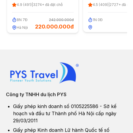
SJourney Luxury Train 8
4.9
(
491
)
|
3274
+ đã đặt chỗ
4.5
(
409
)
|
2727
+ đã đặt
ngày 7 đêm từ Hà Nội:
Ninh Bình - Quảng Bình -
8
N
7
Đ
242.000.000đ
1
N
0
Đ
Huế - Hội An - Nha Trang -
220.000.000đ
Hà Nội
Mũi Né - TP.HCM
Công ty TNHH du lịch PYS
Giấy phép kinh doanh số 0105225586 - Sở kế
hoạch và đầu tư Thành phố Hà Nội cấp ngày
29/03/2011
Giấy phép Kinh doanh Lữ hành Quốc tế số