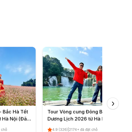
- Bắc Hà Tết
Tour Vòng cung Đông Bắc Tết
 Hà Nội (Đã
Dương Lịch 2026 từ Hà Nội (Đã
kết thúc)
t chỗ
4.9
(
326
)
|
2174
+ đã đặt chỗ