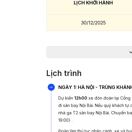
LỊCH KHỞI HÀNH
30/12/2025
*Lưu ý:
Giá chỉ từ và phụ thuộc vào tình t
hỗ
ĐIỂM ĐẶC SẮC CỦA CHƯƠNG 
4 ĐÊM:
Lịch trình
- Bay thẳng Hà Nội- Trùng Khánh hàng k
NGÀY 1: HÀ NỘI - TRÙNG KHÁN
- Ghé thăm thành phố Trùng Khánh huyền
thông đỉnh nhất thế giới.
Dự kiến
12h00
xe đón đoàn tại Cổng
- Thăm quan những điểm đặc sắc nhất
đi sân bay Nội Bài. Nếu quý khách tự 
tàng Tam Hiệp, Lí Tử Bá.
nhà ga T2 sân bay Nội Bài. Chuyến b
- Ngắm nhìn toàn cảnh Trùng Khánh với
19:00) .
- Thưởng thức ẩm thực đặc sắc với vị ca
Đoàn làm thủ tục nhập cảnh, xe và h
- Ngắm nhìn quốc bảo Trung Quốc tại 