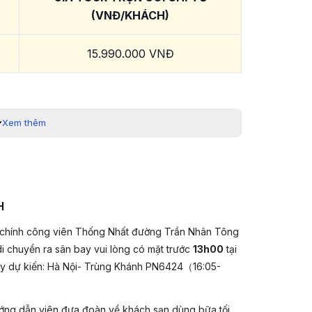
(VNĐ/KHÁCH)
15.990.000 VNĐ
rạng vé máy bay. Quý khách liên hệ 19003440 để được
 trợ chi tiết.
Xem thêm
TRÌNH TOUR TRÙNG KHÁNH 5 NGÀY
hông West Air chỉ với hơn 2h bay.
H
 diệu luôn có sự tồn tại kỳ diệu cùng hệ thống giao
 chính công viên Thống Nhất đường Trần Nhân Tông
 Trùng Khánh:
Từ Khí Khẩu, Hồng Nhai Động, Bảo
di chuyển ra sân bay vui lòng có mặt trước
13h00
tại
ay dự kiến: Hà Nội- Trùng Khánh PN6424
（
16:05-
 góc nhìn đẹp nhất từ
Lão Quân Động
.
y tê thách thức vị giác của bạn
ướng dẫn viên đưa đoàn về khách sạn dùng bữa tối
vườn
gấu trúc Trùng Khánh
.