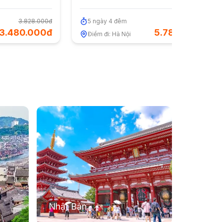
3.828.000đ
5
n
gày
4
đ
êm
6.358.000đ
3.480.000đ
5.780.000đ
Điểm đi:
Hà Nội
Nhật Bản