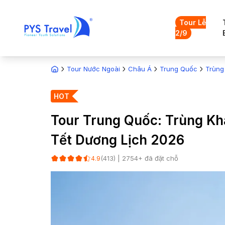
Tour Lễ
2/9
Tour Nước Ngoài
Châu Á
Trung Quốc
Trùng
HOT
Tour Trung Quốc: Trùng Kh
Tết Dương Lịch 2026
(
413
) |
2754
+ đã đặt chỗ
4.9