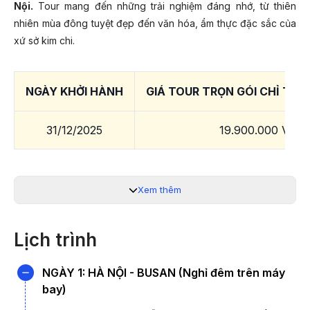
Nội.
Tour mang đến những trải nghiệm đáng nhớ, từ thiên
nhiên mùa đông tuyệt đẹp đến văn hóa, ẩm thực đặc sắc của
xứ sở kim chi.
NGÀY KHỞI HÀNH
GIÁ TOUR TRỌN GÓI CHỈ TỪ 
31/12/2025
19.900.000 VNĐ
*Lưu ý:
Giá chỉ từ và phụ thuộc vào tình trạng vé máy
Xem thêm
bay. Quý khách liên hệ 19003440 để được hỗ trợ chi tiết.
ĐIỂM ĐẶC BIỆT TOUR BUSAN - SEOUL -
Lịch trình
TRƯỢT TUYẾT ELYSIAN - INCHEON 6
NGÀY 5 ĐÊM:
NGÀY 1: HÀ NỘI - BUSAN (Nghỉ đêm trên máy
bay)
- Khám phá 3 thành phố lớn nhất Hàn Quốc
- Trải nghiệm tàu điện ven biển Haeundae siêu đẹp và