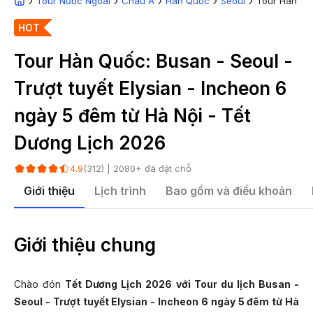
Tour Nước Ngoài
Châu Á
Hàn Quốc
Seoul
Tour Hàn Quố
HOT
Tour Hàn Quốc: Busan - Seoul -
Trượt tuyết Elysian - Incheon 6
ngày 5 đêm từ Hà Nội - Tết
Dương Lịch 2026
(
312
) |
2080
+ đã đặt chỗ
4.9
Giới thiệu
Lịch trình
Bao gồm và điều khoản
Giới thiệu chung
Chào đón
Tết Dương Lịch 2026 với Tour du lịch Busan -
Seoul - Trượt tuyết Elysian - Incheon 6 ngày 5 đêm từ Hà