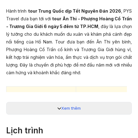
Hành trình
tour Trung Quốc dịp Tết Nguyên Đán 2026
, PYS
Travel đưa bạn tới với
tour Ân Thi - Phượng Hoàng Cổ Trấn
- Trương Gia Giới 6 ngày 5 đêm từ TP.HCM
, đây là lựa chọn
lý tưởng cho du khách muốn du xuân và khám phá cảnh đẹp
nổi tiếng của Hồ Nam. Tour đưa bạn đến Ân Thi yên bình,
Phượng Hoàng Cổ Trấn cổ kính và Trương Gia Giới hùng vĩ,
kết hợp trải nghiệm văn hóa, ẩm thực và dịch vụ trọn gói chất
lượng. Đây là chuyến đi phù hợp để mở đầu năm mới với nhiều
cảm hứng và khoảnh khắc đáng nhớ.
LỊCH KHỞI HÀNH 2026
GIÁ TOUR TRỌN GÓI C
Xem thêm
13/02/2026 (26 Tết)
15.990.0
22/02/2026 (Mùng 6 Tết)
Lịch trình