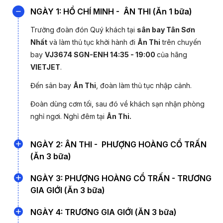
*Lưu ý:
Giá chỉ từ và phụ thuộc vào tình trạng vé máy
NGÀY 1: HỒ CHÍ MINH - ÂN THI (Ăn 1 bữa)
bay. Quý khách liên hệ 19003440 để được hỗ trợ chi tiết.
Trưởng
đoàn
đón Quý khách tại
sân bay Tân Sơn
Nằm ở tỉnh Hồ Nam,
Ân Thi
gây ấn tượng với không gian yên
Nhất
và làm thủ tục khởi hành đi
Ân Thi
trên chuyến
bình, những dãy nhà cổ lâu đời và nét văn hóa truyền thống
bay
VJ3674 SGN-ENH 14:35 - 19:00
của hãng
còn được gìn giữ nguyên vẹn. Dừng chân tại Ân Thi trong
VIETJET
.
hành trình, du khách có cơ hội tản bộ qua những con phố nhỏ,
Đến sân bay
Ân Thi
, đoàn làm thủ tục nhập cảnh.
chiêm ngưỡng kiến trúc cổ đặc trưng và cảm nhận nhịp sống
chậm rãi của một thị trấn miền sơn cước. Đây là điểm mở đầu lý
Đoàn dùng cơm tối, sau đó về khách sạn nhận phòng
tưởng trước khi tiếp tục khám phá Phượng Hoàng Cổ Trấn và
nghỉ ngơi. Nghỉ đêm tại
Ân Thi.
Trương Gia Giới.
NGÀY 2: ÂN THI - PHƯỢNG HOÀNG CỔ TRẤN
(Ăn 3 bữa)
Quý khách ăn sáng tại khách sạn, làm thủ tục trả
NGÀY 3: PHƯỢNG HOÀNG CỔ TRẤN - TRƯƠNG
phòng, khởi hành đi
Phượng Hoàng Cổ Trấn
– thị trấn
GIA GIỚI (Ăn 3 bữa)
cổ được xây dựng bên dòng
Đà Giang
, có nền văn
Quý khách ăn sáng tại khách sạn, làm thủ tục trả phòng,
NGÀY 4: TRƯƠNG GIA GIỚI (ĂN 3 bữa)
hóa lịch sử hơn 1.000 năm tuổi nhưng vẫn còn nguyên
hướng dẫn đưa Quý khách đi tham quan
Mặc Dung