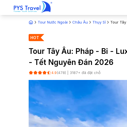
Tour Nước Ngoài
Châu Âu
Thụy Sĩ
Tour Tây
HOT
Tour Tây Âu: Pháp - Bỉ - L
- Tết Nguyên Đán 2026
(
478
) |
3187
+ đã đặt chỗ
4.9