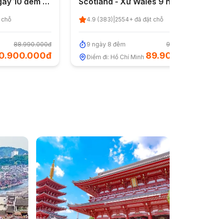
gày 10 đêm từ
Scotland - Xứ Wales 9 ngày 8
nh 2/9
đêm từ TP.HCM - Quốc Khánh
 chỗ
4.9
(
383
)
|
2554
+ đã đặt chỗ
2/9
88.990.000đ
9
n
gày
8
đ
êm
98.890.000đ
0.900.000đ
89.900.000đ
Điểm đi:
Hồ Chí Minh