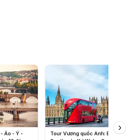
- Áo - Ý -
Tour Vương quốc Anh: England -