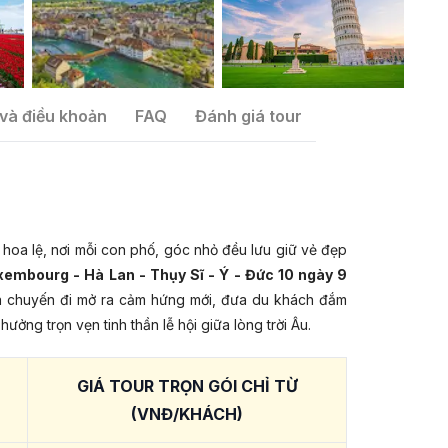
và điều khoản
FAQ
Đánh giá tour
hoa lệ, nơi mỗi con phố, góc nhỏ đều lưu giữ vẻ đẹp
uxembourg - Hà Lan - Thụy Sĩ - Ý - Đức 10 ngày 9
à chuyến đi mở ra cảm hứng mới, đưa du khách đắm
ưởng trọn vẹn tinh thần lễ hội giữa lòng trời Âu.
GIÁ TOUR TRỌN GÓI CHỈ TỪ
(VNĐ/KHÁCH)