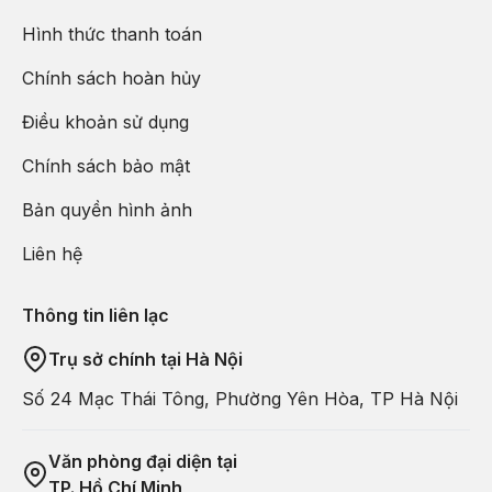
bay làm thủ tục đáp
chuyến bay VJ3901 PVG-SGN
Hình thức thanh toán
02:00 - 05:45 về TPHCM.
Chính sách hoàn hủy
Đến TPHCM, HDV chia tay đoàn. Hẹn gặp lại quý
khách.
Điều khoản sử dụng
Chú ý:
Thứ tự chương trình có thể thay đổi theo sự sắp
Chính sách bảo mật
xếp của Hướng Dẫn Viên để phù hợp với tình hình thực
Bản quyền hình ảnh
tế nhưng vẫn đảm bảo đầy đủ các điểm tham quan đã
nêu trong chương trình
Liên hệ
Thông tin liên lạc
Trụ sở chính tại Hà Nội
Số 24 Mạc Thái Tông, Phường Yên Hòa, TP Hà Nội
Văn phòng đại diện tại
TP. Hồ Chí Minh