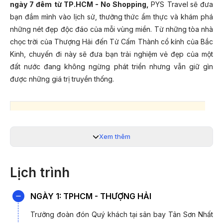
ngày 7 đêm từ TP.HCM - No Shopping,
PYS Travel
sẽ đưa
bạn đắm mình vào lịch sử, thưởng thức ẩm thực và khám phá
những nét đẹp độc đáo của mỗi vùng miền. Từ những tòa nhà
chọc trời của Thượng Hải đến Tử Cấm Thành cổ kính của Bắc
Kinh, chuyến đi này sẽ đưa bạn trải nghiệm vẻ đẹp của một
đất nước đang không ngừng phát triển nhưng vẫn giữ gìn
được những giá trị truyền thống.
LỊCH KHỞI HÀNH
Xem thêm
08/07/2026; 15/07/2026; 22/07/2026; 29/07/2026
05/08/2026
Lịch trình
17/09/2026
07/10/2026; 14/10/2026
NGÀY 1: TPHCM - THƯỢNG HẢI
26/08/2026; 01/09/2026 (Lễ 2/9)
Trưởng đoàn đón Quý khách tại sân bay Tân Sơn Nhất