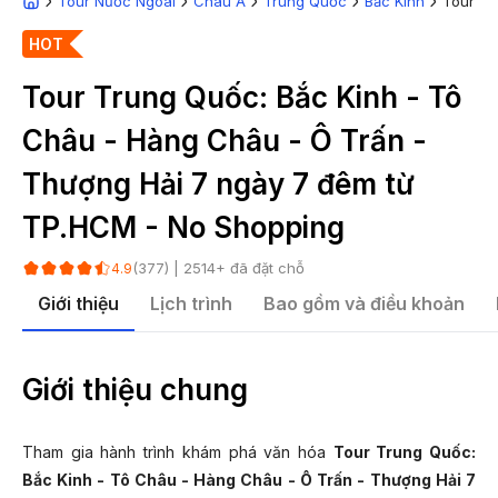
Tour Nước Ngoài
Châu Á
Trung Quốc
Bắc Kinh
Tour Tr
HOT
Tour Trung Quốc: Bắc Kinh - Tô
Châu - Hàng Châu - Ô Trấn -
Thượng Hải 7 ngày 7 đêm từ
TP.HCM - No Shopping
(
377
) |
2514
+ đã đặt chỗ
4.9
Giới thiệu
Lịch trình
Bao gồm và điều khoản
Giới thiệu chung
Tham gia hành trình khám phá văn hóa
Tour Trung Quốc:
Bắc Kinh - Tô Châu - Hàng Châu - Ô Trấn - Thượng Hải 7