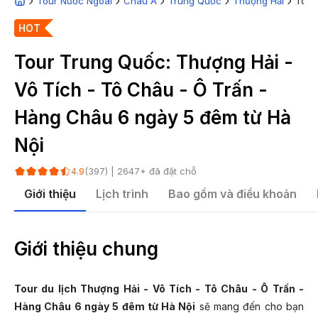
Tour Nước Ngoài
Châu Á
Trung Quốc
Thượng Hải
Tour
HOT
Tour Trung Quốc: Thượng Hải -
Vô Tích - Tô Châu - Ô Trấn -
Hàng Châu 6 ngày 5 đêm từ Hà
Nội
(
397
) |
2647
+ đã đặt chỗ
4.9
Giới thiệu
Lịch trình
Bao gồm và điều khoản
Giới thiệu chung
Tour du lịch Thượng Hải - Vô Tích - Tô Châu - Ô Trấn -
Hàng Châu 6 ngày 5 đêm từ Hà Nội
sẽ mang đến cho bạn