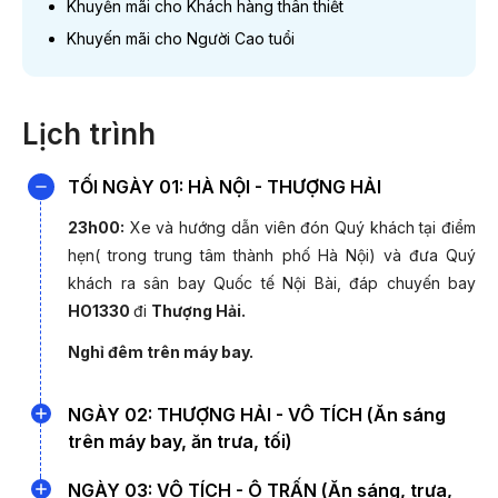
Khuyến mãi cho Khách hàng thân thiết
03/03/2027; 17/03/2027
Khuyến mãi cho Người Cao tuổi
12/08/2026
15
Lịch trình
21/10/2026
04/11/2026; 18/11/2026
TỐI NGÀY 01: HÀ NỘI - THƯỢNG HẢI
02/12/2026; 16/12/2026
15
23h00:
Xe và hướng dẫn viên đón Quý khách tại điểm
13/01/2027
hẹn( trong trung tâm thành phố Hà Nội) và đưa Quý
24/02/2027
khách ra sân bay Quốc tế Nội Bài,
đáp chuyến bay
10/03/2027; 24/03/2027
HO1330
đi
Thượng Hải.
Nghỉ đêm trên máy bay.
26/08/2026 (Lễ Quốc Khánh)
18
NGÀY 02: THƯỢNG HẢI - VÔ TÍCH (Ăn sáng
30/12/2026 (Tết Dương lịch)
16
trên máy bay, ăn trưa, tối)
07h10:
Quý đoàn đáp sân bay Phố Đông - Thượng Hải,
NGÀY 03: VÔ TÍCH - Ô TRẤN (Ăn sáng, trưa,