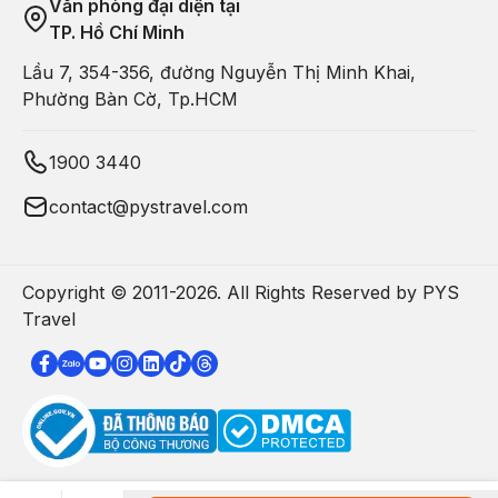
Văn phòng đại diện tại
từng là kinh đô của nhiều triều đại, đặc biệt là nhà Ngô Việt và
TP. Hồ Chí Minh
Nam Tống. Được mệnh danh là “Thiên đường nơi hạ giới”, nơi
Lầu 7, 354-356, đường Nguyễn Thị Minh Khai,
đây nổi bật với sự hòa quyện giữa núi, sông, hồ, cầu, chùa và
Phường Bàn Cờ, Tp.HCM
tháp. Sự quyến rũ của Hàng Châu không chỉ đến từ vẻ đẹp tự
nhiên mà còn từ văn hóa phong phú, và những món ăn đượm
1900 3440
vị khó quên.
contact@pystravel.com
Copyright © 2011-
2026
. All Rights Reserved by PYS
Travel