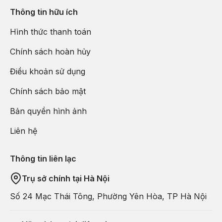
núi non. Từ xưa, người Trung Quốc đã có câu: “Sinh ra ở Tô
Thông tin hữu ích
Châu, sống ở Hàng Châu, ăn ở Quảng Châu, chết ở Liễu
Châu”. Tương truyền rằng Tô Châu là nơi sinh ra nhiều mỹ
Hình thức thanh toán
nhân trong lịch sử Trung Quốc, các cô gái được sinh ra và
Chính sách hoàn hủy
nuôi dưỡng ở vùng đất thần tiên, hội tụ tất cả tinh hoa của đất
trời nên mới có được nhan sắc tuyệt mỹ đến thế.
Điều khoản sử dụng
Chính sách bảo mật
Bản quyền hình ảnh
Liên hệ
Thông tin liên lạc
Trụ sở chính tại Hà Nội
Số 24 Mạc Thái Tông, Phường Yên Hòa, TP Hà Nội
Nằm giữa khung cảnh thiên nhiên tuyệt đẹp,
Hàng Châu
là
một thành phố lịch sử lâu đời với hơn 2000 năm hình thành,