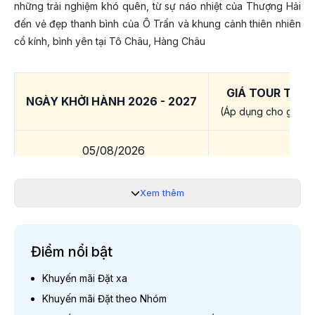
những trải nghiệm khó quên, từ sự náo nhiệt của Thượng Hải
đến vẻ đẹp thanh bình của Ô Trấn và khung cảnh thiên nhiên
cổ kính, bình yên tại Tô Châu, Hàng Châu
GIÁ TOUR TRỌN
NGÀY KHỞI HÀNH 2026 - 2027
(Áp dụng cho ghép k
05/08/2026
15
19/08/2026
16
Xem thêm
09/09/2026
Điểm nổi bật
14/10/2026; 28/10/2026
11/11/2026; 25/11/2026
Khuyến mãi Đặt xa
15
09/12/2026; 23/12/2026
Khuyến mãi Đặt theo Nhóm
06/01/2027; 20/01/2027