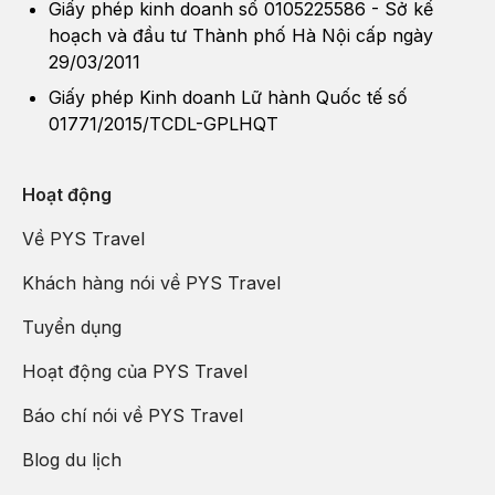
Giấy phép kinh doanh số 0105225586 - Sở kế
đại. Du lịch Tô Châu luôn thu hút du khách bởi vẻ đẹp độc
hoạch và đầu tư Thành phố Hà Nội cấp ngày
đáo và thăng hoa của đền chùa, khu phố cổ, cũng như cảnh
29/03/2011
quan thiên nhiên tuyệt đẹp với sự hòa quyện của hồ nước và
Giấy phép Kinh doanh Lữ hành Quốc tế số
Nghỉ đêm tại khách sạn ở Thượng Hải.
núi non.
01771/2015/TCDL-GPLHQT
Hoạt động
Về PYS Travel
Khách hàng nói về PYS Travel
Tuyển dụng
Hoạt động của PYS Travel
Báo chí nói về PYS Travel
Du lịch Tô Châu
hấp dẫn du khách bởi đền chùa, khu phố cổ,
Blog du lịch
thưởng ngoạn cảnh đẹp thiên nhiên kết hợp giữa hồ nước và