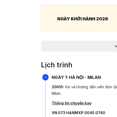
NGÀY KHỞI HÀNH 2026
28/08/2026
*Lưu ý:
Giá chỉ từ và phụ thuộc vào tình t
để được
Lịch trình
Điểm nhấn đặc biệt trong Tour 
NGÀY 1: HÀ NỘI - MILAN
Bỉ - Pháp 10 ngày 9 đêm:
20h10:
Xe và Hướng dẫn viên đón Quý 
- Hành trình 6 quốc gia châu Âu trong m
Milan.
màu văn hóa, kiến trúc và nhịp sống tinh hoa
- Những biểu tượng kinh điển của châu 
Thông tin chuyến bay
Lucerne bên dãy Alps đến Paris hoa lệ – mỗ
VN 073 HANMXP 0045 0740
- Cơ hội chạm tới “nóc nhà Thụy Sĩ”
- đỉnh