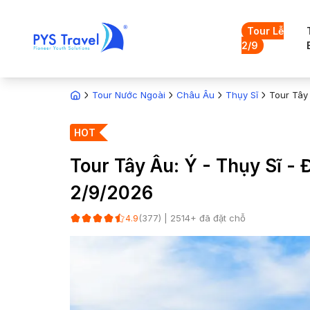
Tour Lễ
2/9
Tour Nước Ngoài
Châu Âu
Thụy Sĩ
Tour Tây 
HOT
Tour Tây Âu: Ý - Thụy Sĩ -
2/9/2026
(
377
) |
2514
+ đã đặt chỗ
4.9