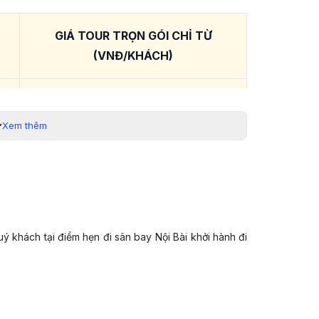
GIÁ TOUR TRỌN GÓI CHỈ TỪ
(VNĐ/KHÁCH)
84.900.000 VNĐ
Xem thêm
rạng vé máy bay. Quý khách liên hệ hotline 19003440
 hỗ trợ chi tiết.
Tây Âu: Ý - Thụy Sĩ - Đức - Hà Lan -
khách tại điểm hẹn đi sân bay Nội Bài khởi hành đi
ột chuyến đi,
đưa Quý khách chạm đến những sắc
 của Ý, Thụy Sĩ, Đức, Hà Lan, Bỉ và Pháp.
Âu
được chọn lọc trọn vẹn, từ Duomo Milan tráng lệ,
i điểm dừng đều mang dấu ấn vượt thời gian.
 Titlis, trải nghiệm cáp treo xoay 360° Titlis Rotair và