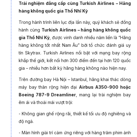
Trải nghiệm đẳng cấp cùng Turkish Airlines – Hãng
hàng không quốc gia Thổ Nhĩ Kỳ
Hy Lạp Cổ đại – Cái nôi của Thần thoại & Văn minh nhân
loại
Trong hành trình liên lục địa lần này, quý khách sẽ đồng
hành cùng
Turkish Airlines – hãng hàng không quốc
-
Santorini
– thiên đường hoàng hôn đẹp nhất thế giới
gia Thổ Nhĩ Kỳ
, được vinh danh nhiều năm liền là “Hãng
-
Athens
– cái nôi của nền dân chủ nhân loại
hàng không tốt nhất Nam Âu” bởi tổ chức đánh giá uy
-
Meteora
– kỳ quan tâm linh và nghệ thuật có một không
tín Skytrax. Turkish Airlines nổi bật với mạng bay rộng
hai: Những tu viện treo mình trên đỉnh cột đá thẳng đứng,
khắp thế giới, kết nối hơn 300 điểm đến tại hơn 120 quốc
nâng bước du khách vào không gian tĩnh lặng, thiêng
gia – nhiều hơn bất kỳ hãng hàng không nào hiện nay.
liêng như chạm tới trời xanh.
Trên đường bay Hà Nội – Istanbul, hãng khai thác dòng
-
Núi Olympus
– “nhà” của các vị thần Hy Lạp: Olympus
máy bay thân rộng hiện đại
Airbus A350-900 hoặc
hiện lên uy nghi và huyền thoại, với rừng xanh, khe suối
Boeing 787-9 Dreamliner
, mang lại trải nghiệm bay
trong vắt và không khí mát lạnh khiến mỗi bước chân như
êm ái và thoải mái vượt trội:
đang đi vào trang sử thần thoại—nơi các vị thần từng ngự
- Không gian ghế rộng rãi, thiết kế tối ưu độ nghiêng và
trị trên đỉnh trời.
độ ngả.
-
Công viên khảo cổ Dion
– Thánh địa của Alexander Đại
- Màn hình giải trí cảm ứng riêng với hàng trăm phim ảnh
Đế