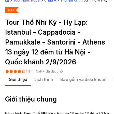
Tour Nước Ngoài
Châu Á
Thổ Nhĩ Kỳ
Tour Thổ Nhĩ Kỳ - H
HOT
Tour Thổ Nhĩ Kỳ - Hy Lạp:
Istanbul - Cappadocia -
Pamukkale - Santorini - Athens
13 ngày 12 đêm từ Hà Nội -
Quốc khánh 2/9/2026
(
) |
NaN
+ đã đặt chỗ
4.9
Giới thiệu
Lịch trình
Bao gồm và điều khoản
Giới thiệu chung
Hành trình
Tour Thổ Nhĩ Kỳ - Hy Lạp 13 ngày 12 đêm từ Hà