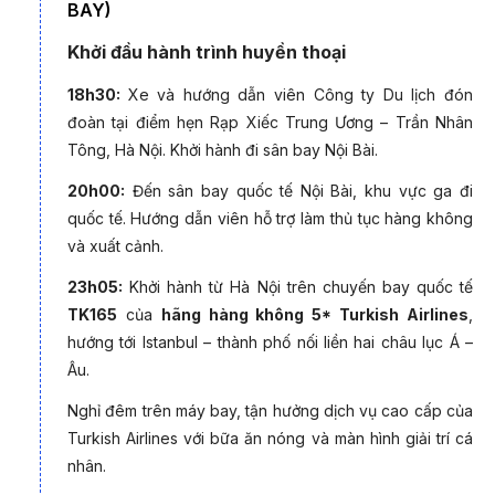
*Lưu ý:
Giá chỉ từ và phụ thuộc vào tình trạng vé máy bay.
BAY)
Quý khách liên hệ hotline 19003440 để được hỗ trợ chi tiết.
Khởi đầu hành trình huyền thoại
Điểm nhấn của Tour Thổ Nhĩ Kỳ - Hy
18h30:
Xe và hướng dẫn viên Công ty Du lịch đón
Lạp dịp lễ 2/9:
đoàn tại điểm hẹn Rạp Xiếc Trung Ương – Trần Nhân
Tông, Hà Nội. Khởi hành đi sân bay Nội Bài.
Thổ Nhĩ Kỳ - Huyền thoại lưỡng lục đia
20h00:
Đến sân bay quốc tế Nội Bài, khu vực ga đi
-
Istanbul huyền bí
- Ngắm hoàng hôn trên eo biển
quốc tế. Hướng dẫn viên hỗ trợ làm thủ tục hàng không
Bosphorus, chiêm ngưỡng những mái vòm tráng lệ của
và xuất cảnh.
Hagia Sophia và Blue Mosque.
23h05:
Khởi hành từ Hà Nội trên chuyến bay quốc tế
-
Pamukkale
– Lâu đài Bông Trắng của UNESCO
TK165
của
hãng hàng không 5* Turkish Airlines
,
-
Cappadocia thơ mộng
- Trải nghiệm bay khinh khí cầu
hướng tới Istanbul – thành phố nối liền hai châu lục Á –
giữa khung cảnh "ngoài hành tinh".
Âu.
-
Di sản Ephesus
- Đắm chìm trong lịch sử cổ đại tại
Nghỉ đêm trên máy bay, tận hưởng dịch vụ cao cấp của
thành phố La Mã được bảo tồn tốt nhất.
Turkish Airlines với bữa ăn nóng và màn hình giải trí cá
nhân.
-
Biển xanh ngọc Địa Trung Hải
- Tận hưởng những bãi
biển đẹp như mơ tại Antalya hoặc Fethiye.