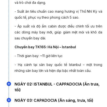
và trò chơi đa dạng.
-
Thessaloniki
– thành phố biển hoài cổ và hiện đại
- Suất ăn tiêu chuẩn cao mang hương vị Thổ Nhĩ Kỳ và
Thổ Nhĩ Kỳ
là quốc gia nằm giữa hai châu lục Á - Âu, nổi tiếng
quốc tế, phục vụ theo phong cách 5 sao.
với bề dày lịch sử, văn hóa và những cảnh quan thiên nhiên
- Áp suất và độ ẩm cabin được điều chỉnh tối ưu trên
độc đáo. Từ thành phố Istanbul sôi động bên eo biển
các dòng máy bay mới, giúp giảm mệt mỏi và khô da
Bosphorus, vùng đất Cappadocia kỳ ảo với những khinh khí
sau chuyến bay dài.
cầu rực rỡ, đến Konya, Isparta đậm dấu ấn văn hóa bản địa
Chuyến bay TK165: Hà Nội – Istanbul
hay kỳ quan thiên nhiên Pamukkale trắng xóa như bông tuyết.
Bên cạnh đó, thành cổ Ephesus và thành phố biển Izmir cũng
- Thời gian bay: ~11 giờ liên tục
góp phần tạo nên sức hút đặc biệt cho đất nước được mệnh
- Hạ cánh tại sân bay quốc tế Istanbul – một trong
danh là nơi giao thoa giữa phương Đông và phương Tây.
những sân bay lớn và hiện đại bậc nhất toàn cầu.
NGÀY 02: ISTANBUL - CAPPADOCIA (Ăn trưa,
tối)
Từ thành phố nối liền hai lục địa đến vùng đất
NGÀY 03: CAPADOCIA (Ăn sáng, trưa, tối)
cổ tích Cappadocia