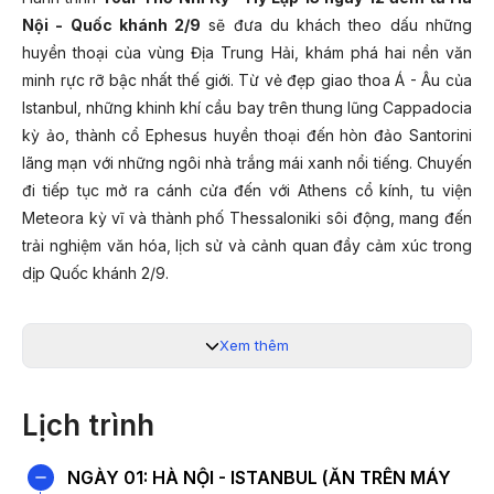
Nội - Quốc khánh 2/9
sẽ đưa du khách theo dấu những
huyền thoại của vùng Địa Trung Hải, khám phá hai nền văn
minh rực rỡ bậc nhất thế giới. Từ vẻ đẹp giao thoa Á - Âu của
Istanbul, những khinh khí cầu bay trên thung lũng Cappadocia
kỳ ảo, thành cổ Ephesus huyền thoại đến hòn đảo Santorini
lãng mạn với những ngôi nhà trắng mái xanh nổi tiếng. Chuyến
đi tiếp tục mở ra cánh cửa đến với Athens cổ kính, tu viện
Meteora kỳ vĩ và thành phố Thessaloniki sôi động, mang đến
trải nghiệm văn hóa, lịch sử và cảnh quan đầy cảm xúc trong
dịp Quốc khánh 2/9.
Xem thêm
NGÀY KHỞI HÀNH 2026
GIÁ TOUR TRỌN GÓI CH
29/08/2026
119.900.00
Lịch trình
NGÀY 01: HÀ NỘI - ISTANBUL (ĂN TRÊN MÁY