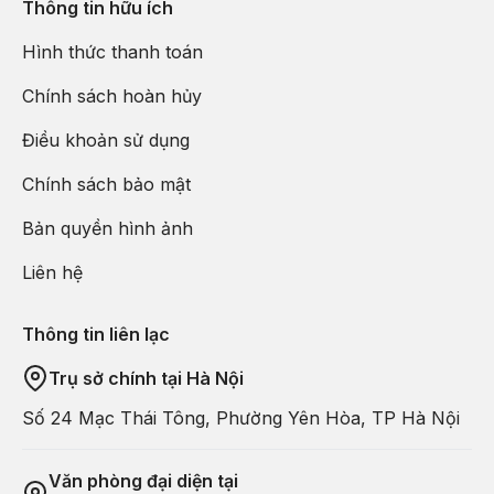
Thông tin hữu ích
20h00:
Nghỉ đêm tại khách sạn, kết thúc một ngày trải
Hình thức thanh toán
nghiệm kỳ diệu tại miền đất thần thoại Cappadocia.
Chính sách hoàn hủy
Lưu ý:
Chi phí bay khinh khí cầu chưa bao gồm trong
gói tour (giá gói tour bay khinh khí cầu sẽ thay đổi theo
Điều khoản sử dụng
mùa và phụ thuộc vào kết cấu tính giá của hiệp hội các
công ty khai thác khinh khí cầu tại Thổ Nhĩ Kỳ. Giá
Chính sách bảo mật
thường dao động từ 200usd - 400usd. HDV tại Việt
Bản quyền hình ảnh
Nam sẽ lấy đăng ký của hành khách khi họp đoàn trước
tour để đăng ký với phía công ty tại Thổ Nhĩ Kỳ và có
Liên hệ
giá chính xác để báo cho Quý khách tại thời điểm đặt
dịch vụ)
Thông tin liên lạc
Trụ sở chính tại Hà Nội
Số 24 Mạc Thái Tông, Phường Yên Hòa, TP Hà Nội
Văn phòng đại diện tại