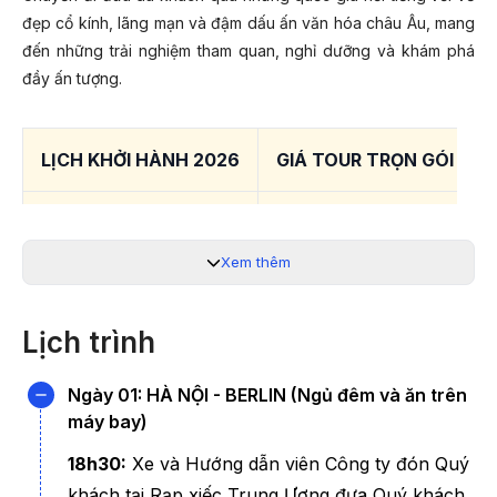
đẹp cổ kính, lãng mạn và đậm dấu ấn văn hóa châu Âu, mang
đến những trải nghiệm tham quan, nghỉ dưỡng và khám phá
đầy ấn tượng.
LỊCH KHỞI HÀNH 2026
GIÁ TOUR TRỌN GÓI CHỈ
04/06/2026; 27/06/2026
75.900.000
Xem thêm
20/12/2026
79.900.000
Lịch trình
17/07/2026
81.900.000
27/08/2026 (Lễ 2/9)
Ngày 01: HÀ NỘI - BERLIN (Ngủ đêm và ăn trên
máy bay)
*Lưu ý:
Giá chỉ từ và phụ thuộc vào tình trạng vé máy bay.
18h30:
Xe và Hướng dẫn viên Công ty đón Quý
Quý khách có thể liên hệ 19003440 để được hỗ trợ
khách tại Rạp xiếc Trung Ương đưa Quý khách