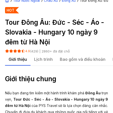
Tour Nước Ngoài
Châu Âu
Đông Âu
Tour Đông Âu: Đức - 
HOT
Tour Đông Âu: Đức - Séc - Áo -
Slovakia - Hungary 10 ngày 9
đêm từ Hà Nội
(
429
) |
2860
+ đã đặt chỗ
4.9
Giới thiệu
Lịch trình
Bao gồm và điều khoản
Giới thiệu chung
Nếu bạn đang tìm kiếm một hành trình khám phá
Đông Âu
trọn
vẹn,
Tour Đức - Séc - Áo - Slovakia - Hungary 10 ngày 9
đêm từ Hà Nội
của PYS Travel sẽ là lựa chọn đáng cân nhắc.
Chuyến đi đưa du khách qua những quốc gia nổi tiếng với vẻ