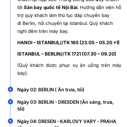
Hành trình bắt đầu tại
Đức
sẽ đưa du khách khám phá Berlin –
tới
Sân bay quốc tế Nội Bài.
Hướng dẫn viên hỗ
thủ đô nổi tiếng với sự giao thoa giữa lịch sử và hiện đại.
trợ quý khách làm thủ tục đáp chuyến bay
Thành phố gây ấn tượng với những công trình mang tính biểu
đi Berlin, nối chuyến tại Istanbul. Quý khách
tượng như Cổng thành Brandenburg, Checkpoint Charlie hay
nghỉ đêm trên máy bay.
dấu tích Bức tường Berlin lịch sử. Du khách tiếp tục ghé
Dresden được mệnh danh là “Florence bên dòng Elbe” nhờ
HANOI – ISTANBUL//TK 165 (23.05 – 05.20 +1)
vẻ đẹp cổ kính và kiến trúc Baroque tuyệt đẹp. Thành phố nổi
ISTANBUL – BERLIN//TK 1721 (07.30 – 09.20)
bật với những quảng trường cổ, nhà thờ mái vòm ấn tượng
cùng không gian lãng mạn bên dòng sông Elbe thơ mộng.
(Quý khách được phục vụ ăn uống trên máy
bay).
Ngày 02: BERLIN ( Ăn trưa, tối)
09h20:
Quý khách hạ cánh sân bay quốc tế
Ngày 03: BERLIN - DRESDEN (Ăn sáng, trưa,
Brandenburg, làm thủ tục nhập cảnh.
tối)
10h20:
06h30:
Xe đón quý khách tại sân bay Berlin và
Đoàn ăn sáng và trả phòng khách sạn,
Ngày 04: DRESEN - KARLOVY VARY - PRAHA