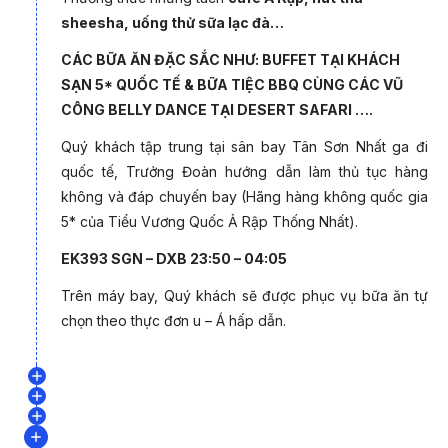
sheesha, uống thử sữa lạc đà…
CÁC BỮA ĂN ĐẶC SẮC NHƯ: BUFFET TẠI KHÁCH
Dubai
là một thành phố và đồng thời là một trong bảy tiểu
SẠN 5* QUỐC TẾ & BỮA TIỆC BBQ CÙNG CÁC VŨ
vương quốc của Các Tiểu Vương quốc Ả Rập Thống nhất
CÔNG BELLY DANCE TẠI DESERT SAFARI ….
(UAE), nằm ở phía Nam của vịnh Ba Tư thuộc bán đảo Ả Rập.
Trong cả nước, Dubai là tiểu vương quốc có dân số đông nhất
Quý khách tập trung tại sân bay Tân Sơn Nhất ga đi
và diện tích lớn đứng nhì sau Abu Dhabi. Dubai và Abu Dhabi
quốc tế, Trưởng Đoàn hướng dẫn làm thủ tục hàng
là hai tiểu vương quốc duy nhất có quyền phủ quyết những
không và đáp chuyến bay (Hãng hàng không quốc gia
vấn đề chủ chốt mang tầm quan trọng quốc gia trong cơ quan
5* của Tiểu Vương Quốc Ả Rập Thống Nhất).
lập pháp của đất nước.
EK393 SGN – DXB 23:50 – 04:05
Trên máy bay, Quý khách sẽ được phục vụ bữa ăn tự
chọn theo thực đơn u – Á hấp dẫn.
NGÀY 2: DUBAI - CITY TOUR (Ăn sáng,
NGÀY 3: PALM JUMEIRAH - SA MẠC
trưa, tối)
NGÀY 4: DUBAI - ĐÀI QUAN SÁT SKY
SAFARI - VƯỜN HOA MIRACLE (Ăn