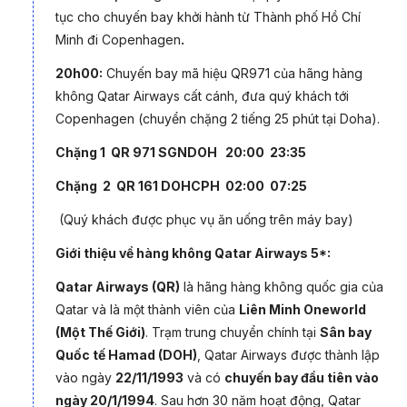
tục
cho chuyến bay
khởi hành từ Thành phố Hồ Chí
Minh đi Copenhagen
.
20h00:
Chuyến bay mã hiệu QR971 của hãng hàng
không Qatar Airways cất cánh, đưa quý khách tới
Vị trí địa lý lý cùng đường bờ biển dài mang đến cho
Nauy
tài
Copenhagen (chuyển chặng 2 tiếng 25 phút tại Doha).
nguyên phong phú, đa dạng. Nơi có những vịnh hồ tuyệt đẹp,
cao nguyên hoang sơ hay cánh đồng xanh mướt. Bên cạnh
Chặng 1 QR 971 SGNDOH 20:00 23:35
hòa mình vào thiên nhiên, dừng chân tại Na Uy, bạn còn có cơ
Chặng 2 QR 161 DOHCPH 02:00 07:25
hội khám phá thủ đô Oslo hiện đại với nền văn hóa độc đáo.
(Quý khách được phục vụ ăn uống trên máy bay)
Giới thiệu về hàng không Qatar Airways 5*:
Qatar Airways (QR)
là hãng hàng không quốc gia của
Qatar và là một thành viên của
Liên Minh Oneworld
(Một Thế Giới)
. Trạm trung chuyển chính tại
Sân bay
Quốc tế Hamad (DOH)
, Qatar Airways được thành lập
vào ngày
22/11/1993
và có
chuyến bay đầu tiên vào
ngày 20/1/1994
. Sau hơn 30 năm hoạt động, Qatar