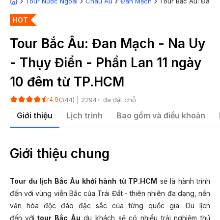
Tour Nước Ngoài
Châu Âu
Đan Mạch
Tour Bắc Âu: Đan M
HOT
Tour Bắc Âu: Đan Mạch - Na Uy
- Thụy Điển - Phần Lan 11 ngày
10 đêm từ TP.HCM
(
344
) |
2294
+ đã đặt chỗ
4.9
Giới thiệu
Lịch trình
Bao gồm và điều khoản
Giới thiệu chung
Tour du lịch Bắc Âu khởi hành từ TP.HCM
sẽ là hành trình
đến với vùng viễn Bắc của Trái Đất - thiên nhiên đa dạng, nền
văn hóa độc đáo đặc sắc của từng quốc gia. Du lịch
đến
với
tour Bắc Âu
du khách sẽ có nhiều trải nghiệm thú