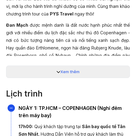
vị, mới lạ cho hành trình nghỉ dưỡng của mình. Cùng tham khảo
chương trình tour của
PYS Travel
ngay thôi!
Đan Mạch
được mệnh danh là đất nước hạnh phúc nhất thế
giới với nhiều điểm du lịch đặc sắc như thủ đô Copenhagen -
nơi có bức tượng nàng tiên cá và nổi tiếng xanh sạch đẹp.
Hay quần đảo Erthlomene, ngọn hải đăng Rubjerg Knude, lâu
đài Rosenborg, phố cổ Nyhavn… Chính những địa điểm này
giúp Đan Mạch đón hàng triệu lượt khách tham quan và khám
phá mỗi năm.
Xem thêm
Lịch trình
NGÀY 1: TP.HCM – COPENHAGEN (Nghỉ đêm
trên máy bay)
17h00:
Quý khách tập trung tại
Sân bay quốc tế Tân
Sơn Nhất,
Hướng Dẫn Viên hỗ trợ quý khách
làm thủ