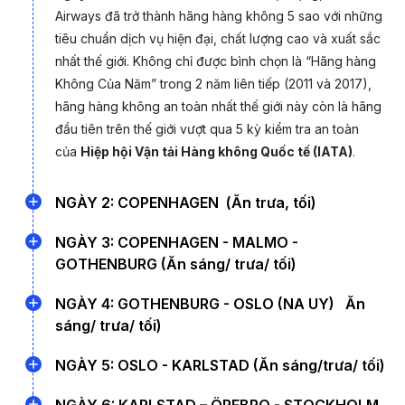
Airways đã trở thành hãng hàng không 5 sao với những
tiêu chuẩn dịch vụ hiện đại, chất lượng cao và xuất sắc
Thụy Điển
là một đất nước nằm trong khu vực Bắc Âu với
nhất thế giới. Không chỉ được bình chọn là “Hãng hàng
không khí trong lành, khí hậu 4 mùa khá mát mẻ. Nổi tiếng với
Không Của Năm” trong 2 năm liên tiếp (2011 và 2017),
các địa điểm đặc biệt như Pháo đài Karnan, Khu phố cổ Haga,
hãng hàng không an toàn nhất thế giới này còn là hãng
Lâu đài Kalmar và Quần đảo Stockholm. Đến với Thụy Điển,
đầu tiên trên thế giới vượt qua 5 kỳ kiểm tra an toàn
bạn sẽ được trải nghiệm không chỉ bởi vẻ đẹp tự nhiên mà
của
Hiệp hội Vận tải Hàng không Quốc tế (IATA)
.
còn là khám phá thế giới ẩm thực đa dạng và kiến trúc độc
đáo.
NGÀY 2: COPENHAGEN (Ăn trưa, tối)
06h40
: Máy bay hạ cánh xuống sân bay Copenhagen,
NGÀY 3: COPENHAGEN - MALMO -
Quý khách nhận hành lý và làm thủ tục nhập cảnh.
GOTHENBURG (Ăn sáng/ trưa/ tối)
Xe và HDV đưa quý khách về trung tâm
thành phố
07h00:
Quý khách ăn sáng tại khách sạn.
NGÀY 4: GOTHENBURG - OSLO (NA UY) Ăn
Copenhagen
, thủ đô của Đan Mạch -Nổi tiếng với
sáng/ trưa/ tối)
08h00:
Đoàn làm thủ tục trả phòng, xe đưa Quý khách
danh
hiệu “Thành phố xanh nhất thế giới” được trao
khởi hành đi
Malmo,
thành phố lớn thứ ba tại Thụy
07h00:
Đoàn ăn sáng và làm thủ tục trả phòng.
tặng vào năm 2015, và “Thành phố an toàn nhất thế
NGÀY 5: OSLO - KARLSTAD (Ăn sáng/trưa/ tối)
Điển, sau thủ đô Stockholm và Gothenburg. Thành phố
giới” được vinh danh vào năm 2021. Về đến trung tâm
08h00:
Xe đưa Quý khách đi tham quan thành phố
này nằm ở phía Nam đất nước Thụy Điển với bề dày lịch
07h00:
Quý khách ăn sáng tại khách sạn. Làm thủ tục
NGÀY 6: KARLSTAD – ÖREBRO - STOCKHOLM
thành phố, Quý khách tham quan: