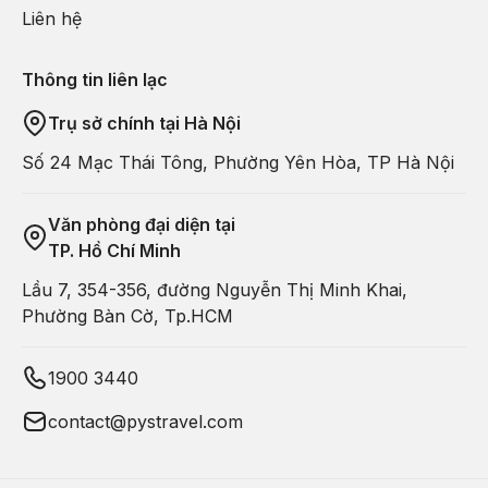
Liên hệ
Thông tin liên lạc
Trụ sở chính tại Hà Nội
Số 24 Mạc Thái Tông, Phường Yên Hòa, TP Hà Nội
Văn phòng đại diện tại
TP. Hồ Chí Minh
Lầu 7, 354-356, đường Nguyễn Thị Minh Khai,
Phường Bàn Cờ, Tp.HCM
Một trong những điểm đến không thể bỏ qua là Thành cổ Đại
Lý, nơi lưu giữ kiến trúc cổ kính với những con phố lát đá,
1900 3440
tường thành uy nghi và không gian đậm chất truyền thống.
Cách đó không xa, Hỷ Châu Cổ Trấn mang vẻ đẹp lãng mạn
contact@pystravel.com
bên dòng nước, với những ngôi nhà cổ soi bóng xuống mặt
hồ, tạo nên khung cảnh thơ mộng như tranh vẽ.