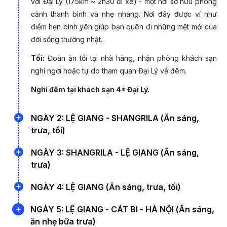
với Đại Lý (175km ~ 2h30 đi xe) - một nơi sở hữu phong
Khuyến mãi
cảnh thanh bình và nhẹ nhàng. Nơi đây được ví như
Đặt theo Nhóm
điểm hẹn bình yên giúp bạn quên đi những mệt mỏi của
đời sống thường nhật.
Khuyến mãi cho
Tối:
Đoàn ăn tối tại nhà hàng, nhận phòng khách sạn
Khách hàng thân thiết
nghỉ ngơi hoặc tự do tham quan Đại Lý về đêm.
Nghỉ đêm tại khách sạn 4* Đại Lý.
Khuyến mãi cho
Người Cao tuổi
NGÀY 2: LỆ GIANG - SHANGRILA (Ăn sáng,
trưa, tối)
*Không áp dụng đồ
Sáng:
Quý khách dùng bữa sáng, sau đó đoàn đi xe
NGÀY 3: SHANGRILA - LỆ GIANG (Ăn sáng,
đến
Shangrila
(khoảng 2,5 giờ xe chạy)
–
“Vùng đất
trưa)
Điểm nổi bật trong chương trình Tour Cát
bất tử” trong tiểu thuyết
Lost Horizon (Chân trời đã
Sáng:
Quý khách ăn sáng tại nhà hàng sau đó xe đưa
Bi - Đại Lý - Lệ Giang - Shangrila 5 ngày 4
NGÀY 4: LỆ GIANG (Ăn sáng, trưa, tối)
mất)
của nhà văn Anh James Hilton. Theo ngôn ngữ
quý khách tham quan:
đêm
của người Tây Tạng, Shangrila có nghĩa là địa điểm của
Sáng
:
Quý khách dùng bữa sáng, sau đó xe đưa quý
NGÀY 5: LỆ GIANG - CÁT BI - HÀ NỘI (Ăn sáng,
vận mệnh và sự may mắn, là trung tâm của ba dòng
Thăm quan bảo tàng Bò Yak
- Bay thẳng
Hải Phòng - Lệ Giang
, tránh đông đúc tại sân
khách tham quan: đoàn khởi hành đi tới khu du lịch
Núi
ăn nhẹ bữa trưa)
sông lớn Dương Tử, Lan Thương- đoạn đầu của dòng