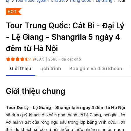
Tour Nước Ngoài
Châu Á
Trung Quốc
Lệ Giang
Tour Tr
HOT
Tour Trung Quốc: Cát Bi - Đại Lý
- Lệ Giang - Shangrila 5 ngày 4
đêm từ Hà Nội
(
387
) |
2580
+ đã đặt chỗ
4.9
Giới thiệu
Lịch trình
Bao gồm và điều khoản
Giới thiệu chung
Tour Đại Lý - Lệ Giang - Shangrila 5 ngày 4 đêm từ Hà Nội
sẽ đưa quý khách đi khám phá thành cổ Lệ Giang, nơi gắn liền
với mảnh đất của rồng ngủ sâu trong lớp băng vĩnh cửu. Hơn
thế, du khách sẽ có cơ hội thưởng thức những món ăn ngon,