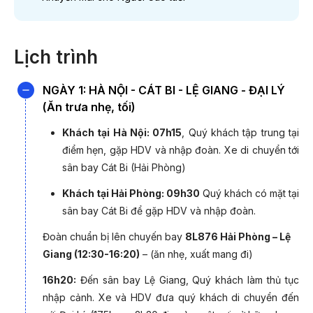
18/08/2026
14.9
02/02/2027 (Tết Âm lịch)
15.9
Lịch trình
04/05/2027
11.9
NGÀY 1: HÀ NỘI - CÁT BI - LỆ GIANG - ĐẠI LÝ
(Ăn trưa nhẹ, tối)
Khách tại Hà Nội: 07h15
, Quý khách tập trung tại
Giá và Lịch khởi hành được cập nhật ngày 05/08/2026
điểm hẹn, gặp HDV và nhập đoàn. Xe di chuyển tới
*Lưu ý:
Giá chỉ từ và phụ thuộc vào tình trạng vé máy
sân bay Cát Bi (Hải Phòng)
bay. Quý khách liên hệ 19003440 để được hỗ trợ chi tiết.
Khách tại Hải Phòng: 09h30
Quý khách có mặt tại
sân bay Cát Bi để gặp HDV và nhập đoàn.
ƯU ĐÃI M
Đoàn chuẩn bị lên chuyến bay
8L876 Hải Phòng – Lệ
(thời gian đặt
Giang (12:30-16:20)
– (ăn nhẹ, xuất mang đi)
16h20:
Đến sân bay Lệ Giang, Quý khách làm thủ tục
Khuyến mãi Đặt xa
nhập cảnh. Xe và HDV đưa quý khách di chuyển đến