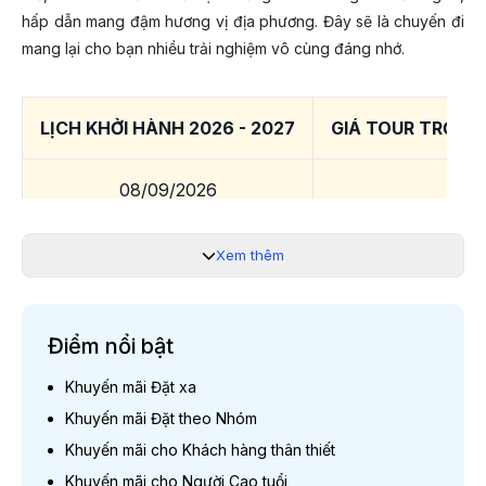
hấp dẫn mang đậm hương vị địa phương. Đây sẽ là chuyến đi
mang lại cho bạn nhiều trải nghiệm vô cùng đáng nhớ.
LỊCH KHỞI HÀNH 2026 - 2027
GIÁ TOUR TRỌN G
08/09/2026
06/10/2026
03/11/2026; 17/11/2026
Xem thêm
08/12/2026
05/01/2027
13.9
02/03/2027; 30/03/2027
Điểm nổi bật
20/04/2027
Khuyến mãi Đặt xa
25/05/2027
Khuyến mãi Đặt theo Nhóm
08/06/2027
Khuyến mãi cho Khách hàng thân thiết
Khuyến mãi cho Người Cao tuổi