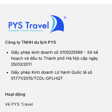
Shangrila nằm trên một cao nguyên cao hơn 3.300m so với
mực nước biển, được bao quanh bởi những ngọn đồi xanh
thẳm, hồ nước đẹp thơ mộng, núi tuyết và cả bầu không khí
trong lành, mát mẻ. Quanh năm nền nhiệt ở đây rất dễ chịu và
quang cảnh thì thay đổi quanh năm theo từng mùa. Mỗi mùa lại
có những vẻ đẹp đặc trưng khác nhau.
Công ty TNHH du lịch PYS
Giấy phép kinh doanh số 0105225586 - Sở kế
hoạch và đầu tư Thành phố Hà Nội cấp ngày
29/03/2011
Giấy phép Kinh doanh Lữ hành Quốc tế số
01771/2015/TCDL-GPLHQT
Hoạt động
Về PYS Travel