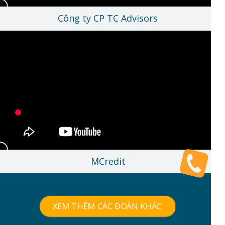
Công ty CP TC Advisors
MCredit
XEM THÊM CÁC ĐOÀN KHÁC