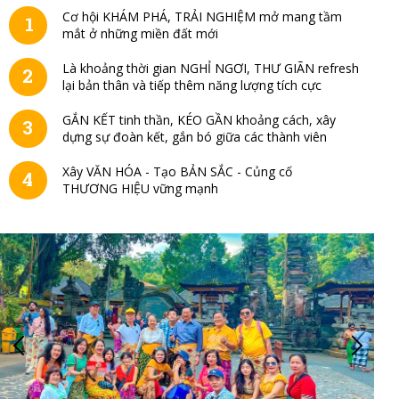
Cơ hội KHÁM PHÁ, TRẢI NGHIỆM mở mang tầm
1
mắt ở những miền đất mới
Là khoảng thời gian NGHỈ NGƠI, THƯ GIÃN refresh
2
lại bản thân và tiếp thêm năng lượng tích cực
GẮN KẾT tinh thần, KÉO GẦN khoảng cách, xây
3
dựng sự đoàn kết, gắn bó giữa các thành viên
Xây VĂN HÓA - Tạo BẢN SẮC - Củng cố
4
THƯƠNG HIỆU vững mạnh