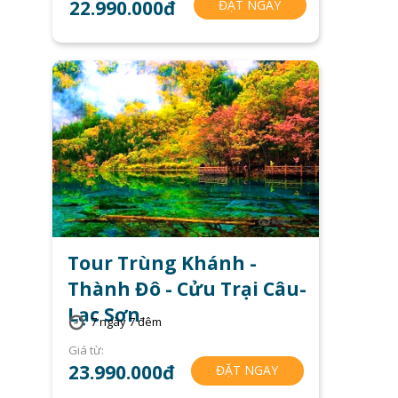
22.990.000đ
ĐẶT NGAY
Tour Trùng Khánh -
Thành Đô - Cửu Trại Câu-
Lạc Sơn
7 ngày 7 đêm
Giá từ:
23.990.000đ
ĐẶT NGAY