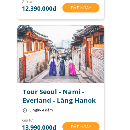
Giá từ:
12.390.000đ
ĐẶT NGAY
Tour Seoul - Nami -
Everland - Làng Hanok
5 ngày 4 đêm
Giá từ:
13.990.000đ
ĐẶT NGAY