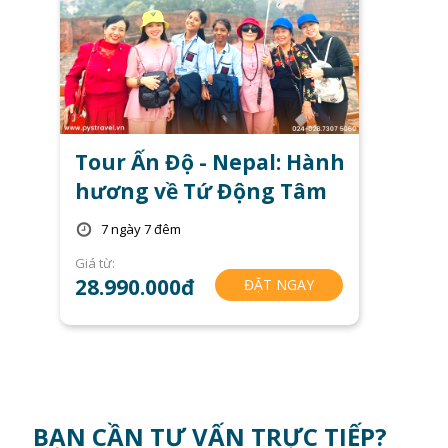
Tour Ấn Độ - Nepal: Hành
hương về Tứ Động Tâm
7 ngày 7 đêm
Giá từ:
28.990.000đ
ĐẶT NGAY
BẠN CẦN TƯ VẤN TRỰC TIẾP?