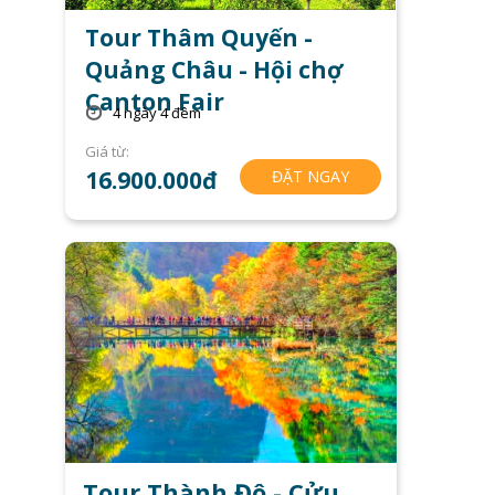
Tour Thâm Quyến -
Quảng Châu - Hội chợ
Canton Fair
4 ngày 4 đêm
Giá từ:
16.900.000đ
ĐẶT NGAY
Tour Thành Đô - Cửu