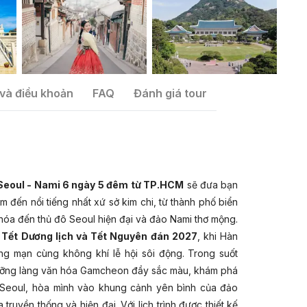
và điều khoản
FAQ
Đánh giá tour
 Seoul - Nami 6 ngày 5 đêm từ TP.HCM
sẽ đưa bạn
 đến nổi tiếng nhất xứ sở kim chi, từ thành phố biển
óa đến thủ đô Seoul hiện đại và đảo Nami thơ mộng.
 Tết Dương lịch và Tết Nguyên đán 2027
, khi Hàn
g mạn cùng không khí lễ hội sôi động. Trong suốt
gưỡng làng văn hóa Gamcheon đầy sắc màu, khám phá
a Seoul, hòa mình vào khung cảnh yên bình của đảo
ruyền thống và hiện đại. Với lịch trình được thiết kế