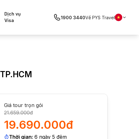
Dịch vụ
1900 3440
Về PYS Travel
Visa
ừ TP.HCM
Giá tour trọn gói
21.659.000đ
19.690.000đ
Thời gian:
6
ngày
5
đêm