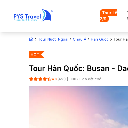
Tour Lễ
2/9
Tour Nước Ngoài
Châu Á
Hàn Quốc
Tour Hà
HOT
Tour Hàn Quốc: Busan - Da
(
451
) |
3007
+ đã đặt chỗ
4.9