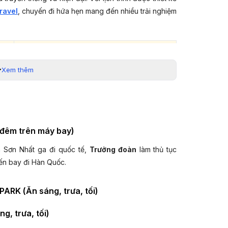
ravel
, chuyến đi hứa hẹn mang đến nhiều trải nghiệm
GIÁ TOUR TRỌN GÓI CHỈ TỪ
(VNĐ/KHÁCH)
Xem thêm
19.690.000 VNĐ
đêm trên máy bay)
20.690.000 VNĐ
n Sơn Nhất ga đi quốc tế,
Trưởng đoàn
làm thủ tục
n bay đi Hàn Quốc.
21.690.000 VNĐ
RK (Ăn sáng, trưa, tối)
g dẫn viên đón đoàn chào mừng đoàn đến với thành
, trưa, tối)
21.990.000 VNĐ
lượng sau chuyến bay đêm, đoàn dùng
bữa sáng
với