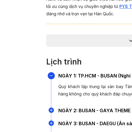
tối ưu cùng dịch vụ chuyên nghiệp từ
PYS T
đáng nhớ và trọn vẹn tại Hàn Quốc.
LỊCH KHỞI HÀNH 2026
26/08/2026
Lịch trình
09/09/2026, 16/09/2026
NGÀY 1: TP.HCM - BUSAN (Nghỉ 
19/08/2026
Quý khách tập trung tại sân bay Tâ
23/09/2026, 30/09/2026
hàng không cho quý khách đáp chuyế
02/09/2026 (lễ 2/9)
NGÀY 2: BUSAN - GAYA THEME PA
Đến Sân bay quốc tế
Gimhae
, hướn
NGÀY 3: BUSAN - DAEGU (Ăn sáng
07/10/2026, 10/10/2026
phố cảng
Busan.
Để nạp thêm năng 