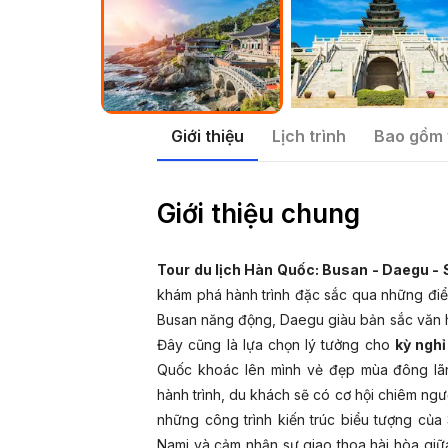
Giới thiệu
Lịch trình
Bao gồm 
Giới thiệu chung
Tour du lịch Hàn Quốc: Busan - Daegu -
khám phá hành trình đặc sắc qua những điểm
Busan năng động, Daegu giàu bản sắc văn h
Đây cũng là lựa chọn lý tưởng cho
kỳ nghỉ
Quốc khoác lên mình vẻ đẹp mùa đông lãn
hành trình, du khách sẽ có cơ hội chiêm n
những công trình kiến trúc biểu tượng củ
Nami và cảm nhận sự giao thoa hài hòa giữa t