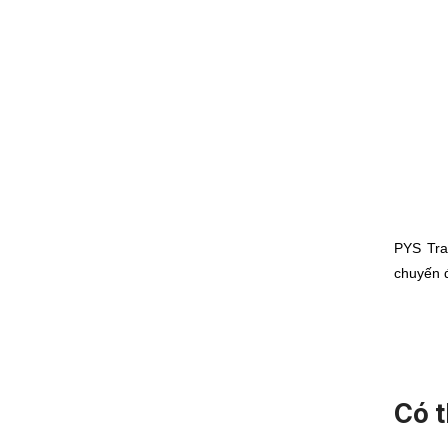
PYS Tra
chuyến đ
Có