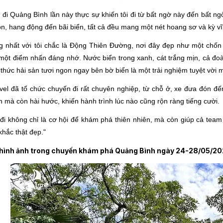
đi Quảng Bình lần này thực sự khiến tôi đi từ bất ngờ này đến bất n
on, hang động đến bãi biển, tất cả đều mang một nét hoang sơ và kỳ vĩ
 nhất với tôi chắc là Động Thiên Đường, nơi đây đẹp như một chốn th
một điểm nhấn đáng nhớ. Nước biển trong xanh, cát trắng mịn, cả đoà
hức hải sản tươi ngon ngay bên bờ biển là một trải nghiệm tuyệt vời m
vel đã tổ chức chuyến đi rất chuyên nghiệp, từ chỗ ở, xe đưa đón đ
nh mà còn hài hước, khiến hành trình lúc nào cũng rộn ràng tiếng cười.
đi không chỉ là cơ hội để khám phá thiên nhiên, mà còn giúp cả team
hắc thật đẹp."
 hình ảnh trong chuyến khám phá Quảng Bình ngày 24-28/05/20