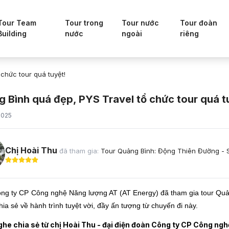
Tour Team
Tour trong
Tour nước
Tour đoàn
Building
nước
ngoài
riêng
chức tour quá tuyệt!
 Bình quá đẹp, PYS Travel tổ chức tour quá t
2025
Chị Hoài Thu
đã tham gia:
Tour Quảng Bình: Động Thiên Đường - 
ng ty CP Công nghệ Năng lượng AT (AT Energy) đã tham gia tour Quả
ia sẻ về hành trình tuyệt vời, đầy ấn tượng từ chuyến đi này.
he chia sẻ từ chị Hoài Thu - đại điện đoàn Công ty CP Công ng