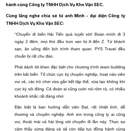
hành cùng Công ty TNHH Dịch Vụ Kho Vận SEC.
Cùng lắng nghe chia sẻ từ anh Minh - đại diện Công ty
TNHH Dịch Vụ Kho Vận SEC:
“Chuyến đi biển Hải Tiến quá tuyệt vời! Đoàn mình đi 3
ngày 2 đêm, mọi thứ đều trọn vẹn từ A đến Z. Từ khách
sạn, ăn uống đến lịch trình tham quan. PYS Travel đều
chuẩn bị rất chu đáo.
Phải dành lời khen đặc biệt cho chương trình team building
trên bãi biển. Tổ chức cực kỳ chuyên nghiệp, hoạt náo viên
vui vẻ, các trò chơi vừa gắn kết tập thể, vừa tạo không khí
cực kỳ sôi động. Cả đoàn ai cũng cười nói rôm rả, có nhiều
khoảnh khắc rất đáng nhớ.
Đặc biệt là bạn hướng dẫn viên Đạt, rất nhiệt tình, dễ
thương và chuyên nghiệp. Anh em trong công ty ai cũng
vui, thoải mái và hài lòng với chuyến đi lần này. Thực sự
cảm thấy xứng đáng và sẽ còn tiếp tục đồng hành cùng