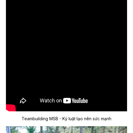
Teambuilding MSB - Kỷ luật tạo nên sức mạnh