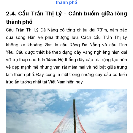
thành phố
2.4. Cầu Trần Thị Lý - Cánh buồm giữa lòng
thành phố
Cầu Trần Thị Lý Đà Nẵng có tổng chiều dài 731m, nằm bắc
qua sông Hàn về phía thượng lưu. Cách cầu Trần Thị Lý
không xa khoảng 2km là cầu Rồng Đà Nẵng và cầu Tình
Yêu. Cầu được thiết kế theo dạng dây văng nghiêng hiện đại
với trụ tháp cao hơn 145m. Hệ thống dây cáp tỏa rộng tạo nên
vẻ đẹp mạnh mẽ nhưng vẫn rất mềm mại và nổi bật giữa trung
tâm thành phố. Đây cũng là một trong những cây cầu có kiến
trúc ấn tượng nhất tại Việt Nam hiện nay.