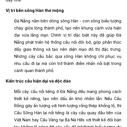
Vị trí bên sông Hàn thơ mộng
Đà Nẵng nằm bên dòng sông Hàn - con sông biểu tượng
chảy giữa lòng thành phố, tạo nên khung cảnh vừa hiện
đại vừa lãng mạn. Chính vị trí đặc biệt này đã giúp Đà
Nẵng phát triển hệ thống cầu nối đôi bờ, góp phần thúc
đẩy giao thông và tạo nên diện mạo đô thị đặc trưng.
Những cây cầu bắc qua sông Hàn không chỉ phục vụ
nhu cầu đi lại mà còn trở thành điểm nhấn nổi bật trong
cảnh quan thành phố.
Kiến trúc cầu hiện đại và độc đáo
Mỗi cây cầu nổi tiếng ở Đà Nẵng đều mang phong cách
thiết kế riêng, tạo nên dấu ấn khó nhầm lẫn. Nếu Cầu
Rồng gây ấn tượng với hình tượng rồng thép khổng lồ, thì
Cầu Sông Hàn lại nổi tiếng là cây cầu quay đầu tiên của
Việt Nam hay Cầu Vàng tại Bà Nà Hills với thiết kế đôi bàn
tay khổng lồ nâng đỡ cây cầu đã trở thành biểu tượng du