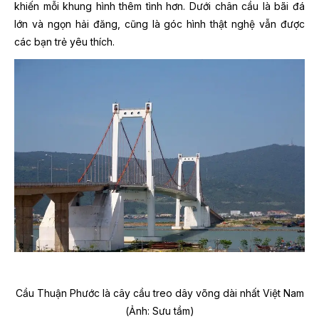
khiến mỗi khung hình thêm tình hơn. Dưới chân cầu là bãi đá
lớn và ngọn hải đăng, cũng là góc hình thật nghệ vẫn được
các bạn trẻ yêu thích.
Cầu Thuận Phước là cây cầu treo dây võng dài nhất Việt Nam
(Ảnh: Sưu tầm)