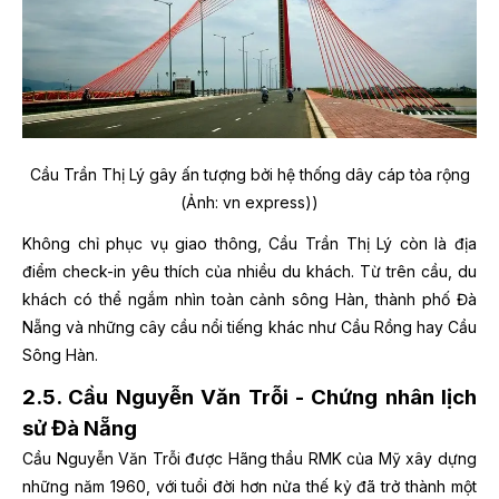
Cầu Trần Thị Lý gây ấn tượng bởi hệ thống dây cáp tỏa rộng
(Ảnh: vn express))
Không chỉ phục vụ giao thông, Cầu Trần Thị Lý còn là địa
điểm check-in yêu thích của nhiều du khách. Từ trên cầu, du
khách có thể ngắm nhìn toàn cảnh sông Hàn, thành phố Đà
Nẵng và những cây cầu nổi tiếng khác như Cầu Rồng hay Cầu
Sông Hàn.
2.5. Cầu Nguyễn Văn Trỗi - Chứng nhân lịch
sử Đà Nẵng
Cầu Nguyễn Văn Trỗi được Hãng thầu RMK của Mỹ xây dựng
những năm 1960, với tuổi đời hơn nửa thế kỷ đã trở thành một