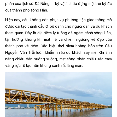
phần của lịch sử Đà Nẵng - “kỷ vật” chứa đựng một trời ký ức
của thành phố sông Hàn.
Hiện nay, cầu không còn phục vụ phương tiện giao thông mà
được cải tạo thành cầu đi bộ dành cho người dân và du khách
tham quan. Đây là địa điểm lý tưởng để ngắm cảnh sông Hàn,
tận hưởng không khí mát mẻ và chiêm ngưỡng vẻ đẹp của
thành phố về đêm. Đặc biệt, thời điểm hoàng hôn trên Cầu
Nguyễn Văn Trỗi luôn khiến nhiều du khách say mê. Khi ánh
nắng chiều dần buông xuống, mặt sông phản chiếu sắc cam
vàng rực rỡ tạo nên khung cảnh rất lãng mạn.