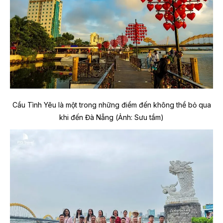
Cầu Tình Yêu là một trong những điểm đến không thể bỏ qua
khi đến Đà Nẵng (Ảnh: Sưu tầm)