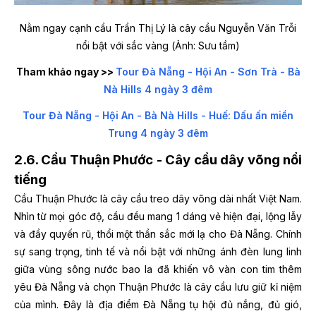
Nằm ngay cạnh cầu Trần Thị Lý là cây cầu Nguyễn Văn Trỗi
nổi bật với sắc vàng (Ảnh: Sưu tầm)
Tham khảo ngay >>
Tour Đà Nẵng - Hội An - Sơn Trà - Bà
Nà Hills 4 ngày 3 đêm
Tour Đà Nẵng - Hội An - Bà Nà Hills - Huế: Dấu ấn miền
Trung 4 ngày 3 đêm
2.6. Cầu Thuận Phước - Cây cầu dây võng nổi
tiếng
Cầu Thuận Phước là cây cầu treo dây võng dài nhất Việt Nam.
Nhìn từ mọi góc độ, cầu đều mang 1 dáng vẻ hiện đại, lộng lẫy
và đầy quyến rũ, thổi một thần sắc mới lạ cho Đà Nẵng. Chính
sự sang trọng, tinh tế và nổi bật với những ánh đèn lung linh
giữa vùng sông nước bao la đã khiến vô vàn con tim thêm
yêu Đà Nẵng và chọn Thuận Phước là cây cầu lưu giữ kỉ niệm
của mình. Đây là địa điểm Đà Nẵng tụ hội đủ nắng, đủ gió,