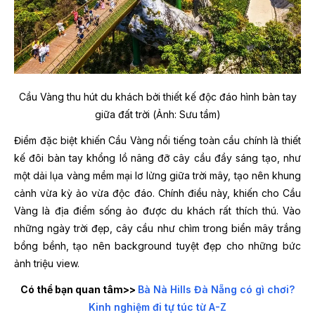
Cầu Vàng thu hút du khách bởi thiết kế độc đáo hình bàn tay
giữa đất trời (Ảnh: Sưu tầm)
Điểm đặc biệt khiến Cầu Vàng nổi tiếng toàn cầu chính là thiết
kế đôi bàn tay khổng lồ nâng đỡ cây cầu đầy sáng tạo, như
một dải lụa vàng mềm mại lơ lửng giữa trời mây, tạo nên khung
cảnh vừa kỳ ảo vừa độc đáo. Chính điều này, khiến cho Cầu
Vàng là địa điểm sống ảo được du khách rất thích thú. Vào
những ngày trời đẹp, cây cầu như chìm trong biển mây trắng
bồng bềnh, tạo nên background tuyệt đẹp cho những bức
ảnh triệu view.
Có thể bạn quan tâm>>
Bà Nà Hills Đà Nẵng có gì chơi?
Kinh nghiệm đi tự túc từ A-Z