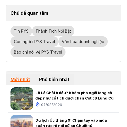
Chủ đề quan tâm
Tin PYS
Thành Tích Nổi Bật
Con người PYS Travel
Văn hóa doanh nghiệp
Báo chí nói về PYS Travel
Mới nhất
Phổ biến nhất
Lô Lô Chải ở đâu? Khám phá ngôi làng cổ
đẹp như cổ tích dưới chân Cột cờ Lũng Cú
07/08/2026
Du lịch Úc tháng 9: Chạm tay vào mùa
xuân rực rỡ nơi xứ sở Chuột túi