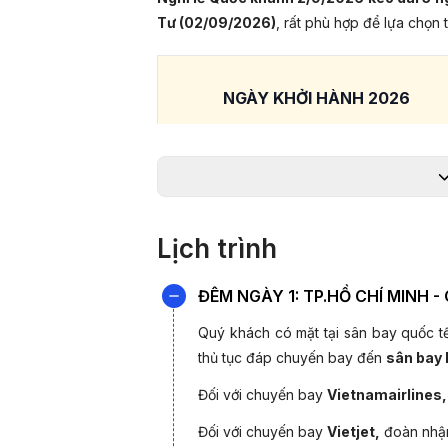
Tư (02/09/2026)
, rất phù hợp để lựa chọn 
NGÀY KHỞI HÀNH 2026
26/08/2026
*Lưu ý: Giá chỉ từ và phụ thuộc vào tình t
Lịch trình
để được
ĐIỂM NỔI BẬT TOUR NHẬT BẢN 5 ngày 5 đ
ĐÊM NGÀY 1: TP.HỒ CHÍ MINH 
- Trải nghiệm ẩm thực Nhật Bản với th
Quý khách có mặt tại sân bay quốc 
Tuyết trứ danh
thủ tục đáp chuyến bay đến
sân bay
- Thưởng thức Maiko Show với các màn b
Đối với chuyến bay
Vietnamairlines,
Geisha Nhật Bản.
Đối với chuyến bay
Vietjet,
đoàn nhận