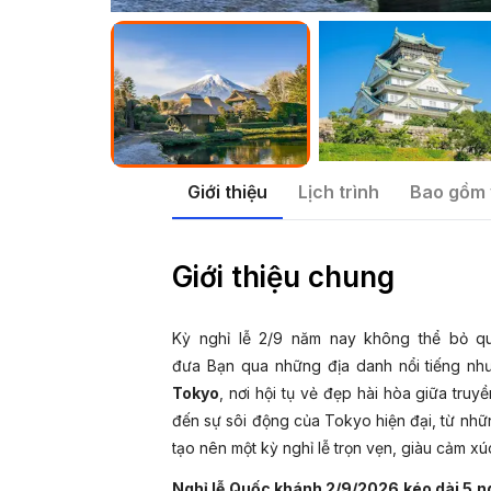
Giới thiệu
Lịch trình
Bao gồm 
Giới thiệu chung
Kỳ nghỉ lễ 2/9 năm nay không thể bỏ 
đưa Bạn qua những địa danh nổi tiếng n
Tokyo
, nơi hội tụ vẻ đẹp hài hòa giữa truy
đến sự sôi động của Tokyo hiện đại, từ những
tạo nên một kỳ nghỉ lễ trọn vẹn, giàu cảm x
Nghỉ lễ Quốc khánh 2/9/2026 kéo dài 5 ng