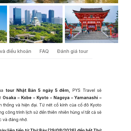
và điều khoản
FAQ
Đánh giá tour
qua
tour Nhật Bản 5 ngày 5 đêm,
PYS Travel sẽ
hư
Osaka – Kobe – Kyoto – Nagoya – Yamanashi –
ền thống và hiện đại. Từ nét cổ kính của cố đô Kyoto
 công trình lịch sử đến thiên nhiên hùng vĩ tất cả sẽ
úc và đáng nhớ.
ày liên tiếp từ Thứ Bảy (29/08/2026) đến hết Thứ