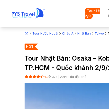
Tour Lễ
2/9
Tour Nước Ngoài
Châu Á
Nhật Bản
Tokyo
HOT
Tour Nhật Bản: Osaka – Kob
TP.HCM - Quốc khánh 2/9
(
437
) |
2914
+ đã đặt chỗ
4.9