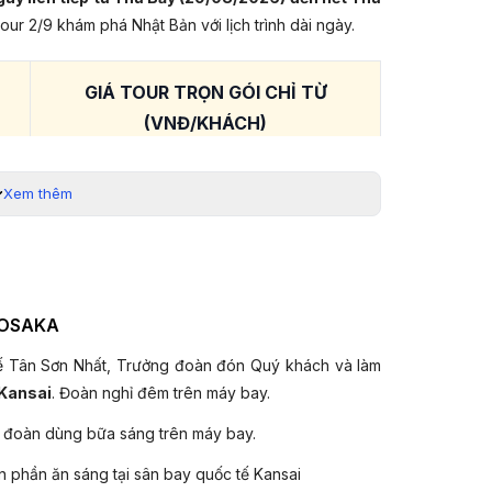
tour 2/9 khám phá Nhật Bản với lịch trình dài ngày.
GIÁ TOUR TRỌN GÓI CHỈ TỪ
(VNĐ/KHÁCH)
31.890.000 VNĐ
Xem thêm
rạng vé máy bay. Quý khách liên hệ hotline 19003440
 hỗ trợ chi tiết .
êm DỊP LỄ 2/9:
- OSAKA
ực đơn phong phú, thưởng thức đặc sản bò Kobe, Cua
tế Tân Sơn Nhất, Trưởng đoàn đón Quý khách và làm
 Kansai
. Đoàn nghỉ đêm trên máy bay.
iểu diễn của Geisha tập sự, cơ hội chụp hình cùng
đoàn dùng bữa sáng trên máy bay.
 phần ăn sáng tại sân bay quốc tế Kansai