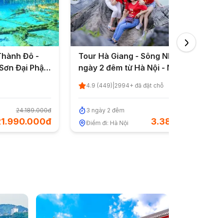
Thành Đô -
Tour Hà Giang - Sông Nho Quế 3
 Sơn Đại Phật
ngày 2 đêm từ Hà Nội - Nghỉ lễ
P.HCM - Quốc
2/9/2026
4.9
(
449
)
|
2994
+ đã đặt chỗ
24.189.000đ
3
n
gày
2
đ
êm
3.718.000đ
21.990.000đ
3.380.000đ
Điểm đi:
Hà Nội