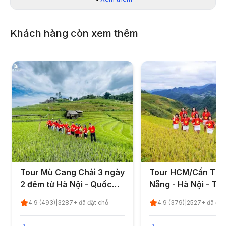
Khách hàng còn xem thêm
Tour Mù Cang Chải 3 ngày
Tour HCM/Cần Thơ
2 đêm từ Hà Nội - Quốc
Nẵng - Hà Nội - Tây
khánh 2/9/2026
Mù Cang Chải - Sap
4.9
(
493
)
|
3287
+ đã đặt chỗ
4.9
(
379
)
|
2527
+ đã đặt
Điện Biên - Mộc Ch
ngày 6 đêm - Quốc