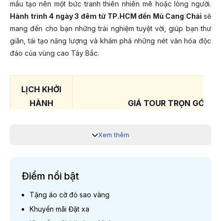
mầu tạo nên một bức tranh thiên nhiên mê hoặc lòng người.
Hành trình 4 ngày 3 đêm từ TP.HCM đến Mù Cang Chải
sẽ
mang đến cho bạn những trải nghiệm tuyệt vời, giúp bạn thư
giãn, tái tạo năng lượng và khám phá những nét văn hóa độc
đáo của vùng cao Tây Bắc.
LỊCH KHỞI
HÀNH
GIÁ TOUR TRỌN GÓI CH
2026
Xem thêm
27/08/2026;
28/08/2026;
8.680.00
29/08/2026
Điểm nổi bật
Tặng áo cờ đỏ sao vàng
Lưu ý:
Khuyến mãi Đặt xa
Giá chỉ từ và phụ thuộc vào tình trạng vé máy bay. Quý