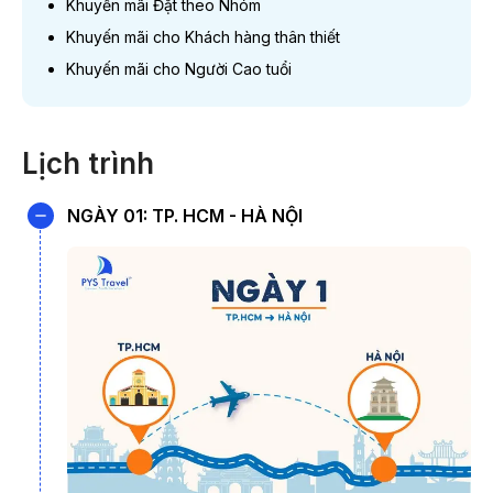
khách liên hệ 19003440 để được hỗ trợ chi tiết.
Khuyến mãi Đặt theo Nhóm
Khuyến mãi cho Khách hàng thân thiết
Khuyến mãi cho Người Cao tuổi
ƯU ĐÃI MỪ
(thời gian
Lịch trình
Khuyến mãi Đặt xa
NGÀY 01: TP. HCM - HÀ NỘI
Khuyến mãi
Đặt theo Nhóm
Khuyến mãi cho
Khách hàng thân thiết
Khuyến mãi cho