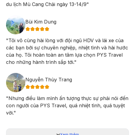
du lịch Mù Cang Chải ngày 13-14/9
"
Vào kỳ nghỉ lễ mùng 2/9, Mù Cang Chải chắc chắn sẽ là nơi
Bùi Kim Dung
thu hút giới trẻ đến tìm kiếm những bức ảnh sống động và hít
thở không khí trong lành của vùng núi Tây Bắc.
"
Tôi vô cùng hài lòng với đội ngũ HDV và lái xe của
các bạn bởi sự chuyên nghiệp, nhiệt tình và hài hước
Chiều:
Quý khách lên xe trở về khách sạn nghỉ ngơi.
của họ. Tôi hoàn toàn an tâm lựa chọn PYS Travel
Tối:
Đến Nghĩa Lộ nhận phòng khách sạn nghỉ ngơi,
cho những hành trình sắp tới.
"
dùng bữa tối tại khu nhà sàn người Thái.
Nguyễn Thùy Trang
"
Nhưng điều làm mình ấn tượng thực sự phải nói đến
con người của PYS Travel, quá nhiệt tình, quá tuyệt
vời.
"
Xem thêm