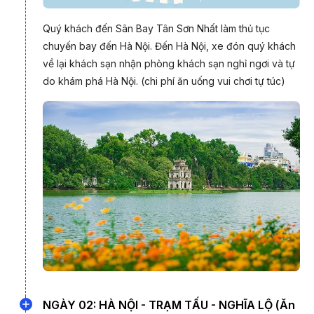
Người Cao tuổi
Quý khách đến
Sân Bay Tân Sơn Nhất
làm thủ tục
chuyến bay đến Hà Nội. Đến Hà Nội, xe đón quý khách
*Không áp dụng đồn
về lại khách sạn nhận phòng khách sạn nghỉ ngơi và tự
*Ngoài ra: PYS Trav
do khám phá Hà Nội. (chi phí ăn uống vui chơi tự túc)
Dịp nghỉ lễ Quốc Khánh 2/9/2026 kéo dài 5 ngày liên tiếp từ
29/8/2026 đến hết 2/9/2026 là thời điểm lý tưởng để thực hiện
một chuyến du lịch Tây Bắc, vừa nghỉ ngơi vừa khám phá
những cung đường đẹp nhất mùa thu.
NGÀY 02: HÀ NỘI - TRẠM TẤU - NGHĨA LỘ (Ăn