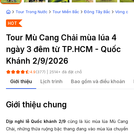
Tour Trong Nước
Tour Miền Bắc
Đông Tây Bắc
Vòng cun
HOT
Tour Mù Cang Chải mùa lúa 4
ngày 3 đêm từ TP.HCM - Quốc
Khánh 2/9/2026
(
377
) |
2514
+ đã đặt chỗ
4.9
Giới thiệu
Lịch trình
Bao gồm và điều khoản
Giới thiệu chung
Dịp nghỉ lễ Quốc khánh 2/9
cũng là lúc mùa lúa Mù Cang
Chải, những thửa ruộng bậc thang đang vào mùa lúa chuyển