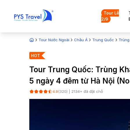
Tour Lễ
2/9
Tour Nước Ngoài
Châu Á
Trung Quốc
Trùng
HOT
Tour Trung Quốc: Trùng Kh
5 ngày 4 đêm từ Hà Nội (N
(
320
) |
2134
+ đã đặt chỗ
4.9