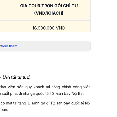
GIÁ TOUR TRỌN GÓI CHỈ TỪ
(VNĐ/KHÁCH)
18.990.000 VNĐ
rạng vé máy bay. Quý khách liên hệ 19003440 để được
Xem thêm
hỗ trợ.
hánh 5 ngày 4 đêm:
hông West Air chỉ với hơn 2h bay.
(Ăn tối tự túc)
nh cùng hệ thống giao thông đỉnh nhất thế giới.
ững điểm đẹp và nổi tiếng nhất Trùng Khánh: Từ Khí
dẫn viên đón quý khách tại cổng chính công viên
g Nhai Động- Bia Giải Phóng- Công Viên Gấu Trúc-
uất phát đi nhà ga quốc tế T2 -sân bay Nội Bài.
 Bá
có mặt tại tầng 3, sảnh ga đi T2 sân bay quốc tế Nội
c.
đoàn.
nhiệt tình