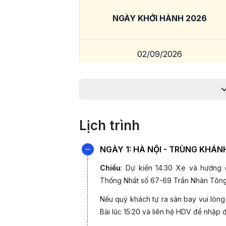
NGÀY KHỞI HÀNH 2026
02/09/2026
*Lưu ý:
Giá chỉ từ và phụ thuộc vào tình t
Điểm nổi bật trong Tour Trùng K
Lịch trình
- Bay thẳng Hà Nội - Trùng Khánh hàng k
NGÀY 1: HÀ NỘI - TRÙNG KHÁNH 
- Ghé thăm thành phố sương mù Trùng Khá
- Chương trình chất lượng đi đầy đủ nh
Chiều
: Dự kiến 14:30 Xe và hướng 
Khẩu-Đền Bảo Luân- Quan Âm Kiều- Hồn
Thống Nhất số 67-69 Trần Nhân Tông x
Hội Quán Hồ Quảng- Chùa La Hán- Lí Tử
Nếu quý khách tự ra sân bay vui lòng 
- Thưởng thức ẩm thực Tứ Xuyên đặc sắ
Bài lúc 15:20 và liên hệ HDV để nhập 
- Hướng dẫn viên chuyên tuyến, am hiểu, 