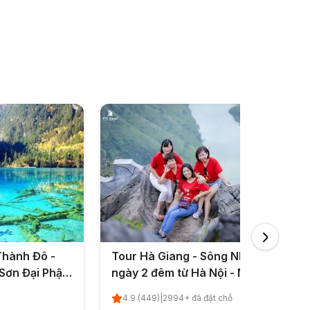
Thành Đô -
Tour Hà Giang - Sông Nho Quế 3
 Sơn Đại Phật
ngày 2 đêm từ Hà Nội - Nghỉ lễ
P.HCM - Quốc
2/9/2026
4.9
(
449
)
|
2994
+ đã đặt chỗ