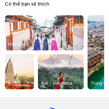
Có thể bạn sẽ thích
Hàn Quốc
Quý khách lên con thuyền mang tên “The Spirit of
Singapore” – chuyến thuyền tuyệt diệu, lộng lẫy khám
phá xứ sở thần tiên của Singapore.
Sau đó, đoàn khởi hành đi Malaysia, đến Johor Bahru,
đoàn dùng cơm chiều, nhận phòng khách sạn nghỉ ngơi.
Ấn Độ
Bali - Indonesia
Trung Q
Nghỉ đêm tại Hall Mark Regency 3 sao hoặc tương
đương.