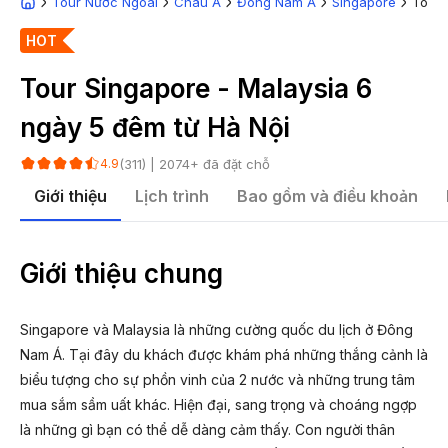
Tour Nước Ngoài
Châu Á
Đông Nam Á
Singapore
Tour 
HOT
Tour Singapore - Malaysia 6
ngày 5 đêm từ Hà Nội
(
311
) |
2074
+ đã đặt chỗ
4.9
Giới thiệu
Lịch trình
Bao gồm và điều khoản
Giới thiệu chung
Singapore và Malaysia là những cường quốc du lịch ở Đông
Nam Á. Tại đây du khách được khám phá những thắng cảnh là
biểu tượng cho sự phồn vinh của 2 nước và những trung tâm
mua sắm sầm uất khác. Hiện đại, sang trọng và choáng ngợp
là những gì bạn có thể dễ dàng cảm thấy. Con người thân