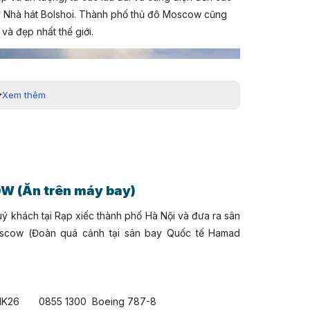
hư Nhà hát Bolshoi. Thành phố thủ đô Moscow cũng
 và đẹp nhất thế giới.
Xem thêm
OW
(Ăn trên máy bay
)
ý khách tại Rạp xiếc thành phố Hà Nội và đưa ra sân
oscow (Đoàn quá cảnh tại sân bay Quốc tế Hamad
 HK26 0855 1300 Boeing 787-8
n hóa, từ các nhà văn vĩ đại như Tolstoy và