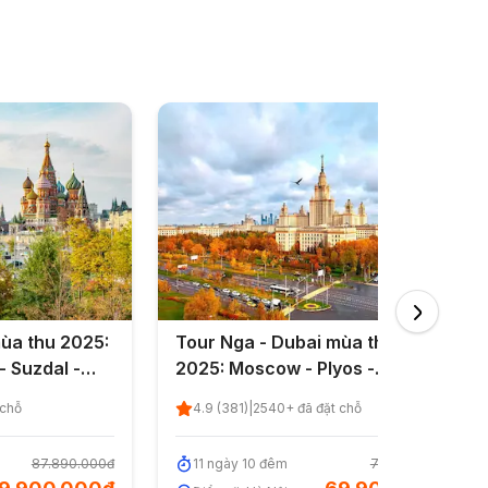
ùa thu 2025:
Tour Nga - Dubai mùa thu vàng
- Suzdal -
2025: Moscow - Plyos -
Yaroslavl -
Kostroma - ST.Petersburg 11
 chỗ
4.9
(
381
)
|
2540
+ đã đặt chỗ
Zalessky -
ngày 10 đêm từ Hà Nội
T. Petersburg
87.890.000đ
11
n
gày
10
đ
êm
76.890.000đ
Hà Nội