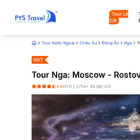
Tour Lễ
2/9
Tour Nước Ngoài
Châu Âu
Đông Âu
Nga
T
HOT
Tour Nga: Moscow - Rostov 
(
413
) |
2754
+ đã đặt chỗ
4.9