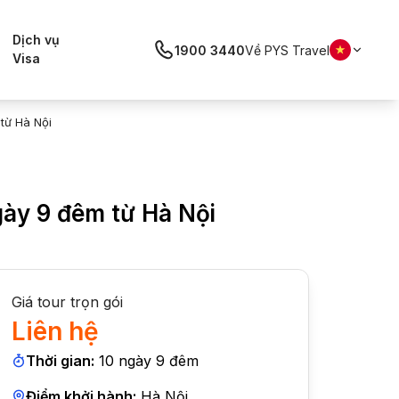
Dịch vụ
1900 3440
Về PYS Travel
Visa
từ Hà Nội
gày 9 đêm từ Hà Nội
Giá tour trọn gói
Liên hệ
Thời gian:
10
ngày
9
đêm
Điểm khởi hành:
Hà Nội