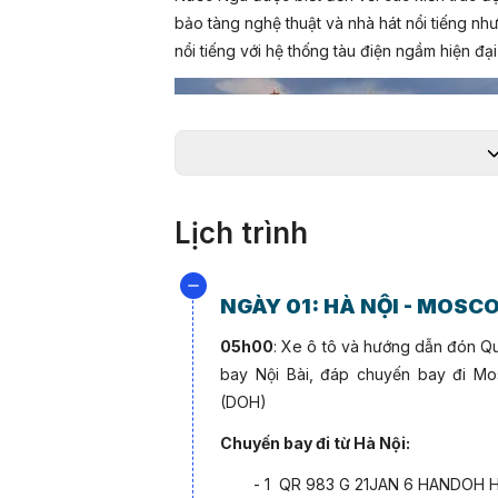
bảo tàng nghệ thuật và nhà hát nổi tiếng n
nổi tiếng với hệ thống tàu điện ngầm hiện đại
Lịch trình
NGÀY 01: HÀ NỘI -
MOSC
05h00
: Xe ô tô và hướng dẫn đón Qu
bay Nội Bài, đáp chuyến bay đi M
(DOH)
Chuyến bay đi từ Hà Nội:
- 1 QR 983 G 21JAN 6 HANDOH
Ngoài ra, Nga có lịch sử vĩ đại và bề dày vă