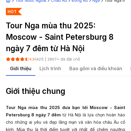
Tour Nước Ngoài
Châu Âu
Đông Âu
Nga
Tour Nga mùa 
HOT
Tour Nga mùa thu 2025:
Moscow - Saint Petersburg 8
ngày 7 đêm từ Hà Nội
(
421
) |
2807
+ đã đặt chỗ
4.9
Giới thiệu
Lịch trình
Bao gồm và điều khoản
Giới thiệu chung
Tour Nga mùa thu 2025 đưa bạn tới Moscow - Saint
Petersburg 8 ngày 7 đêm
từ Hà Nội là lựa chọn hoàn hảo
cho những ai yêu vẻ đẹp lãng mạn và văn hóa châu Âu cổ
kính. Mùa thu là thời điểm tuyệt vời nhất để chiêm ngưỡng