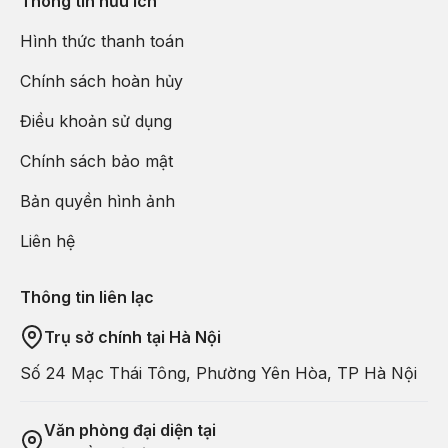
Thông tin hữu ích
Phố cổ Arbats
– một trong những con phố cổ kính nhất
Hình thức thanh toán
Matxcova. Ở đây không có những toà nhà cao tầng
hiện đại, chỉ có những ngôi nhà với những kiến trúc mặt
Chính sách hoàn hủy
tiền mang phong cách riêng. Ở phố cổ này không có xe
cộ đi lại ồn ào.
Điều khoản sử dụng
Chính sách bảo mật
Bản quyền hình ảnh
Liên hệ
Thông tin liên lạc
Trụ sở chính tại Hà Nội
Số 24 Mạc Thái Tông, Phường Yên Hòa, TP Hà Nội
18:00
: Đoàn ăn bữa tối tại nhà hàng Việt Nam. Sau đó
Văn phòng đại diện tại
về khách sạn. Nghỉ đêm tại Matxcova.