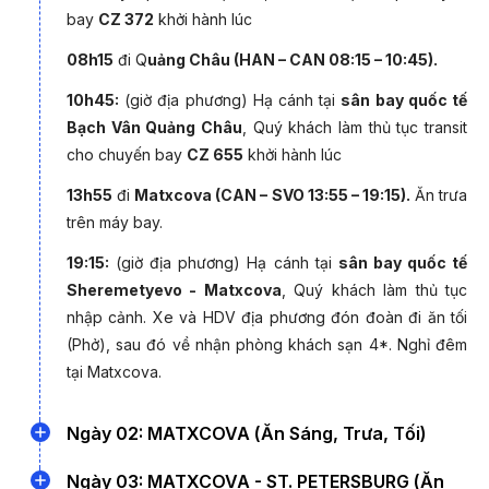
Hạ viện Cung điện Mùa hè…
bay
CZ 372
khởi hành lúc
- Chặng Matxcova - St. Petersburg: Đi bằng tàu cao tốc
08h15
đi Q
uảng Châu (HAN – CAN 08:15 – 10:45).
giúp Quý khách có cơ hội ngắm phong cảnh thiên nhiên
10h45:
(giờ địa phương) Hạ cánh tại
sân bay quốc tế
tuyệt đẹp của Nga.
Bạch Vân Quảng Châu
, Quý khách làm thủ tục transit
- Khám phá đời sống văn hoá của người dân Nga khi
cho chuyến bay
CZ 655
khởi hành lúc
thăm khu “Dacha” - một dạng nhà nghỉ ở ngoại ô vào dịp
cuối tuần, thưởng thức bữa tối với thịt nướng, cùng nhau
13h55
đi
Matxcova (CAN – SVO 13:55 – 19:15).
Ăn trưa
hát các bài hát Nga quen thuộc…
trên máy bay.
- Thực đơn phù hợp nhất với khẩu vị người Việt: Kết hợp
19:15:
(giờ địa phương) Hạ cánh tại
sân bay quốc tế
món ăn Nga, Âu và Việt.
Sheremetyevo - Matxcova
, Quý khách làm thủ tục
- Hướng dẫn viên giàu kinh nghiệm, uyên bác, nhiệt tình,
nhập cảnh. Xe và HDV địa phương đón đoàn đi ăn tối
chu đáo.
(Phở), sau đó về nhận phòng khách sạn 4*. Nghỉ đêm
- Bay với Hàng không Phương Nam Trung Quốc (China
tại Matxcova.
Souther Airlines). Transit Quảng Châu.
Ngày 02: MATXCOVA (Ăn Sáng, Trưa, Tối)
Sáng
:
Ăn sáng tại khách sạn, sau đó, xe & HDV đón
Ngày 03: MATXCOVA - ST. PETERSBURG (Ăn