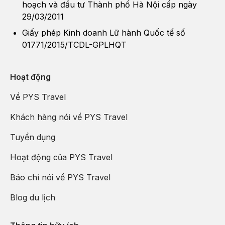
và họa sĩ tài năng nhất của đất nước đã tham gia vào
hoạch và đầu tư Thành phố Hà Nội cấp ngày
thiết kế, trang trí những ga tàu điện ngầm Matxcova đầu
29/03/2011
tiên. Họ góp phần tạo lên những cung điện nguy nga
Giấy phép Kinh doanh Lữ hành Quốc tế số
dưới lòng đất.
01771/2015/TCDL-GPLHQT
Nhà thờ
Chúa Cứu Thế
- công trình tôn giáo có ý nghĩa
trọng đại, thiêng liêng đối với người Nga trong đạo
Hoạt động
chính thống.
Về PYS Travel
Khách hàng nói về PYS Travel
Tuyển dụng
Hoạt động của PYS Travel
Báo chí nói về PYS Travel
Blog du lịch