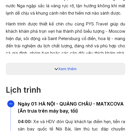
nước Nga ngập sắc lá vàng rực rỡ, tận hưởng không khí mát
lạnh dễ chịu và khung cảnh nên thơ hiếm nơi nào sánh được.
Hành trình được thiết kế chỉn chu cùng PYS Travel giúp du
khách khám phá trọn vẹn hai thành phố biểu tượng - Moscow
hiện đại, sôi động và Saint Petersburg cổ điển, hoa lệ - mang
đến trải nghiệm du lịch chất lượng, đáng nhớ và phù hợp cho
cả gia đình, nhóm bạn hoặc các cặp đôi yêu thích khám phá,
chụp ảnh và tìm hiểu văn hóa.
Xem thêm
ĐIỂM NHẤN HÀNH TRÌNH TOUR NGA MÙA
THU 2025:
Lịch trình
- Với hành trình dài 6 đêm tại Nga: Quý khách khám phá
đầy đủ một nước Nga hùng vĩ cùng các công trình kiến
Ngày 01: HÀ NỘI - QUẢNG CHÂU - MATXCOVA
trúc vĩ đại hay những địa danh đã đi vào lịch sử nhân loại:
(Ăn trưa trên máy bay, tối)
Quảng Trường Đỏ, Điện Kremlin (thăm bên trong), nhà thờ
Thánh Issac (thăm bên ngoài), Cung điện Mùa Đông
04:00:
Xe và HDV đón Quý khách tại điểm hẹn, tiễn ra
(thăm bên trong), Cung điện Ekaterina (thăm bên trong),
sân bay quốc tế Nội Bài, làm thủ tục đáp chuyến