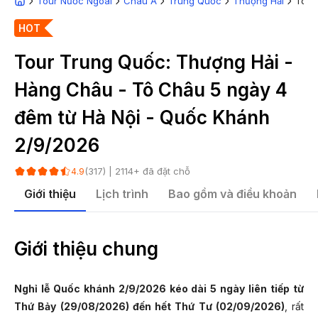
Tour Nước Ngoài
Châu Á
Trung Quốc
Thượng Hải
Tour
HOT
Tour Trung Quốc: Thượng Hải -
Hàng Châu - Tô Châu 5 ngày 4
đêm từ Hà Nội - Quốc Khánh
2/9/2026
(
317
) |
2114
+ đã đặt chỗ
4.9
Giới thiệu
Lịch trình
Bao gồm và điều khoản
Giới thiệu chung
Nghỉ lễ Quốc khánh 2/9/2026 kéo dài 5 ngày liên tiếp từ
Thứ Bảy (29/08/2026) đến hết Thứ Tư (02/09/2026)
, rất