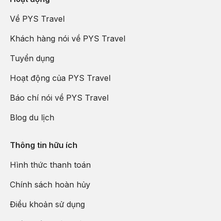
Về PYS Travel
Khách hàng nói về PYS Travel
Tô Châu được mệnh danh là “Venice phương Đông” nhờ hệ
Tuyển dụng
thống kênh đào cổ, những cây cầu đá duyên dáng và vẻ đẹp
trầm mặc đậm chất Á Đông. Thành phố này nổi tiếng với các
Hoạt động của PYS Travel
khu vườn cổ điển được UNESCO công nhận, kiến trúc truyền
thống đặc sắc cùng nhịp sống yên bình, rất thích hợp cho
Báo chí nói về PYS Travel
những ai yêu thích du lịch văn hóa và khám phá vẻ đẹp Trung
Blog du lịch
Hoa xưa.
Thông tin hữu ích
Hình thức thanh toán
Chính sách hoàn hủy
Điều khoản sử dụng