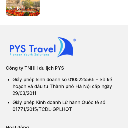
Ấn Độ
Bali - Indonesia
Trung Q
Hàng Châu là một trong bảy cố đô nổi bật của lịch sử Trung
Hoa, đây cũng được đánh giá là nơi khai sinh ra nền văn minh
Trung Quốc lâu đời. Tại đây, đã có nhiều di tích được khai
quật và nghiên cứu cho thấy đã được tồn tại từ hơn 8000 năm
trước. Nhờ bề dày lịch sử lâu đời, đã tạo nên Hàng Châu với
Công ty TNHH du lịch PYS
nền văn hóa vô cùng đa dạng và đặc sắc.
Giấy phép kinh doanh số 0105225586 - Sở kế
hoạch và đầu tư Thành phố Hà Nội cấp ngày
29/03/2011
Giấy phép Kinh doanh Lữ hành Quốc tế số
01771/2015/TCDL-GPLHQT
Hoạt động