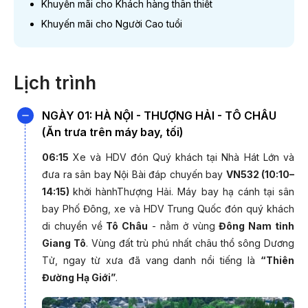
Khuyến mãi cho Khách hàng thân thiết
Khuyến mãi cho Người Cao tuổi
ƯU ĐÃI M
(thời gian
Lịch trình
Khuyến mãi Đặt xa
NGÀY 01: HÀ NỘI - THƯỢNG HẢI - TÔ CHÂU
(Ăn trưa trên máy bay, tối)
Khuyến mãi
Đặt theo Nhóm
06:15
Xe và HDV đón Quý khách tại Nhà Hát Lớn và
đưa ra sân bay Nội Bài đáp chuyến bay
VN532 (10:10–
14:15)
khởi hànhThượng Hải. Máy bay hạ cánh tại sân
Khuyến mãi cho
bay Phố Đông, xe và HDV Trung Quốc đón quý khách
Khách hàng thân thiết
di chuyển về
Tô Châu
- nằm ở vùng
Đông Nam tỉnh
Giang Tô
. Vùng đất trù phú nhất châu thổ sông Dương
Khuyến mãi cho
Tử, ngay từ xưa đã vang danh nổi tiếng là
“Thiên
Người Cao tuổi
Đường Hạ Giới”
.
*Không áp dụng đồ