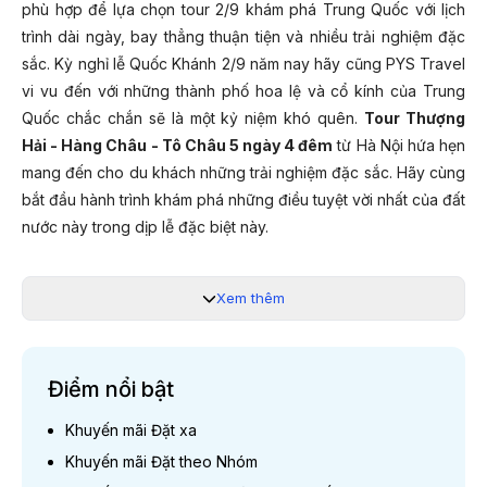
phù hợp để lựa chọn tour 2/9 khám phá Trung Quốc với lịch
trình dài ngày, bay thẳng thuận tiện và nhiều trải nghiệm đặc
sắc. Kỳ nghỉ lễ Quốc Khánh 2/9 năm nay hãy cũng PYS Travel
vi vu đến với những thành phố hoa lệ và cổ kính của Trung
Quốc chắc chắn sẽ là một kỷ niệm khó quên.
Tour Thượng
Hải - Hàng Châu - Tô Châu 5 ngày 4 đêm
từ Hà Nội hứa hẹn
mang đến cho du khách những trải nghiệm đặc sắc. Hãy cùng
bắt đầu hành trình khám phá những điều tuyệt vời nhất của đất
nước này trong dịp lễ đặc biệt này.
Xem thêm
NGÀY KHỞI HÀNH 2026
GIÁ TOUR TRỌN GÓI CH
30/08/2026
18.690.00
Điểm nổi bật
Khuyến mãi Đặt xa
*Lưu ý:
Giá chỉ từ và phụ thuộc vào tình trạng vé máy
Khuyến mãi Đặt theo Nhóm
bay. Quý khách liên hệ 19003440 để được hỗ trợ chi tiết.