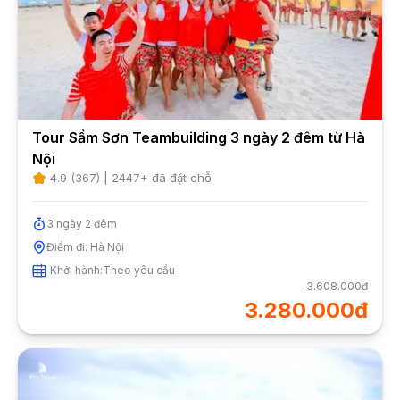
Tour Sầm Sơn Teambuilding 3 ngày 2 đêm từ Hà
Nội
4.9
(
367
) |
2447
+ đã đặt chỗ
3
ngày
2
đêm
Điểm đi:
Hà Nội
Khởi hành:
Theo yêu cầu
3.608.000đ
3.280.000đ