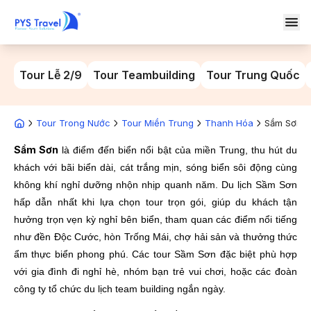
Tour Lễ 2/9
Tour Teambuilding
Tour Trung Quốc
Tour Trong Nước
Tour Miền Trung
Thanh Hóa
Sầm Sơn
Sầm Sơn
là điểm đến biển nổi bật của miền Trung, thu hút du
khách với bãi biển dài, cát trắng mịn, sóng biển sôi động cùng
không khí nghỉ dưỡng nhộn nhịp quanh năm. Du lịch Sầm Sơn
hấp dẫn nhất khi lựa chọn tour trọn gói, giúp du khách tận
hưởng trọn vẹn kỳ nghỉ bên biển, tham quan các điểm nổi tiếng
như đền Độc Cước, hòn Trống Mái, chợ hải sản và thưởng thức
ẩm thực biển phong phú. Các tour Sầm Sơn đặc biệt phù hợp
với gia đình đi nghỉ hè, nhóm bạn trẻ vui chơi, hoặc các đoàn
công ty tổ chức du lịch team building ngắn ngày.