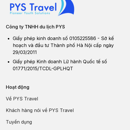
với tiên nữ trên Thiên đình. Hòn đá lớn là người chồng, hòn đá
nhỏ hơn là người vợ, tượng trưng cho tình yêu chung thủy.
Xung quanh còn thấy nhiều hòn đá nhỏ khác, hình thù giống
Công ty TNHH du lịch PYS
đàn lợn, con mèo, chiếc mâm, bếp núc...
Giấy phép kinh doanh số 0105225586 - Sở kế
hoạch và đầu tư Thành phố Hà Nội cấp ngày
29/03/2011
Giấy phép Kinh doanh Lữ hành Quốc tế số
01771/2015/TCDL-GPLHQT
Hoạt động
Về PYS Travel
Khách hàng nói về PYS Travel
Hòn Trống Mái Sầm Sơn (Ảnh: Đặng Trung)
Tuyển dụng