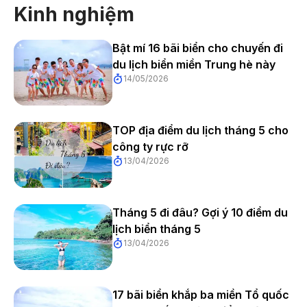
Kinh nghiệm
2.1. Bãi biển Sầm Sơn
Bật mí 16 bãi biển cho chuyến đi
Khi đã tới với Sầm Sơn, bạn nhất định phải tắm biển hoặc vui
du lịch biển miền Trung hè này
đùa trên bãi cát.
Bãi biển Sầm Sơn
rất rộng, nước mát lành,
14/05/2026
thích hợp để du khách trốn nóng mùa hè. Trước kia, Sầm Sơn
có tổng cộng 4 bãi tắm, được đánh dấu lần lượt là A, B, C, D.
Sau này khi tập đoàn FLC về đây mở khu nghỉ dưỡng, nơi đây
TOP địa điểm du lịch tháng 5 cho
đã có thêm bãi tắm FLC Sầm Sơn.
công ty rực rỡ
13/04/2026
Ngoài tắm biển, bạn có thể cùng gia đình nằm nghỉ dưỡng, đi
bộ trên bãi cát, săn bình minh hay đón hoàng hôn trên biển
cũng rất đẹp.
Tháng 5 đi đâu? Gợi ý 10 điểm du
lịch biển tháng 5
13/04/2026
17 bãi biển khắp ba miền Tổ quốc