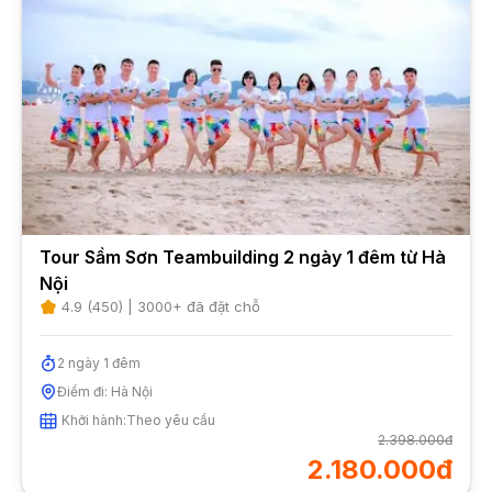
Tour Sầm Sơn Teambuilding 2 ngày 1 đêm từ Hà
Nội
4.9
(
450
) |
3000
+ đã đặt chỗ
2
ngày
1
đêm
Điểm đi:
Hà Nội
Khởi hành:
Theo yêu cầu
2.398.000đ
2.180.000đ