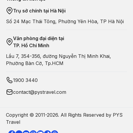
Cô Tiên với khuôn viên thanh tĩnh, cảnh vật thơ mộng giúp du
Trụ sở chính tại Hà Nội
khách có cảm giác thanh thản, nhẹ nhàng khi đến đây vãn
Số 24 Mạc Thái Tông, Phường Yên Hòa, TP Hà Nội
cảnh, đi lễ.
Năm 1962,
Đền Cô Tiên
được Bộ văn hóa – Thông
tin (nay là Bộ Văn hóa - Thể thao và Du lịch) xếp hạng di tích
Quốc gia.
Văn phòng đại diện tại
TP. Hồ Chí Minh
Lầu 7, 354-356, đường Nguyễn Thị Minh Khai,
Phường Bàn Cờ, Tp.HCM
1900 3440
contact@pystravel.com
Copyright © 2011-
2026
. All Rights Reserved by PYS
Travel