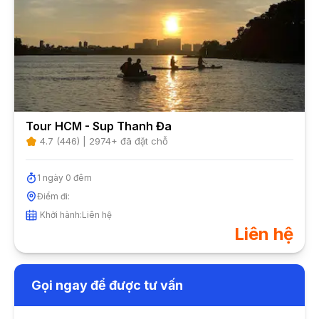
Tour HCM - Sup Thanh Đa
4.7
(
446
) |
2974
+ đã đặt chỗ
1
ngày
0
đêm
Điểm đi:
Khởi hành:
Liên hệ
Liên hệ
Gọi ngay để được tư vấn