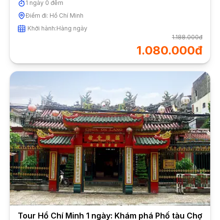
1
ngày
0
đêm
Điểm đi:
Hồ Chí Minh
Khởi hành:
Hàng ngày
1.188.000đ
1.080.000đ
Tour Hồ Chí Minh 1 ngày: Khám phá Phố tàu Chợ