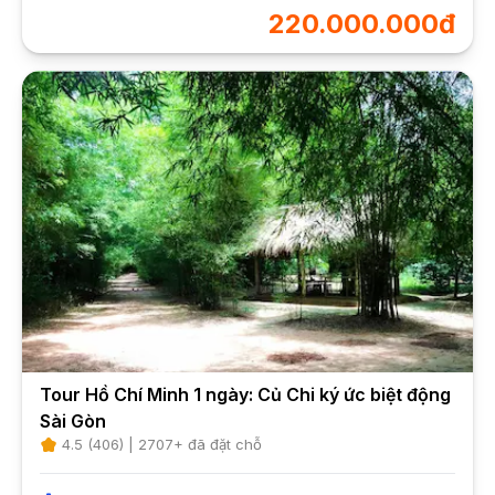
220.000.000đ
Tour Hồ Chí Minh 1 ngày: Củ Chi ký ức biệt động
Sài Gòn
4.5
(
406
) |
2707
+ đã đặt chỗ