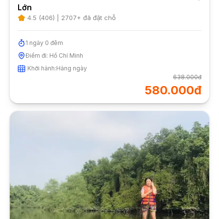
Lớn
4.5
(
406
) |
2707
+ đã đặt chỗ
1
ngày
0
đêm
Điểm đi:
Hồ Chí Minh
Khởi hành:
Hàng ngày
638.000đ
580.000đ