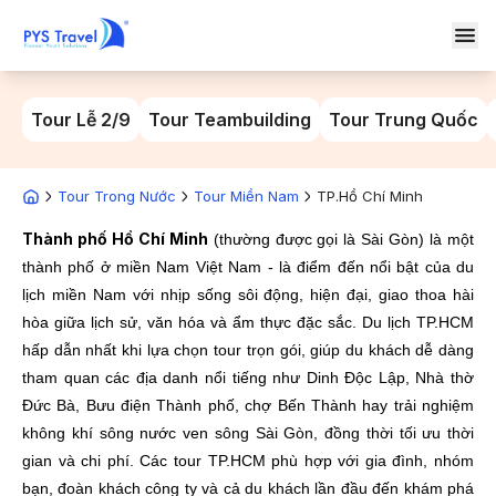
Tour Lễ 2/9
Tour Teambuilding
Tour Trung Quốc
Tour Trong Nước
Tour Miền Nam
TP.Hồ Chí Minh
Thành phố Hồ Chí Minh
(thường được gọi là Sài Gòn) là một
thành phố ở miền Nam Việt Nam - là điểm đến nổi bật của du
lịch miền Nam với nhịp sống sôi động, hiện đại, giao thoa hài
hòa giữa lịch sử, văn hóa và ẩm thực đặc sắc. Du lịch TP.HCM
hấp dẫn nhất khi lựa chọn tour trọn gói, giúp du khách dễ dàng
tham quan các địa danh nổi tiếng như Dinh Độc Lập, Nhà thờ
Đức Bà, Bưu điện Thành phố, chợ Bến Thành hay trải nghiệm
không khí sông nước ven sông Sài Gòn, đồng thời tối ưu thời
gian và chi phí. Các tour TP.HCM phù hợp với gia đình, nhóm
bạn, đoàn khách công ty và cả du khách lần đầu đến khám phá