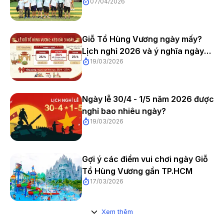
07/04/2026
sinh
Giỗ Tổ Hùng Vương ngày mấy?
Lịch nghỉ 2026 và ý nghĩa ngày
19/03/2026
10/3 âm lịch
Ngày lễ 30/4 - 1/5 năm 2026 được
nghỉ bao nhiêu ngày?
19/03/2026
Gợi ý các điểm vui chơi ngày Giỗ
Tổ Hùng Vương gần TP.HCM
17/03/2026
Xem thêm