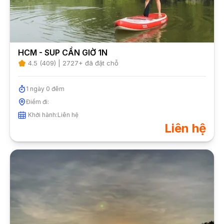
HCM - SUP CẦN GIỜ 1N
4.5
(
409
) |
2727
+ đã đặt chỗ
1
ngày
0
đêm
Điểm đi:
Khởi hành:
Liên hệ
Liên hệ