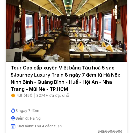
Tour Cao cấp xuyên Việt bằng Tàu hoả 5 sao
SJourney Luxury Train 8 ngày 7 đêm từ Hà Nội:
Ninh Bình - Quảng Bình - Huế - Hội An - Nha
Trang - Mũi Né - TP.HCM
4.9
(
491
) |
3274
+ đã đặt chỗ
8
ngày
7
đêm
Điểm đi:
Hà Nội
Khởi hành:
Thứ 4 cách tuần
242.000.000đ