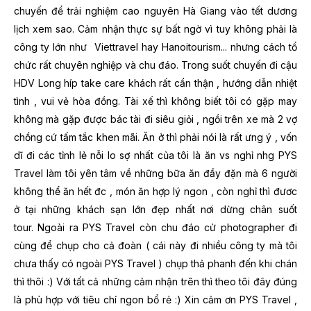
chuyến để trải nghiệm cao nguyên Hà Giang vào tết dương
lịch xem sao. Cảm nhận thực sự bất ngờ vì tuy không phải là
công ty lớn như Viettravel hay Hanoitourism... nhưng cách tổ
chức rất chuyên nghiệp và chu đáo.
Trong suốt chuyến đi cậu
HDV Long híp take care khách rất cẩn thận , hướng dẫn nhiệt
tình , vui vẻ hòa đồng.
Tài xế thì không biết tôi có gặp may
không mà gặp được bác tài đi siêu giỏi , ngồi trên xe mà 2 vợ
chồng cứ tấm tắc khen mãi.
Ăn ở thì phải nói là rất ưng ý , vốn
dĩ đi các tỉnh lẻ nỗi lo sợ nhất của tôi là ăn vs nghỉ nhg PYS
Travel làm tôi yên tâm về những bữa ăn đầy đặn mà 6 người
không thể ăn hết đc , món ăn hợp lý ngon , còn nghỉ thì đươc
ở tại những khách sạn lớn đẹp nhất nơi dừng chân suốt
tour.
Ngoài ra PYS Travel còn chu đáo cử photographer đi
cùng để chụp cho cả đoàn ( cái này đi nhiều công ty mà tôi
chưa thấy có ngoài PYS Travel ) chụp thả phanh đến khi chán
thì thôi :)
Với tất cả những cảm nhận trên thì theo tôi đây đúng
là phù hợp với tiêu chí ngon bổ rẻ :)
Xin cảm ơn PYS Travel ,