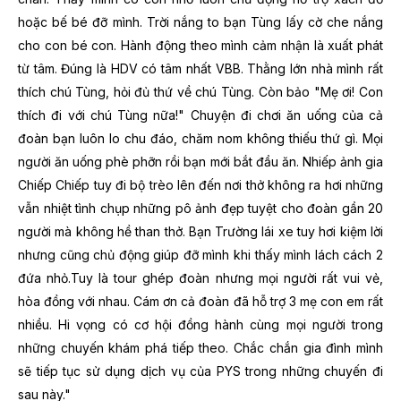
hoặc bế bé đỡ mình. Trời nắng to bạn Tùng lấy cờ che nắng
cho con bé con. Hành động theo mình cảm nhận là xuất phát
từ tâm. Đúng là HDV có tâm nhất VBB. Thằng lớn nhà mình rất
thích chú Tùng, hỏi đủ thứ về chú Tùng. Còn bảo "Mẹ ơi! Con
thích đi với chú Tùng nữa!" Chuyện đi chơi ăn uống của cả
đoàn bạn luôn lo chu đáo, chăm nom không thiếu thứ gì. Mọi
người ăn uống phè phỡn rồi bạn mới bắt đầu ăn. Nhiếp ảnh gia
Chiếp Chiếp tuy đi bộ trèo lên đến nơi thở không ra hơi những
vẫn nhiệt tình chụp những pô ảnh đẹp tuyệt cho đoàn gần 20
người mà không hề than thở. Bạn Trường lái xe tuy hơi kiệm lời
nhưng cũng chủ động giúp đỡ mình khi thấy mình lách cách 2
đứa nhỏ.
Tuy là tour ghép đoàn nhưng mọi người rất vui vẻ,
hòa đồng với nhau. Cám ơn cả đoàn đã hỗ trợ 3 mẹ con em rất
nhiều. Hi vọng có cơ hội đồng hành cùng mọi người trong
những chuyến khám phá tiếp theo. Chắc chắn gia đình mình
sẽ tiếp tục sử dụng dịch vụ của PYS trong những chuyến đi
sau này."