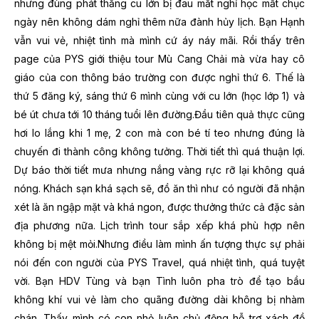
nhưng đùng phát thằng cu lớn bị đau mắt nghỉ học mất chục
ngày nên không dám nghỉ thêm nữa đành hủy lịch. Bạn Hạnh
vẫn vui vẻ, nhiệt tình mà mình cứ áy náy mãi. Rồi thấy trên
page của PYS giới thiệu tour Mù Cang Chải mà vừa hay cô
giáo của con thông báo trường con được nghỉ thứ 6. Thế là
thứ 5 đăng ký, sáng thứ 6 mình cùng với cu lớn (học lớp 1) và
bé út chưa tới 10 tháng tuổi lên đường.
Đầu tiên quả thực cũng
hơi lo lắng khi 1 mẹ, 2 con mà con bé tí teo nhưng đúng là
chuyến đi thành công không tưởng. Thời tiết thì quá thuận lợi.
Dự báo thời tiết mưa nhưng nắng vàng rực rỡ lại không quá
nóng. Khách sạn khá sạch sẽ, đồ ăn thì như có người đã nhận
xét là ăn ngập mặt và khá ngon, được thưởng thức cả đặc sản
địa phương nữa. Lịch trình tour sắp xếp khá phù hợp nên
không bị mệt mỏi.
Nhưng điều làm mình ấn tượng thực sự phải
nói đến con người của PYS Travel, quá nhiệt tình, quá tuyệt
vời. Bạn HDV Tùng và bạn Tình luôn pha trò để tạo bầu
không khí vui vẻ làm cho quãng đường dài không bị nhàm
chán. Thấy mình có con nhỏ luôn chủ động hỗ trợ xách đồ