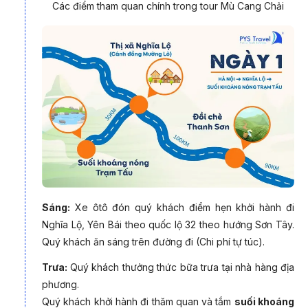
Các điểm tham quan chính trong tour Mù Cang Chải
nhận là độc đáo nhất thế giới, cộng với khung cảnh thiên
nhiên hùng vĩ và tiết trời thu trong xanh, đừng bỏ lỡ cơ hổi chỉ 1
lần trong năm để đến với những sóng vàng trên non cao Mù
Cang Chải. Tự hào là
nhà tổ chức tour Mù Cang Chải kinh
nghiệm - uy tín - chất lượng hàng đầu
, hãy đồng hành cùng
PYS Travel để có những trải nghiệm đáng nhớ nhất.
Lý do bạn nên chọn đi du lịch Mù Cang
Chải cùng PYS Travel:
Tự hào là nhà tổ chức tour Mù Cang Chải kinh nghiệm - uy
tín - chất lượng hàng đầu,
hãy đồng hành cùng PYS Travel
Sáng:
Xe ôtô đón quý khách điểm hẹn khởi hành đi
để có những trải nghiệm đáng nhớ nhất. Những trải nghiệm
Nghĩa Lộ, Yên Bái theo quốc lộ 32 theo hướng Sơn Tây.
"không thể nào quên" trong hành trình này:
Quý khách ăn sáng trên đường đi (Chi phí tự túc).
1/ PYS Travel là đơn vị tiên phong và đi đầu trên thị trường
Trưa:
Quý khách thưởng thức bữa trưa tại nhà hàng địa
trong việc phát triển du lịch vùng cao, đặc biệt các tỉnh Hà
phương.
Giang, Yên Bái, Lào Cai, …
Quý khách khởi hành đi thăm quan và tắm
suối khoáng