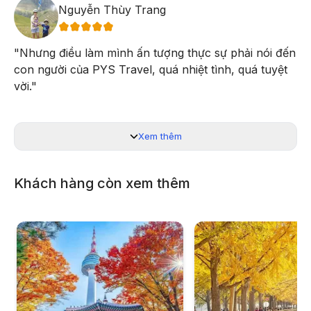
rũ như tấm thảm mềm mại, hòa quyện với những vạt nắng
Nguyễn Thùy Trang
vàng óng như mật. Người ta lại nô nức hẹn nhau ngày trở lại
để trôi theo những bậc thang vàng lên mây ở Mù Cang Chải.
"
Nhưng điều làm mình ấn tượng thực sự phải nói đến
con người của PYS Travel, quá nhiệt tình, quá tuyệt
vời.
"
Chiều:
Lên xe trở về khách sạn.
Tối:
Đến Nghĩa Lộ nhận phòng khách sạn nghỉ ngơi,
Xem thêm
dùng bữa tối tại khu nhà sàn người Thái.
Khách hàng còn xem thêm
Hãy liên hệ với PYS Travel ngay hôm nay để lên kế hoạch
cho chuyến đi ngắm ruộng bậc thang Mù Cang Chải mùa lúa
chín của bạn!