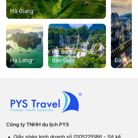
Hà Giang
Hồ Ba Bể - Thác
Hạ Long
Bản Giốc
Đà Nẵng
Công ty TNHH du lịch PYS
Giấy phép kinh doanh số 0105225586 - Sở kế