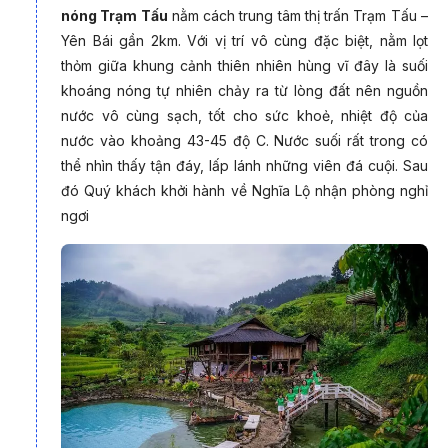
2/ 100% các tư vấn viên đã đi các điểm Đông Tây Bắc và trải
nóng Trạm Tấu
nằm cách trung tâm thị trấn Trạm Tấu –
nghiệm thực tế dịch vụ đảm bảo thông tin được cụ thể và
Yên Bái gần 2km. Với vị trí vô cùng đặc biệt, nằm lọt
chính xác nhất.
thỏm giữa khung cảnh thiên nhiên hùng vĩ đây là suối
3/ PYS Travel không cung cấp dịch vụ với giá rẻ nhất. Chúng
khoáng nóng tự nhiên chảy ra từ lòng đất nên nguồn
tôi luôn cung cấp dịch vụ chất lượng nhất với chi phí hợp lý
nước vô cùng sạch, tốt cho sức khoẻ, nhiệt độ của
nhất cho khách hàng.
nước vào khoảng 43-45 độ C. Nước suối rất trong có
thể nhìn thấy tận đáy, lấp lánh những viên đá cuội. Sau
4/ Đội ngũ lái xe & HDV kinh nghiệm, chuyên tuyến Đông Tây
đó Quý khách khởi hành về Nghĩa Lộ nhận phòng nghỉ
Bắc.
ngơi
Mù Cang Chải tháng 8
khoác lên mình màu xanh mướt mắt
của những thửa ruộng bậc thang uốn lượn quanh sườn núi. Dù
lúa chưa chín vàng nhưng sắc xanh non mơn mởn trải dài bất
tận vẫn khiến khung cảnh nơi đây đẹp đến nao lòng. Đây
cũng là thời điểm lý tưởng để du khách tận hưởng vẻ đẹp
xanh mát, tràn đầy năng lượng và thư giãn tâm hồn giữa non
cao Tây Bắc.