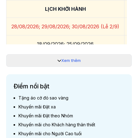
LỊCH KHỞI HÀNH
GI
28/08/2026; 29/08/2026; 30/08/2026 (Lễ 2/9)
18/09/2026; 25/09/2026
02/10/2026; 09/10/2026; 16/10/2026
Xem thêm
Lưu ý:
Quý khách liên hệ 19003440 để được hỗ trợ chi tiết.
Điểm nổi bật
Tặng áo cờ đỏ sao vàng
ƯU ĐÃI MỪ
Khuyến mãi Đặt xa
(thời gian
Khuyến mãi Đặt theo Nhóm
Khuyến mãi cho Khách hàng thân thiết
Khuyến mãi Đặt xa
Khuyến mãi cho Người Cao tuổi