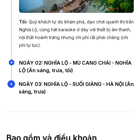
Tối:
Quý khách tự do khám phá, dạo chơi quanh thị trấn
Nghĩa Lộ, cùng hát karaoke ở đây với thiết bị âm thanh,
nội thất hoành tráng nhưng chi phí rất phải chăng (chi
phí tự túc).
NGÀY 02: NGHĨA LỘ - MÙ CANG CHẢI - NGHĨA
LỘ (Ăn sáng, trưa, tối)
NGÀY 03: NGHĨA LỘ - SUỐI GIÀNG - HÀ NỘI (Ăn
sáng, trưa)
Mù Cang Chải vào tháng 8 (Ảnh: PYS Travel)
Bao gồm và điều khoản