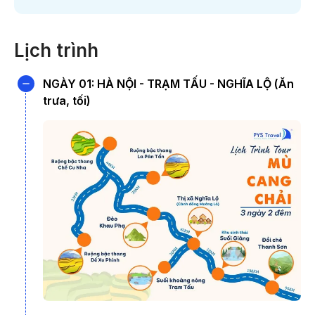
Khuyến mãi
Lịch trình
Đặt theo Nhóm
NGÀY 01: HÀ NỘI - TRẠM TẤU - NGHĨA LỘ (Ăn
Khuyến mãi cho
trưa, tối)
Khách hàng thân thiết
Khuyến mãi cho
Người Cao tuổi
*Không áp dụng đồn
*Ngoài ra: PYS Trav
Mỗi năm 1 lần duy nhất, ruộng bậc thang mù cang chải bước
vào
mùa lúa chín
. Với hình thế ruộng bậc thang được ghi