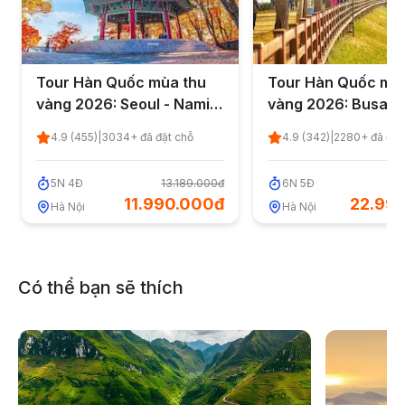
Tour Hàn Quốc mùa thu
Tour Hàn Quốc mù
vàng 2026: Seoul - Nami -
vàng 2026: Busan -
Everland - Starfield
- Korean Folk Villa
4.9
(
455
)
|
3034
+ đã đặt chỗ
4.9
(
342
)
|
2280
+ đã đặt
Library 5 ngày 4 đêm từ
ngày 5 đêm từ Hà N
Hà Nội - Bay Sun PhuQuoc
5
N
4
Đ
13.189.000đ
6
N
5
Đ
25
Airways
11.990.000đ
22.99
Hà Nội
Hà Nội
Có thể bạn sẽ thích