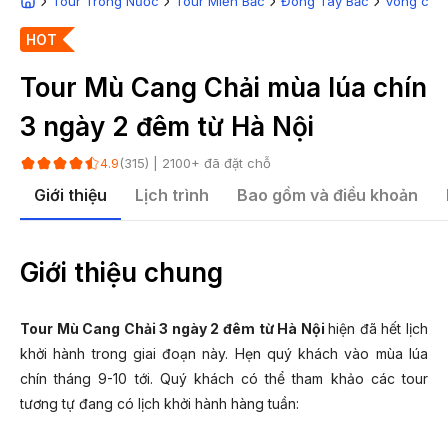
Tour Trong Nước
Tour Miền Bắc
Đông Tây Bắc
Vòng cun
HOT
Tour Mù Cang Chải mùa lúa chín
3 ngày 2 đêm từ Hà Nội
(
315
) |
2100
+ đã đặt chỗ
4.9
Giới thiệu
Lịch trình
Bao gồm và điều khoản
Giới thiệu chung
Tour Mù Cang Chải 3 ngày 2 đêm từ Hà Nội
hiện đã hết lịch
khởi hành trong giai đoạn này. Hẹn quý khách vào mùa lúa
chín tháng 9-10 tới. Quý khách có thể tham khảo các tour
tương tự đang có lịch khởi hành hàng tuần: