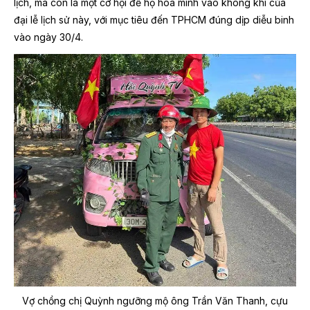
lịch, mà còn là một cơ hội để họ hòa mình vào không khí của
đại lễ lịch sử này, với mục tiêu đến TPHCM đúng dịp diễu binh
vào ngày 30/4.
Vợ chồng chị Quỳnh ngưỡng mộ ông Trần Văn Thanh, cựu