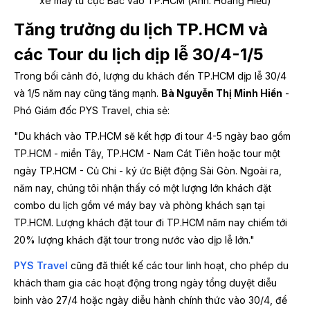
xe máy từ cực Bắc vào TP.HCM (Ảnh: Hoàng Hiếu)
Tăng trưởng du lịch TP.HCM và
các Tour du lịch dịp lễ 30/4-1/5
Trong bối cảnh đó, lượng du khách đến TP.HCM dịp lễ 30/4
và 1/5 năm nay cũng tăng mạnh.
Bà Nguyễn Thị Minh Hiền
-
Phó Giám đốc PYS Travel
, chia sẻ:
"Du khách vào TP.HCM sẽ kết hợp đi tour 4-5 ngày bao gồm
TP.HCM - miền Tây, TP.HCM - Nam Cát Tiên hoặc tour một
ngày TP.HCM - Củ Chi - ký ức Biệt động Sài Gòn. Ngoài ra,
năm nay, chúng tôi nhận thấy có một lượng lớn khách đặt
combo du lịch gồm vé máy bay và phòng khách sạn tại
TP.HCM. Lượng khách đặt tour đi TP.HCM năm nay chiếm tới
20% lượng khách đặt tour trong nước vào dịp lễ lớn."
PYS Travel
cũng đã thiết kế các tour linh hoạt, cho phép du
khách tham gia các hoạt động trong ngày tổng duyệt diễu
binh vào 27/4 hoặc ngày diễu hành chính thức vào 30/4, để