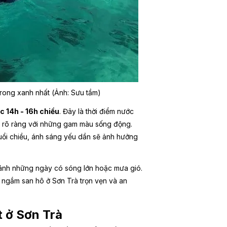
trong xanh nhất (Ảnh: Sưu tầm)
c 14h - 16h chiều
. Đây là thời điểm nước
ên rõ ràng với những gam màu sống động.
buổi chiều, ánh sáng yếu dần sẽ ảnh hưởng
 tránh những ngày có sóng lớn hoặc mưa gió.
n ngắm san hô ở Sơn Trà trọn vẹn và an
t ở Sơn Trà