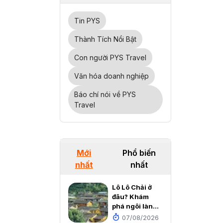
Tin PYS
Thành Tích Nổi Bật
Con người PYS Travel
Văn hóa doanh nghiệp
Báo chí nói về PYS
Travel
Mới
Phổ biến
nhất
nhất
Lô Lô Chải ở
đâu? Khám
phá ngôi làng
cổ đẹp như cổ
07/08/2026