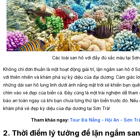
Các loài san hô với đầy đủ sắc màu tại Sơn
Không chỉ đơn thuần là một hoạt động giải trí, lặn ngắm san hô ở 
với thiên nhiên và khám phá sự kỳ diệu của đại dương. Cảm giác lơ
những dải san hô lung linh dưới ánh nắng mặt trời sẽ khiến bạn q
chìm vào vẻ đẹp của biển cả. Đây cũng là một trải nghiệm dễ tham 
bảo an toàn ngay cả khi bạn chưa từng thử lặn biển trước đó. Nếu
khám phá vẻ đẹp kỳ diệu của đại dương tại Sơn Trà!
Tham khảo ngay:
Tour Đà Nẵng - Hội An - Sơn Trà
2. Thời điểm lý tưởng để lặn ngắm sa