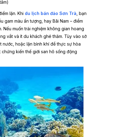
 tầm)
iểm lặn. Khi
du lịch bán đảo Sơn Trà
, bạn
hiều gam màu ấn tượng, hay Bãi Nam – điểm
n. Nếu muốn trải nghiệm không gian hoang
ong vắt và ít du khách ghé thăm. Tùy vào sở
t nước, hoặc lặn bình khí để thực sự hòa
t chứng kiến thế giới san hô sống động