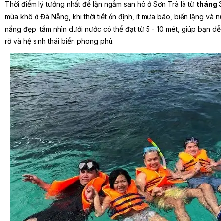
Thời điểm lý tưởng nhất để lặn ngắm san hô ở Sơn Trà là từ
tháng 
mùa khô ở Đà Nẵng, khi thời tiết ổn định, ít mưa bão, biển lặng và
nắng đẹp, tầm nhìn dưới nước có thể đạt từ 5 - 10 mét, giúp bạn 
rỡ và hệ sinh thái biển phong phú.