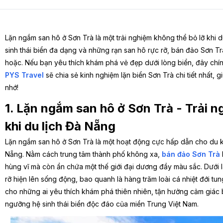
Lặn ngắm san hô ở Sơn Trà là một trải nghiệm không thể bỏ lỡ khi d
sinh thái biển đa dạng và những rạn san hô rực rỡ, bán đảo Sơn T
hoặc. Nếu bạn yêu thích khám phá vẻ đẹp dưới lòng biển, đây chính
PYS Travel
sẽ chia sẻ kinh nghiệm lặn biển Sơn Trà chi tiết nhất,
nhớ!
1. Lặn ngắm san hô ở Sơn Trà - Trải n
khi du lịch Đà Nẵng
Lặn ngắm san hô ở Sơn Trà là một hoạt động cực hấp dẫn cho du khá
Nẵng. Nằm cách trung tâm thành phố không xa,
bán đảo Sơn Trà
hùng vĩ mà còn ẩn chứa một thế giới đại dương đầy màu sắc. Dưới 
rỡ hiện lên sống động, bao quanh là hàng trăm loài cá nhiệt đới tung
cho những ai yêu thích khám phá thiên nhiên, tận hưởng cảm giác
ngưỡng hệ sinh thái biển độc đáo của miền Trung Việt Nam.