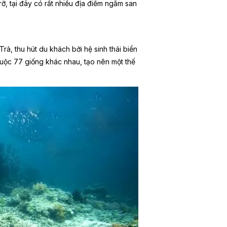
rỡ, tại đây có rất nhiều địa điểm ngắm san
à, thu hút du khách bởi hệ sinh thái biển
huộc 77 giống khác nhau, tạo nên một thế