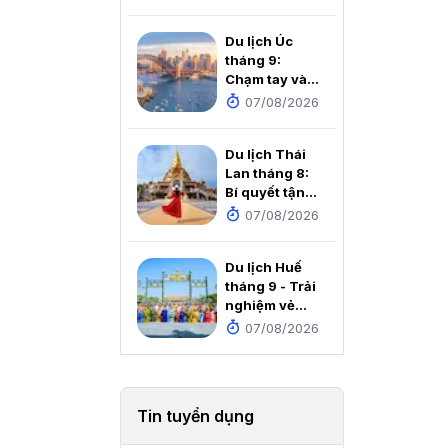
tích dưới
chân Cột cờ
Du lịch Úc
Lũng Cú
tháng 9:
Chạm tay vào
mùa xuân rực
07/08/2026
rỡ nơi xứ sở
Chuột túi
Du lịch Thái
Lan tháng 8:
Bí quyết tận
hưởng thiên
07/08/2026
đường mùa
mưa với chi
Du lịch Huế
phí cực rẻ
tháng 9 - Trải
nghiệm vẻ
đẹp thơ mộng
07/08/2026
của Cố đô
Tin tuyển dụng