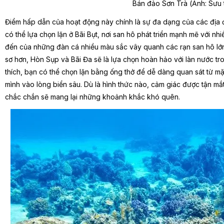
Bán đảo Sơn Trà (Ảnh: Sưu
Điểm hấp dẫn của hoạt động này chính là sự đa dạng của các địa đ
có thể lựa chọn lặn ở Bãi Bụt, nơi san hô phát triển mạnh mẽ với n
đến của những đàn cá nhiều màu sắc vây quanh các rạn san hô lớ
sơ hơn, Hòn Sụp và Bãi Đa sẽ là lựa chọn hoàn hảo với làn nước tr
thích, bạn có thể chọn lặn bằng ống thở để dễ dàng quan sát từ mặ
mình vào lòng biển sâu. Dù là hình thức nào, cảm giác được tận mắ
chắc chắn sẽ mang lại những khoảnh khắc khó quên.