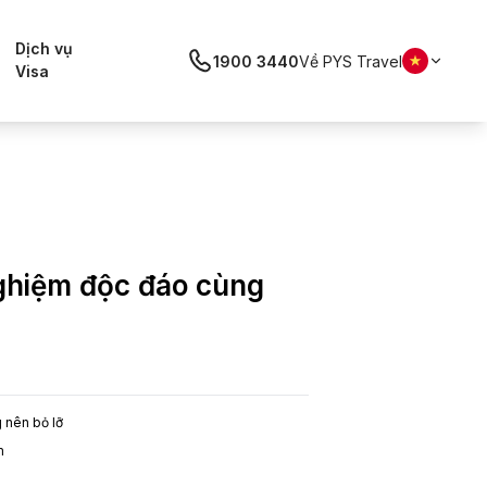
Dịch vụ
1900 3440
Về PYS Travel
Visa
nghiệm độc đáo cùng
g nên bỏ lỡ
m