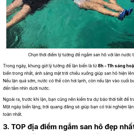
Chọn thời điểm lý tưởng để ngắm san hô với làn nước 
Trong ngày, khung giờ lý tưởng để lặn biển là từ
8h - 11h sáng hoặ
biển trong nhất, ánh sáng mặt trời chiếu xuống giúp san hô hiện l
Nếu lặn quá sớm, nước có thể còn hơi lạnh, còn nếu lặn vào cuối 
đến tầm nhìn dưới nước.
Ngoài ra, trước khi lặn, bạn cũng nên kiểm tra dự báo thời tiết để
Một ngày biển lặng, trời quang đãng sẽ giúp bạn có trải nghiệm lặ
toàn nhất.
3. TOP địa điểm ngắm san hô đẹp nhấ