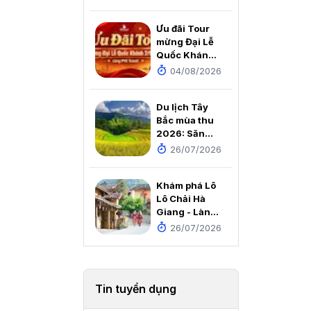
Thiền viện An
Tâm
Ưu đãi Tour
mừng Đại Lễ
Quốc Khánh
2/9/2026
04/08/2026
cùng PYS
Travel
Du lịch Tây
Bắc mùa thu
2026: Săn
mùa vàng, ôm
26/07/2026
trọn núi đồi
rực rỡ trong
Khám phá Lô
tầm mắt
Lô Chải Hà
Giang - Làng
du lịch tốt
26/07/2026
nhất thế giới
2025
Tin tuyển dụng