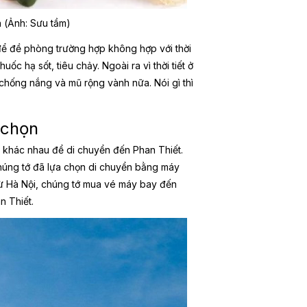
ển (Ảnh: Sưu tầm)
để đề phòng trường hợp không hợp với thời
ốc hạ sốt, tiêu chảy. Ngoài ra vì thời tiết ở
chống nắng và mũ rộng vành nữa. Nói gì thì
 chọn
 khác nhau để di chuyển đến Phan Thiết.
chúng tớ đã lựa chọn di chuyển bằng máy
từ Hà Nội, chúng tớ mua vé máy bay đến
n Thiết.