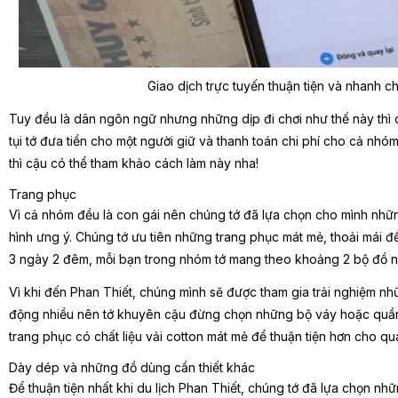
Giao dịch trực tuyến thuận tiện và nhanh 
Tuy đều là dân ngôn ngữ nhưng những dịp đi chơi như thế này thì chú
tụi tớ đưa tiền cho một người giữ và thanh toán chi phí cho cả nh
thì cậu có thể tham khảo cách làm này nha!
Trang phục
Vì cả nhóm đều là con gái nên chúng tớ đã lựa chọn cho mình nh
hình ưng ý. Chúng tớ ưu tiên những trang phục mát mẻ, thoải mái để
3 ngày 2 đêm, mỗi bạn trong nhóm tớ mang theo khoảng 2 bộ đồ n
Vì khi đến Phan Thiết, chúng mình sẽ được tham gia trải nghiệm nh
động nhiều nên tớ khuyên cậu đừng chọn những bộ váy hoặc quần
trang phục có chất liệu vải cotton mát mẻ để thuận tiện hơn cho quá
Dày dép và những đồ dùng cần thiết khác
Để thuận tiện nhất khi du lịch Phan Thiết, chúng tớ đã lựa chọn n