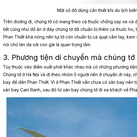
Một số đồ dùng cần thiết khi du lịch bi
Trên đường đi, chúng tớ có mang theo cả thuốc chống say xe và 
tiết cũng như đồ ăn ở đây chúng tớ đã chuẩn bị thêm cả thuốc ho, thu
Phan Thiết khá nóng nên tụi tớ còn chuẩn bị cả quạt cầm tay, kem 
nói chứ làn da với con gái là quan trọng lắm.
3. Phương tiện di chuyển mà chúng tớ
Tùy thuộc vào điểm xuất phát khác nhau mà có những phương tiện
Chúng tớ ở Hà Nội và đi theo nhóm 5 người nên ở chuyến đi này, 
bay để đến Phan Thiết. Vì ở Phan Thiết vẫn chưa có sân bay nên 
sân bay Cam Ranh, sau đó từ sân bay chúng tớ đi xe khách về Pha