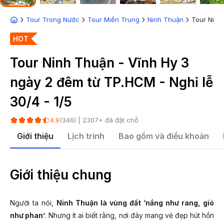
Tour Trong Nước
Tour Miền Trung
Ninh Thuận
Tour Ninh
HOT
Tour Ninh Thuận - Vĩnh Hy 3
ngày 2 đêm từ TP.HCM - Nghỉ lễ
30/4 - 1/5
(
346
) |
2307
+ đã đặt chỗ
4.9
Giới thiệu
Lịch trình
Bao gồm và điều khoản
Giới thiệu chung
Người ta nói,
Ninh Thuận là vùng đất ‘nắng như rang, gió
như phan’
. Nhưng ít ai biết rằng, nơi đây mang vẻ đẹp hút hồn