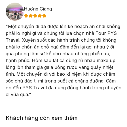
lại cảm giác không khác gì quý khách đang đi du lịch
Hương Giang
tại những sa mạc ở Châu Phi…
"
Một chuyến đi đã được lên kế hoạch ăn chơi không
phải lo nghĩ gì và chúng tôi lựa chọn nhà Tour PYS
Travel. Xuyên suốt các hành trình chúng tôi không
phải lo chốn ăn chỗ ngủ,đêm đến lại gọi nhau ý ới
qua phòng tâm sự kể cho nhau những phiền ưu,
hạnh phúc. Hôm sau tất cả cùng rủ nhau make up
lồng lộn tham gia gala uống rượu vang quẩy nhiệt
tình. Một chuyến đi với bao kỉ niệm khi được chăm
sóc chú đáo tỉ mỉ trong suốt cả chặng đường. Cảm
ơn đến PYS Travel đã cùng đồng hành trong chuyến
đi vừa qua.
"
Ăn tối tại nhà hàng với thịt cừu, đặc sản của vùng đất
Phan Rang.
Khách hàng còn xem thêm
Đoàn quay về khách sạn ở TP Phan Rang.