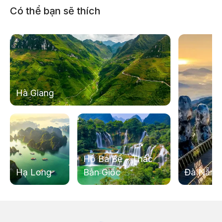
Có thể bạn sẽ thích
Hà Giang
Hồ Ba Bể - Thác
Hạ Long
Bản Giốc
Đà Nẵng