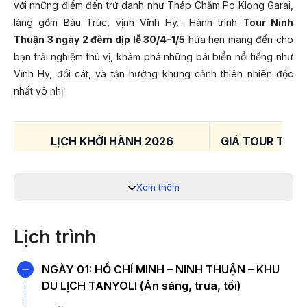
với những điểm đến trứ danh như Tháp Chăm Po Klong Garai,
làng gốm Bàu Trúc, vịnh Vĩnh Hy... Hành trình
Tour Ninh
Thuận 3 ngày 2 đêm dịp lễ 30/4-1/5
hứa hẹn mang đến cho
bạn trải nghiệm thú vị, khám phá những bãi biển nổi tiếng như
Vĩnh Hy, đồi cát, và tận hưởng khung cảnh thiên nhiên độc
nhất vô nhị.
LỊCH KHỞI HÀNH 2026
GIÁ TOUR TRỌN
25/04/2026 (Giỗ tổ Hùng Vương)
Xem thêm
3.980
30/04/2026; 01/05/2026
Lịch trình
*Lưu ý:
Quý khách liên hệ 19003440 để được hỗ trợ chi tiết.
NGÀY 01: HỒ CHÍ MINH – NINH THUẬN – KHU
ĐIỂM ĐẶC SẮC TRONG CHƯƠNG TRÌNH:
DU LỊCH TANYOLI (Ăn sáng, trưa, tối)
- Khám phá
khu du lịch dã ngoại Tanyoli
được mệnh danh là