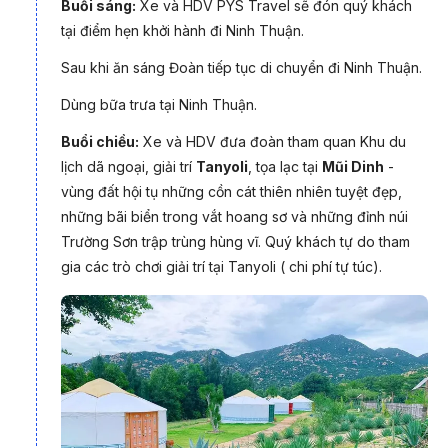
Buổi sáng:
Xe và HDV PYS Travel sẽ đón quý khách
vùng đất 300 ngày nắng
tại điểm hẹn khởi hành đi Ninh Thuận.
- Đón bình minh trên
đồng cừu An Hòa
, chiêm ngưỡng cảnh
Sau khi ăn sáng Đoàn tiếp tục di chuyển đi Ninh Thuận.
đàn cừu ra đồng rất đáng yêu và ngộ nghĩnh.
Dùng bữa trưa tại Ninh Thuận.
- Lạc vào xứ sở cổ tích tại
Hang Rái
, khám phá kiến trúc độc
Buổi chiều:
Xe và HDV đưa đoàn tham quan Khu du
đáo của những hang động, vốn được tạo nên từ nhiều hòn đá
lịch dã ngoại, giải trí
Tanyoli
, tọa lạc tại
Mũi Dinh
-
xếp chồng lên nhau.
vùng đất hội tụ những cồn cát thiên nhiên tuyệt đẹp,
- Khám phá
tháp Pô Klông Garai
, biểu tượng văn hóa của
những bãi biển trong vắt hoang sơ và những đỉnh núi
đồng bào Chăm, nghe những truyền thuyết xung quanh vị
Trường Sơn trập trùng hùng vĩ. Quý khách tự do tham
thần tài ba này.
gia các trò chơi giải trí tại Tanyoli ( chi phí tự túc).
- Băng qua tiểu
sa mạc cát Mũi Dinh
trên xe điện. Hành trình
mang đầy tính thách thức, mạo hiểm với những cung đường
bụi mù cát, nhưng đảm bảo rất thú vị và hấp dẫn.
Không chỉ là nơi đầy nắng gió,
du lịch Ninh Thuận
còn sở
hữu nhiều điểm đến làm mê hoặc và xốn xang lòng người.
Miền đất này có những khung cảnh rực rỡ, mang tới cảm xúc