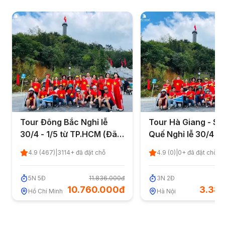
Tour Đông Bắc Nghỉ lễ
Tour Hà Giang - S
30/4 - 1/5 từ TP.HCM (Đã
Quế Nghỉ lễ 30/4 - 1
kết thúc)
Hà Nội (Đã kết thúc
4.9
(
467
)
|
3114
+ đã đặt chỗ
4.9
(
0
)
|
0
+ đã đặt chỗ
5
N
5
Đ
11.836.000đ
3
N
2
Đ
3
10.760.000đ
3.38
Hồ Chí Minh
Hà Nội