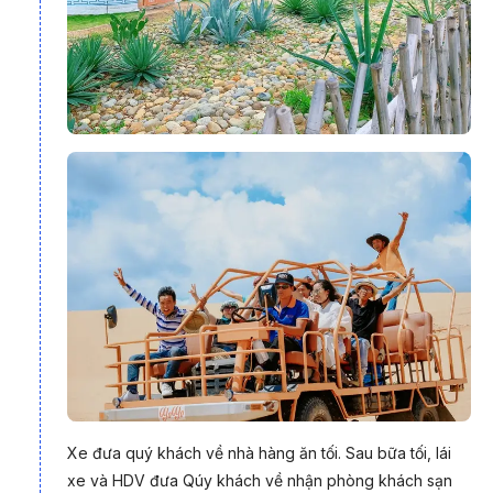
mãnh liệt và cũng có cảnh đẹp; như bản nhạc dịu êm khiến ai
ai cũng ngẩn ngơ khi đặt chân tới.
Khởi đầu với khu du lịch dã ngoại Tanyoli, nơi được mệnh
danh là vùng đất "300 ngày nắng". Tại đây, bạn sẽ được tận
hưởng không gian hoang sơ, phóng khoáng giữa thiên nhiên
bao la. Đừng bỏ lỡ cơ hội tham quan những điểm đến nổi tiếng
Xe đưa quý khách về nhà hàng ăn tối. Sau bữa tối, lái
như
Tháp Chăm Po Klong Garai, làng gốm Bàu Trúc,...
xe và HDV đưa Qúy khách về nhận phòng khách sạn