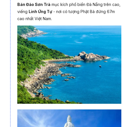
Bán Đảo Sơn Trà
mục kích phố biển Đà Nẵng trên cao,
viếng
Linh Ứng Tự
- nơi có tượng Phật Bà đứng 67m
cao nhất Việt Nam.
Tạm rời thành phố, hành trình tiếp nối tại
phố cổ Hội An
- một
không gian hoài niệm, nơi từng viên gạch, mái ngói đều thấm
đẫm thời gian. Bạn sẽ được lạc bước giữa những con phố rợp
bóng đèn lồng, chiêm ngưỡng vẻ đẹp của Chùa Cầu, khám
phá làng nghề truyền thống, và thưởng thức những món ăn
mang đậm hồn xứ Quảng như cao lầu, mì Quảng, bánh hoa