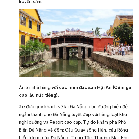
truyền cảm.
Hãy cùng PYS Travel đồng hành trong tour Đà Nẵng - Bà Nà
Hills - Hội An - Huế 3 ngày 2 đêm để tận hưởng một hành trình
trọn vẹn về cảnh sắc, văn hóa và cảm xúc - nơi mỗi điểm đến
là một dấu ấn đáng nhớ trên bản đồ trải nghiệm của bạn.
Ăn tối nhà hàng
với các món đặc sản Hội An (Cơm gà,
cao lầu nức tiếng).
Xe đưa quý khách về lại Đà Nẵng dọc đường biển để
ngắm thành phố Đà Nẵng tuyệt đẹp với hàng loạt khu
nghỉ dưỡng và Resort cao cấp. Tự do khám phá Phố
Biển Đà Nẵng về đêm: Cầu Quay sông Hàn, cầu Rồng
biểu tượng của Đà Nẵng, Trung Tâm Thương Mại, Khu