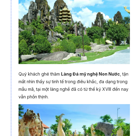
Tiếp tục chinh phục độ cao tại
Bà Nà Hills
, nơi được mệnh
danh là “đường lên tiên cảnh”. Cầu Vàng nổi tiếng vươn mình
giữa mây trời như một biểu tượng sống động của du lịch Việt
Nam, bên cạnh đó là Làng Pháp cổ kính, khu vui chơi Fantasy
Park sôi động, khí hậu trong lành mát mẻ và khung cảnh như
trời Âu sẽ mang lại cho bạn một ngày đầy ấn tượng.
Quý khách ghé thăm
Làng Đá mỹ nghệ Non Nước
, tận
mắt nhìn thấy sự tinh tế trong điêu khắc, đa dạng trong
mẫu mã, tại một làng nghề đã có từ thế kỷ XVIII đến nay
vẫn phồn thịnh.