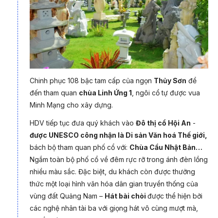
Cuối hành trình là
Huế
- nơi lưu giữ những tinh hoa của triều
đại phong kiến cuối cùng của Việt Nam. Ghé thăm Đại Nội,
chùa Thiên Mụ, các lăng tẩm của vua chúa Nguyễn hay thả
hồn theo điệu Ca Huế trên sông Hương buổi tối, du khách như
được sống chậm lại, cảm nhận sự tinh tế, lặng lẽ và trầm mặc
Chinh phục 108 bậc tam cấp của ngọn
Thủy Sơn
để
đặc trưng chỉ có ở mảnh đất cố đô.
đến tham quan
chùa Linh Ứng 1
, ngôi cổ tự được vua
Minh Mạng cho xây dựng.
HDV tiếp tục đưa quý khách vào
Đô thị cổ Hội An
-
được UNESCO công nhận là Di sản Văn hoá Thế giới,
bách bộ tham quan phố cổ với:
Chùa Cầu Nhật Bản…
Ngắm toàn bộ phố cổ về đêm rực rỡ trong ánh đèn lồng
nhiều màu sắc. Đặc biệt, du khách còn được thưởng
thức một loại hình văn hóa dân gian truyền thống của
vùng đất Quảng Nam –
Hát bài chòi
được thể hiện bởi
các nghệ nhân tài ba với giọng hát vô cùng mượt mà,