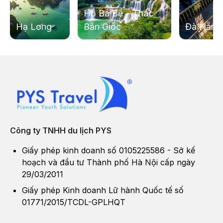
Ca Huế trên sông Hương – nghệ thuật truyền thống giữa
Hồ Ba Bể - Thác
khung cảnh thơ mộng của Huế (Ảnh: Sưu tầm)
Hạ Long
Bản Giốc
Đà Nẵng
Công ty TNHH du lịch PYS
Giấy phép kinh doanh số 0105225586 - Sở kế
hoạch và đầu tư Thành phố Hà Nội cấp ngày
29/03/2011
Giấy phép Kinh doanh Lữ hành Quốc tế số
01771/2015/TCDL-GPLHQT