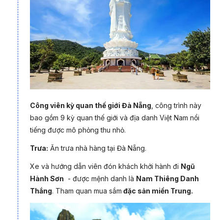
hồng trắng... Hội An không chỉ là nơi để chụp ảnh đẹp mà còn
là vùng đất dễ khiến người ta lặng lòng.
Công viên kỳ quan thế giới Đà Nẵng
,
công trình này
bao gồm 9 kỳ quan thế giới và địa danh Việt Nam nổi
tiếng được mô phỏng thu nhỏ.
Trưa:
Ăn trưa nhà hàng tại Đà Nẵng.
Xe và hướng dẫn viên đón khách khởi hành đi
Ngũ
Hành Sơn
- được mệnh danh là
Nam Thiêng Danh
Thắng
. Tham quan mua sắm
đặc sản miền Trung.