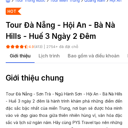
Tour Trong Nước
Tour Miền Trung
Quảng Nam
Hội An
T
HOT
Tour Đà Nẵng - Hội An - Bà Nà
Hills - Huế 3 Ngày 2 Đêm
(
413
) |
2754
+ đã đặt chỗ
4.9
Giới thiệu
Lịch trình
Bao gồm và điều khoản
Giới thiệu chung
Tour Đà Nẵng - Sơn Trà - Ngũ Hành Sơn - Hội An - Bà Nà Hills
- Huế 3 ngày 2 đêm là hành trình khám phá những điểm đến
đặc sắc bậc nhất của miền Trung, nơi bạn sẽ được hòa mình
vào vẻ đẹp giao thoa giữa thiên nhiên hùng vĩ, văn hóa đặc
sắc và lịch sử ngàn năm. Hãy cùng PYS Travel tạo nên những