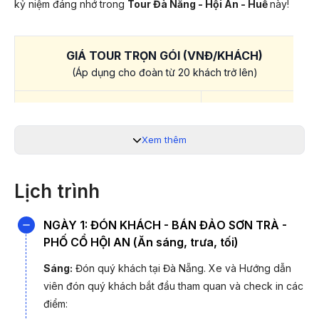
kỷ niệm đáng nhớ trong
Tour Đà Nẵng - Hội An - Huế
này!
GIÁ TOUR TRỌN GÓI (VNĐ/KHÁCH)
(Áp dụng cho đoàn từ 20 khách trở lên)
Lịch khởi hành:
Theo yêu cầu
2.680.000 VNĐ
Xem thêm
Quý khách liên hệ 19003440 để được hỗ trợ chi tiết nhất.
Lịch trình
Tại
Đà Nẵng
- thành phố đáng sống nhất Việt Nam, du khách
sẽ cảm nhận được nhịp sống trẻ trung, hiện đại xen lẫn nét
NGÀY 1: ĐÓN KHÁCH - BÁN ĐẢO SƠN TRÀ -
yên bình hiếm có. Từ bán đảo Sơn Trà xanh mát đến ngọn
PHỐ CỔ HỘI AN (Ăn sáng, trưa, tối)
Ngũ Hành Sơn linh thiêng, từ bãi biển Mỹ Khê quyến rũ đến
không gian ẩm thực phong phú, nơi đây luôn khiến du khách
Sáng:
Đón quý khách tại Đà Nẵng. Xe và Hướng dẫn
phải lòng từ lần đầu đặt chân tới.
viên đón quý khách bắt đầu tham quan và check in các
điểm: