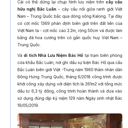
Cái có thể dừng lại chụp hình lưu niệm trên
cây cầu
hữu nghị Bắc Luân
– cây cầu nối giữa ranh giới Việt
Nam – Trung Quốc bắc qua dòng sông Kalong. Tại đây
có cột mốc 1369 phân định biên giới trên đất liền của
Việt Nam ta - cột mốc cao 2.2m, rộng 50cm và được làm
bằng đá hoa cương trên có gắn quốc huy Việt Nam –
Trung Quốc.
Và
di tích Nhà Lưu Niệm Bác Hồ
tại trạm biên phòng
cửa khẩu Bắc Luân, nơi ghi dấu sự kiện Bác Hồ qua cầu
Bắc Luân biên giới Việt -Trung năm 1960 thăm nhân dân
Đông Hưng là một thành phố được hình thành vào đời nhà
Đông Hưng Trung Quốc, tháng 6/2018 công trình được
Minh và được phát triển mạnh từ đời nhà Thanh, với trên 400
khởi công xây dựng với diện tích là 261m2 với tổng mức
năm lịch sử, thuộc địa phận Phòng Thành Cảng, Quảng Tây,
đầu tư 6,3 tỷ đồng, công trình hoàn thành và đưa vào
Trung Quốc. Vị trí địa lý thuận lợi, có vùng phía tây giáp với
sử dụng đúng dịp kỷ niệm 129 năm Ngày sinh nhật Bác
Việt Nam và cách TP Móng Cái 100m qua 1 con sông phân
19/05/2019.
cách giữa 2 quốc gia. Đông Hưng cũng là vùng sinh sống của
dân tộc Kinh Trung Quốc. Đây cũng là quê hương Hoa Kiều
nổi tiếng ở Quảng Tây, hiện tại Đông Hưng có 13 nghìn Hoa