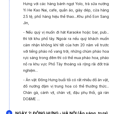
Hưng với các hàng bánh ngọt Yolo, trà sữa nướng
Yi He Kao Nai, cafe, quần áo, giày dép, cửa hàng
2.5 tệ, phố hàng hiệu thể thao....Khu phố Eon Sang
Jin,
- Nếu quý vị muốn đi hát Karaoke hoặc bar, pub...
thì tới khu phố tây. Ngoài ra nếu quý khách muốn
cảm nhận không khí tết của hơn 20 năm về trước
với tiếng pháo nổ vang trời, những chùm pháo hoa
rực sáng trong đêm thì có thể mua pháo hoa, pháo
nổ ra khu vực Phố Tây thoáng và rộng rãi đốt trải
nghiệm…
- Ăn vặt: Đông Hưng buổi tối có rất nhiều đồ ăn vặt,
đồ nướng đậm vị trung hoa có thể thưởng thức...
Chân gà, cánh vịt, chân vịt, đậu phụ thối, gà rán
DO&ME …
NGÀY 2: ĐÔNG HƯNG - HÀ NỘI (Ăn sáng, trưa)