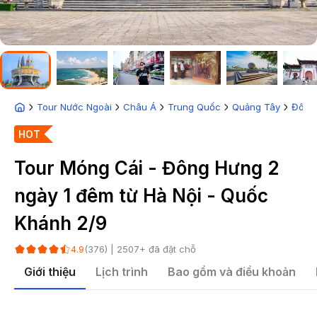
Tour Nước Ngoài
Châu Á
Trung Quốc
Quảng Tây
Đông
HOT
Tour Móng Cái - Đông Hưng 2
ngày 1 đêm từ Hà Nội - Quốc
Khánh 2/9
(
376
) |
2507
+ đã đặt chỗ
4.9
Giới thiệu
Lịch trình
Bao gồm và điều khoản