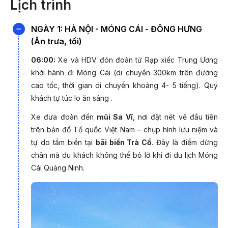
Đón Quốc Khánh 2/9, Tour Móng Cái - Mũi Sa Vĩ - Đông Hưng
Lịch trình
- Làng Chài Vạn Vĩ - Trúc Sơn cổ trấn 2 ngày 1 đêm từ Hà Nội
của PYS Travel sẽ đưa bạn khám phá vùng đất địa đầu Tổ
NGÀY 1: HÀ NỘI - MÓNG CÁI - ĐÔNG HƯNG
quốc với những trải nghiệm độc đáo, từ những điểm đến mang
(Ăn trưa, tối)
ý nghĩa lịch sử, giao thương sầm uất, đến vẻ đẹp bình dị của
06:00:
Xe và HDV đón đoàn từ Rạp xiếc Trung Ương
làng chài và không gian cổ kính. Một kỳ nghỉ lễ ý nghĩa và
khởi hành đi Móng Cái (di chuyển 300km trên đường
đáng nhớ đang chờ đón bạn!
cao tốc, thời gian di chuyển khoảng 4- 5 tiếng). Quý
Mũi Sa Vĩ Là mốc địa đầu của tổ quốc, nơi đặt nét vẽ đầu tiên
khách tự túc lo ăn sáng .
của đường bờ biển dài hơn 3000km thuộc lãnh thổ Việt Nam,
Xe đưa đoàn đến
mũi Sa Vĩ
, nơi đặt nét vẽ đầu tiên
mũi Sa Vĩ
mang ý nghĩa lịch sử lớn lao đối với dân tộc và đất
trên bản đồ Tổ quốc Việt Nam – chụp hình lưu niệm và
nước. Sở hữu những cảnh sắc thiên nhiên kỳ vĩ, nơi đây từ lâu
tự do tắm biển tại
bãi biển Trà Cổ
. Đây là điểm dừng
đã trở thành điểm du lịch mà du khách nào cũng muốn ghé
chân mà du khách không thể bỏ lỡ khi đi du lịch Móng
đến một lần.
Cái Quảng Ninh.