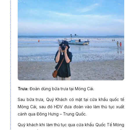
Từ mũi Sa Vĩ, bạn có thể ngắm nhìn toàn cảnh
biển Trà Cổ
mênh mông của tỉnh Quảng Ninh, đón ánh bình minh đầu tiên
của miền Bắc Việt Nam và chiêm ngưỡng những hàng dương
đang đưa trước gió. Tổng thể mũi Sa Vĩ chính là một bức tranh
Trưa:
Đoàn dùng bữa trưa tại Móng Cái.
thiên nhiên thiên nhiên, biển cả hữu tình có đôi phần bình yên
Sau bữa trưa, Quý Khách có mặt tại cửa khẩu quốc tế
làm lòng người thanh thản.
Móng Cái, sau đó HDV đưa đoàn vào làm thủ tục xuất
cảnh qua Đông Hưng – Trung Quốc.
Quý khách khi làm thủ tục qua cửa khẩu Quốc Tế Móng