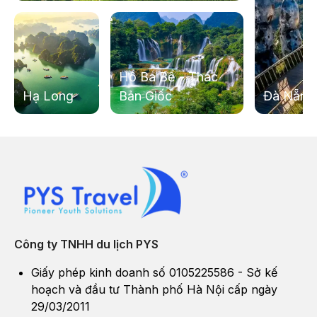
Hưng Trung Quốc!
11h30:
Ăn trưa tại nhà hàng.
Sau bữa trưa
HDV đưa quý khách đi bộ về
cửa khẩu
Hồ Ba Bể - Thác
Đông Hưng
, làm thủ tục nhập cảnh về Việt Nam.
Hạ Long
Bản Giốc
Đà Nẵng
Sau đó đoàn di chuyển về Hà Nội. Kết thúc chuyến đi!
Công ty TNHH du lịch PYS
Giấy phép kinh doanh số 0105225586 - Sở kế
hoạch và đầu tư Thành phố Hà Nội cấp ngày
29/03/2011