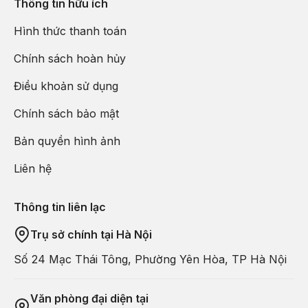
Thông tin hữu ích
Hình thức thanh toán
Chính sách hoàn hủy
Điều khoản sử dụng
Tối:
Quý khách có thể đăng ký tham gia option tự phí
Chính sách bảo mật
(chi tiết xem dưới mục option) hoặc tự do trải nghiệm
văn hóa ẩm thực đặc sắc và hòa mình với cuộc sống
Bản quyền hình ảnh
của người dân bản địa ở nơi đây.
Liên hệ
Đặc biệt khi quý khách đăng ký combo 60$ sẽ bao
gồm:
Cơ hội trải nghiệm trực thăng, du thuyền đêm
Thông tin liên lạc
ngắm Vịnh Tam Á, thưởng thức lẩu nồi hầm Đông Bắc,
Trụ sở chính tại Hà Nội
tham quan chợ đêm Quả Thơm.
Số 24 Mạc Thái Tông, Phường Yên Hòa, TP Hà Nội
Nghỉ đêm tại khách sạn quốc tế Kim Lập Tam Á hoặc
tương tự.
Văn phòng đại diện tại