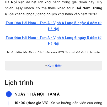
Hà Nội
hiện đã hết lịch khởi hành trong giai đoạn này. Tuy
nhiên, Quý khách có thể tham khảo tour
Hải Nam Trung
Quốc
khác tương tự đang có lịch khởi hành vào năm 2026:
Tour Đảo Hải Nam - Tam Á - Vịnh Á Long 5 ngày 4 đêm từ
Hà Nội
Tour Đảo Hải Nam - Tam Á - Vịnh Á Long 6 ngày 5 đêm từ
Hà Nội
Hoặc liên hệ đội ngũ tư vấn của PYS Travel để được tư vấn
tour tương đương phù hợp với nhu cầu của Quý khách.
Xem thêm
Hotline: 19003440
Cùng PYS Travel khám phá mùa thu Trung Quốc trên
Đảo Hải
Lịch trình
Nam - Tam Á - Đảo Phượng Hoàng - Thủy cung Atlantis.
Đây là hành trình lý tưởng dành cho du khách yêu thiên nhiên,
NGÀY 1: HÀ NỘI - TAM Á
văn hóa và nghỉ dưỡng. Tour khởi hành từ Hà Nội với chuyến
bay thẳng đến Hải Khẩu, tiết kiệm thời gian và mang đến trải
19h00 (theo giờ VN):
Xe và hướng dẫn viên của công