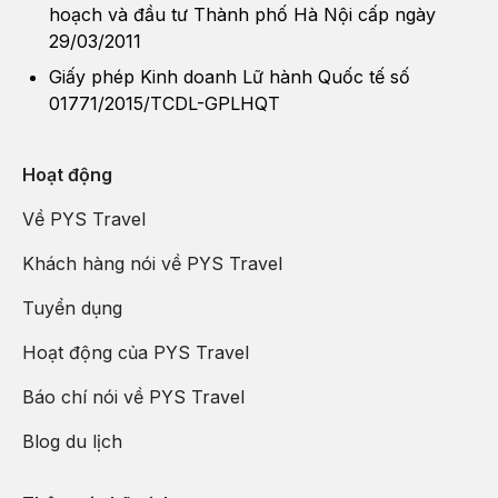
hoạch và đầu tư Thành phố Hà Nội cấp ngày
khách phải chấp nhận các phát sinh đó. Các thay
29/03/2011
đổi phải dựa trên tính khả thi và tình hình thực tế;
Nghỉ đêm tại khách sạn quốc tế Kim Lập Hải Hoa
Giấy phép Kinh doanh Lữ hành Quốc tế số
Quy định chung của khách sạn, nhận phòng từ
Đảo hoặc tương tự.
12h00 - 14h00, trả phòng trước 12h00;
01771/2015/TCDL-GPLHQT
Hoạt động
Về PYS Travel
Tại đây bạn còn có cơ hội trải nghiệm các tiết mục biểu
diễn nhào lộn dưới nước cùng động vật biển -“C show”
Khách hàng nói về PYS Travel
(option tự phí). Đây sẽ là nơi kết hợp hoàn hảo giữa thế
giới tự nhiên, nghệ thuật và giải trí, đưa bạn đến gần
Tuyển dụng
hơn với thế giới đại dương rộng lớn.
Hoạt động của PYS Travel
Báo chí nói về PYS Travel
Blog du lịch