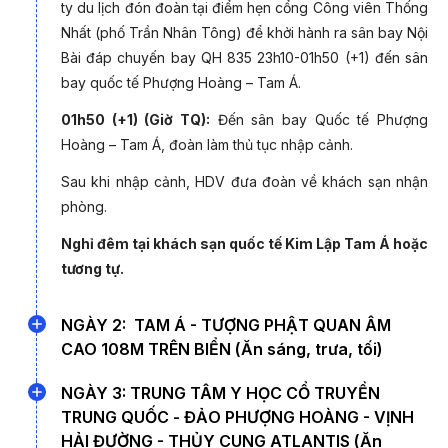
nghiệm đẳng cấp ngay từ những bước chân đầu tiên.
ty du lịch đón đoàn tại điểm hẹn cổng Công viên Thống
Nhất (phố Trần Nhân Tông) để khởi hành ra sân bay Nội
ĐIỂM NHẤN CHƯƠNG TRÌNH TOUR ĐẢO
Bài đáp chuyến bay QH 835 23h10-01h50 (+1) đến sân
HẢI NAM 5 NGÀY 4 ĐÊM TỪ HÀ NỘI
bay quốc tế Phượng Hoàng – Tam Á.
- Trải nghiệm chặng bay thẳng Hà Nội - Hải Khẩu hãng
01h50 (+1) (Giờ TQ):
Đến sân bay Quốc tế Phượng
hàng không GX Airline
Hoàng – Tam Á, đoàn làm thủ tục nhập cảnh.
- Tham quan và check in tại các địa điểm hot nhất tại Hải
Sau khi nhập cảnh, HDV đưa đoàn về khách sạn nhận
Nam như Đảo Phượng Hoàng, Tân Lang Cốc, Trung tâm
phòng.
văn hóa Nam Sơn, Phố cổ Kỵ Lâu,...
- Chiêm bái tượng Phật Bà Quan Âm ba mặt cao nhất Thế
Nghỉ đêm tại khách sạn quốc tế Kim Lập Tam Á hoặc
Giới
tương tự.
- Tắm biển tại Vịnh Á Long - bãi biển đẹp nhất Tam Á
- Mua sắm tại trung tâm thương mại miễn thuế Guan Lan
NGÀY 2: TAM Á - TƯỢNG PHẬT QUAN ÂM
Hu lớn nhất Châu Á.
CAO 108M TRÊN BIỂN (Ăn sáng, trưa, tối)
- Trải nghiệm tàu hỏa cao tốc ngắm nhìn đảo Hải Nam
Sáng:
Nghỉ ngơi tại khách sạn, HDV hẹn khách thời gian
- Tặng 01 bữa tiệc gà Hải Nam
NGÀY 3: TRUNG TÂM Y HỌC CỔ TRUYỀN
tập trung và bắt đầu hành trình.
- Tặng 01 đêm tại khách sạn Castle hotel Ocean Flower
TRUNG QUỐC - ĐẢO PHƯỢNG HOÀNG - VỊNH
Island 5 sao - một trong những khách sạn lớn nhất thế giới
HẢI ĐƯỜNG - THỦY CUNG ATLANTIS (Ăn
Trưa:
Quý khách dùng bữa tại nhà hàng.