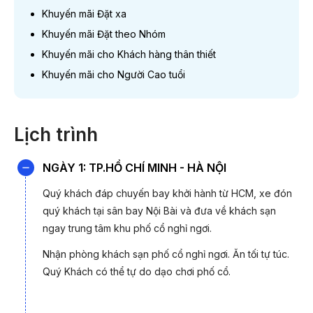
Khuyến mãi Đặt xa
ƯU ĐÃI MỪ
Khuyến mãi Đặt theo Nhóm
(thời gian
Khuyến mãi cho Khách hàng thân thiết
Khuyến mãi cho Người Cao tuổi
Khuyến mãi Đặt xa
Lịch trình
Khuyến mãi
NGÀY 1: TP.HỒ CHÍ MINH - HÀ NỘI
Đặt theo Nhóm
Quý khách đáp chuyến bay khởi hành từ HCM, xe đón
quý khách tại sân bay Nội Bài và đưa về khách sạn
Khuyến mãi cho
ngay trung tâm khu phố cổ nghỉ ngơi.
Khách hàng thân thiết
Nhận phòng khách sạn phố cổ nghỉ ngơi. Ăn tối tự túc.
Quý Khách có thể tự do dạo chơi phố cổ.
Khuyến mãi cho
Người Cao tuổi