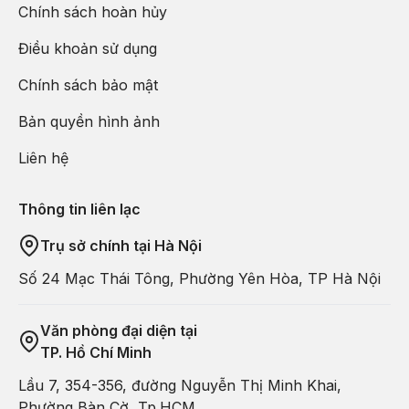
Chính sách hoàn hủy
Điều khoản sử dụng
Chính sách bảo mật
Ruộng lúa Bình Liêu trải dài dưới những thung lũng, ôm lấy
Bản quyền hình ảnh
sườn đồi quanh co.
Liên hệ
Không hùng vĩ ngút tầm mắt như những thửa ruộng bậc thang
ở Tây Bắc, ruộng lúa Bình Liêu trải dài dưới những thung lũng,
Thông tin liên lạc
ôm lấy sườn đồi quanh co hoặc xen đá, xen lau…
Trụ sở chính tại Hà Nội
Số 24 Mạc Thái Tông, Phường Yên Hòa, TP Hà Nội
Văn phòng đại diện tại
TP. Hồ Chí Minh
Lầu 7, 354-356, đường Nguyễn Thị Minh Khai,
Phường Bàn Cờ, Tp.HCM