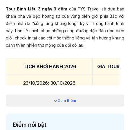
Tour Bình Liêu 3 ngày 3 đêm
của PYS Travel sẽ đưa bạn
khám phá vẻ đẹp hoang sơ của vùng biên giới phía Bắc với
điểm nhấn là “sống lưng khủng long” kỳ vĩ. Trong hành trình
này, bạn sẽ chinh phục những cung đường độc đáo dọc biên
giới, check-in tại các cột mốc thiêng liêng và tận hưởng khung
cảnh thiên nhiên thơ mộng của đồi cỏ lau.
LỊCH KHỞI HÀNH 2026
GIÁ TOUR TRỌ
23/10/2026; 30/10/2026
06/11/2026; 13/11/2026; 20/11/2026
Xem thêm
*Lưu ý:
Giá chỉ từ và phụ thuộc vào tình trạng vé máy bay.
Quý khách liên hệ 19003440 để được hỗ trợ chi tiết.
Điểm nổi bật