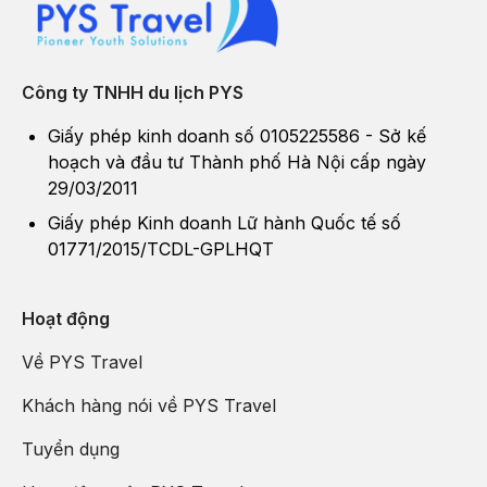
Công ty TNHH du lịch PYS
Giấy phép kinh doanh số 0105225586 - Sở kế
hoạch và đầu tư Thành phố Hà Nội cấp ngày
29/03/2011
Giấy phép Kinh doanh Lữ hành Quốc tế số
Đi thuyền vãn cảnh trên dòng Nho Quế
(Ảnh: PYS Travel)
01771/2015/TCDL-GPLHQT
Hoa tam giác mạch
là biểu tượng đặc trưng của Hà Giang,
nở rộ khắp các triền núi đá tai mèo vào khoảng tháng 10 - 12
Hoạt động
hàng năm. Đây là loài hoa nhỏ xinh có màu trắng hồng, rồi
Về PYS Travel
chuyển dần sang tím khi chín, tạo nên cảnh quan rực rỡ, lãng
mạn giữa cao nguyên đá khô cằn.
Khách hàng nói về PYS Travel
Tuyển dụng