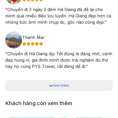
kỳ quan thiên nhiên vô cùng ấn tượng.
"
Chuyến đi 3 ngày 2 đêm Hà Giang đã để lại cho
Sông Nho Quế nhìn từ phía trên cao
mình quá nhiều điều lưu luyến. Hà Giang đẹp hơn cả
những bức ảnh mình chụp dc, góc nào cũng đẹp.
"
Thanh Mai
"
Chuyến đi Hà Giang dịp Tết đúng là đáng nhớ, cảnh
đẹp hùng vĩ, gia đình mình được trải nghiệm đủ thứ
hay ho cùng PYS Travel, rất đáng để đi.
"
Xem thêm
Khách hàng còn xem thêm