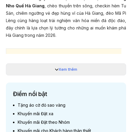
Nho Quế Hà Giang
, chèo thuyền trên sông, checkin hẻm Tu
Sản, chiêm ngưỡng vẻ đẹp hùng vĩ của Hà Giang, đèo Mã Pì
Lèng cùng hàng loạt trải nghiệm văn hóa miền đá độc đáo,
đây chính là lựa chọn lý tưởng cho những ai muốn khám phá
Hà Giang trong năm 2026.
LỊCH KHỞI HÀNH 2026 (Thứ 5 hàng 
Xem thêm
Tháng 08
13/08/2026; 20/08/2
27/08/2026; 28/08/20
Điểm nổi bật
Lễ 2/9
29/08/2026; 30/08/2
Tặng áo cờ đỏ sao vàng
Khuyến mãi Đặt xa
Tháng 09
10/09/2026; 17/09/2026; 2
Khuyến mãi Đặt theo Nhóm
Khuyến mãi cho Khách hàng thân thiết