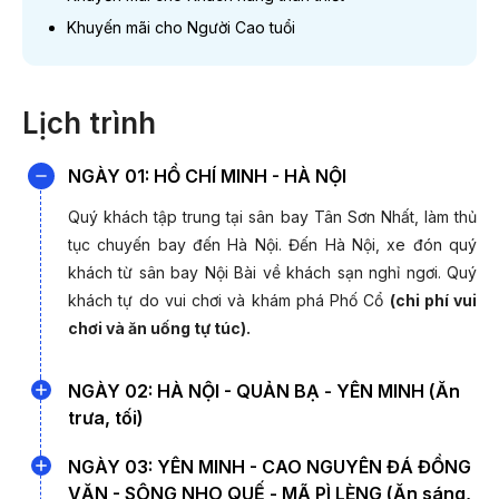
Tháng 10
01/10/2026; 08/10/2026; 15/10/2026; 22
Khuyến mãi cho Người Cao tuổi
Tháng 11
05/11/2026; 12/11/2026; 19/11/20
Lịch trình
Tháng 12
03/12/2026; 10/12/2026; 17
NGÀY 01: HỒ CHÍ MINH - HÀ NỘI
Giá và Lịch khởi hành được cập nhật ngày 06/08/2026
Quý khách tập trung tại sân bay Tân Sơn Nhất, làm thủ
tục chuyến bay đến Hà Nội. Đến Hà Nội, xe đón quý
*Lưu ý:
Giá chỉ từ và phụ thuộc vào tình trạng vé máy
khách từ sân bay Nội Bài về khách sạn nghỉ ngơi. Quý
bay. Quý khách liên hệ 19003440 để được hỗ trợ chi tiết.
khách tự do vui chơi và khám phá Phố Cổ
(chi phí vui
chơi và ăn uống tự túc).
ƯU ĐÃI M
NGÀY 02: HÀ NỘI - QUẢN BẠ - YÊN MINH (Ăn
(thời gian đặt
trưa, tối)
Sáng:
Xe và Hướng dẫn viên đón Quý khách tại điểm
NGÀY 03: YÊN MINH - CAO NGUYÊN ĐÁ ĐỒNG
Khuyến mãi Đặt xa
hẹn. Xe khởi hành đi Hà Giang - vùng đất có chè san,
VĂN - SÔNG NHO QUẾ - MÃ PÌ LÈNG (Ăn sáng,