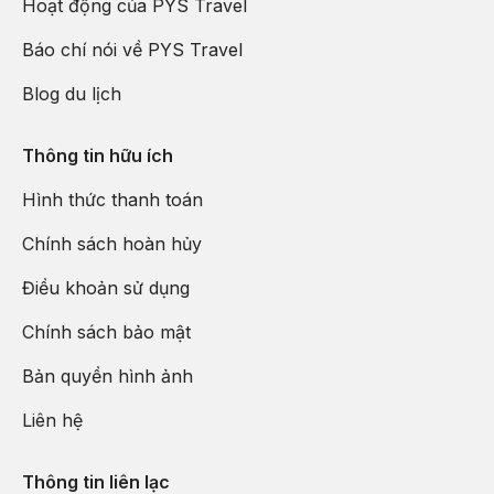
Hoạt động của PYS Travel
Báo chí nói về PYS Travel
Blog du lịch
Thông tin hữu ích
Hình thức thanh toán
Chính sách hoàn hủy
Tháng 10-12 là mùa hoa tam giác mạch nở rộ nơi cao nguyên
Điều khoản sử dụng
đá Hà Giang (Ảnh: PYS Travel)
Chính sách bảo mật
Hoa tam giác mạch
không chỉ mang vẻ đẹp làm say lòng du
khách mà còn là nguồn lương thực quý giá của người dân tộc
Bản quyền hình ảnh
thiểu số nơi đây. Mùa hoa tam giác mạch đã trở thành thời điểm
lý tưởng để các tín đồ yêu thiên nhiên và đam mê du lịch đến
Liên hệ
khám phá vùng đất Hà Giang.
Thông tin liên lạc