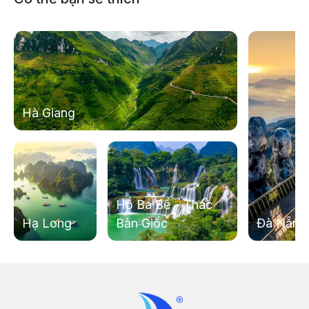
chuyển nhiều điểm tham quan. Du khách dễ say xe
nên ăn sáng vừa phải, chủ động chuẩn bị thuốc
chống say và hạn chế sử dụng điện thoại trên các
đoạn đường đèo.
Hoạt động đi thuyền trên sông Nho Quế phụ thuộc
vào điều kiện thời tiết, mực nước và thông báo của
Hà Giang
cơ quan quản lý địa phương. Trong trường hợp lịch
trình phải thay đổi, hướng dẫn viên sẽ thông báo và
hỗ trợ phương án phù hợp.
Hồ Ba Bể - Thác
Hạ Long
Bản Giốc
Đà Nẵng