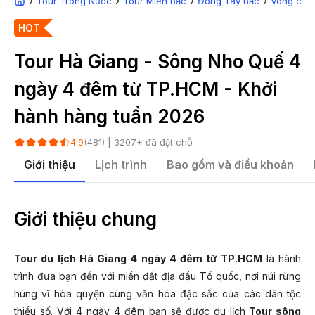
Tour Trong Nước
Tour Miền Bắc
Đông Tây Bắc
Vòng cun
HOT
Tour Hà Giang - Sông Nho Quế 4
ngày 4 đêm từ TP.HCM - Khởi
hành hàng tuần 2026
(
481
) |
3207
+ đã đặt chỗ
4.9
Giới thiệu
Lịch trình
Bao gồm và điều khoản
Giới thiệu chung
Tour du lịch Hà Giang 4 ngày 4 đêm từ TP.HCM
là hành
trình đưa bạn đến với miền đất địa đầu Tổ quốc, nơi núi rừng
hùng vĩ hòa quyện cùng văn hóa đặc sắc của các dân tộc
thiểu số. Với 4 ngày 4 đêm bạn sẽ được du lịch
Tour sông