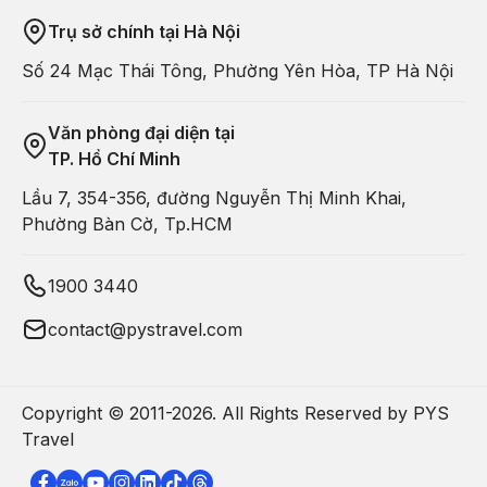
Trụ sở chính tại Hà Nội
Số 24 Mạc Thái Tông, Phường Yên Hòa, TP Hà Nội
Văn phòng đại diện tại
TP. Hồ Chí Minh
Lầu 7, 354-356, đường Nguyễn Thị Minh Khai,
Phường Bàn Cờ, Tp.HCM
1900 3440
Vẻ đẹp hoa tam giác mạch Hà Giang (PYS Travel)
contact@pystravel.com
Với PYS Travel, một chuyến đi tới
Hà Giang mùa hoa tam
giác mạch
không chỉ là hành trình ngắm hoa mà còn là trải
nghiệm cảm xúc - nơi bạn được hòa mình giữa thiên nhiên
Copyright © 2011-
2026
. All Rights Reserved by PYS
hùng vĩ, khám phá bản sắc văn hoá các dân tộc, và lưu giữ
Travel
những khoảnh khắc bình yên khó quên.