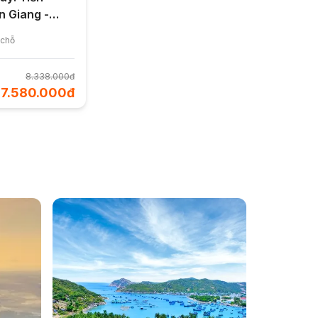
n Giang -
3 đêm từ Hà
 chỗ
ch 2026
8.338.000đ
7.580.000đ