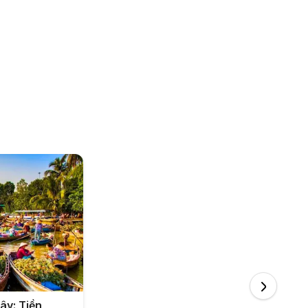
ây: Tiền