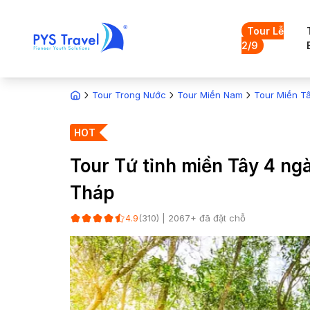
Tour Lễ
2/9
Tour Trong Nước
Tour Miền Nam
Tour Miền T
HOT
Tour Tứ tỉnh miền Tây 4 ngà
Tháp
(
310
) |
2067
+ đã đặt chỗ
4.9