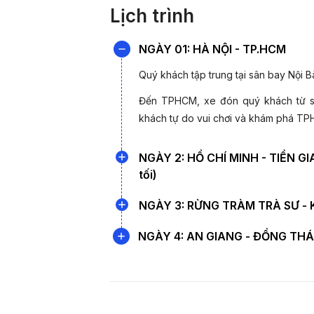
Tháng 08
13
Lịch trình
2
NGÀY 01: HÀ NỘI - TP.HCM
Lễ 2/9
2
Quý khách tập trung tại sân bay Nội B
03
Đến TPHCM, xe đón quý khách từ sâ
khách tự do vui chơi và khám phá 
10
Tháng 09
17
NGÀY 2: HỒ CHÍ MINH - TIỀN GI
2
tối)
05/11/2
Sáng:
Xe và HDV đón quý khách tại 
NGÀY 3: RỪNG TRÀM TRÀ SƯ - KD
Tháng 10
19/11/2
sông nước, trên đường quý khách dù
Sáng:
Quý khách dùng bữa sáng tại 
NGÀY 4: AN GIANG - ĐỒNG THÁP 
tham quan
Thiền Viện Trúc Lâm C
Sư,
với hệ sinh thái rừng tràm ngập 
thiền viện có kiến trúc độc đáo được 
05/11/2
Sáng:
Quý khách dùng bữa sáng tại 
Tháng 11
19/11/2
Bà Chúa Xứ Núi Sam
- là một trong 
của dân tộc nơi hành hương bậc nhất c