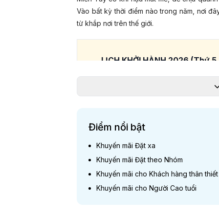
Vào bất kỳ thời điểm nào trong năm, nơi đâ
từ khắp nơi trên thế giới.
LỊCH KHỞI HÀNH 2026 (Thứ 5 
Tháng 06
2
02
Điểm nổi bật
09
Khuyến mãi Đặt xa
Tháng 07
16
Khuyến mãi Đặt theo Nhóm
23
Khuyến mãi cho Khách hàng thân thiết
3
Khuyến mãi cho Người Cao tuổi
06