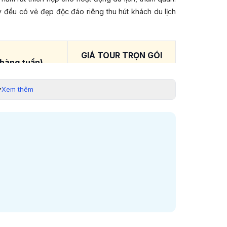
y đều có vẻ đẹp độc đáo riêng thu hút khách du lịch
GIÁ TOUR TRỌN GÓI
hàng tuần)
(VNĐ/KHÁCH)
Xem thêm
5/06/2026
7.030.000 VNĐ
/07/2026;
/07/2026;
/07/2026;
7.030.000 VNĐ
/07/2026;
0/07/2026
/08/2026;