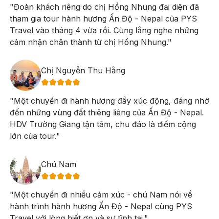
cách ăn mặc. Ngay cả khi trời nắng nóng, hãy cố
với những bức tường hồng cao, nằm xếp tầng được xây
"
Đoàn khách riêng do chị Hồng Nhung đại diện đã
hành, 100% giá tour trong vòng 6 ngày trước khi
còn gọi là đền Shila Devi, một phần kiến trúc của pháo
gắng che chắn cơ thể, mặc quần áo lịch sự,
từ đá sa thạch màu hồng và đỏ với rất nhiều cửa sổ.
khởi hành.
tham gia tour hành hương Ấn Độ - Nepal của PYS
thoải mái. Trừ khi bạn muốn tất cả hướng mắt nhìn
đài, nổi tiếng bởi sự linh thiêng.
Hawa Mahal thực sự là một điểm đến không thể bỏ qua
Travel vào tháng 4 vừa rồi. Cùng lắng nghe những
Chương trình có các điểm mua sắm: đá cẩm thạch
như người nổi tiếng.
khi đến thành phố hồng Jaipur.
cảm nhận chân thành từ chị Hồng Nhung.
Jaipur là một trung tâm lớn cho nghệ thuật và thủ công.
và đồ mỹ nghệ, trang sức, đồ dệt may, thủ công mỹ
"
Nếumuốn mua đồ ở đây, bạn nên mặc cả trước khi
nghệ Kashmir nếu quý khách không vào sẽ phụ thu
Nó có nhiều cửa hàng truyền thống bán đồ cổ, đồ trang
quyết định mua bởi người bán sẽ đòi giá cao gấp rất
20$/điểm/khách.
sức, thủ công mỹ nghệ, đá quý, bangles, gốm, thảm,
nhiều lần giá gốc. Nếu biết cách bạn sẽ có cơ hội
Chị Nguyễn Thu Hằng
Do tính chất là đoàn ghép khách lẻ, du lịch PYS
mua hàng với giá chỉ khoảng 60 80% mức giá ban
dệt may, da và các sản phẩm kim loại. Jaipur là một
Travel sẽ có trách nhiệm nhận khách cho đủ đoàn
đầu, mặc dù không gây ra lỗi gì, nhưng bạn vẫn
trong những nhà sản xuất thảm đan tay lớn nhất Ấn Độ.
(15 khách người lớn trở lên) thì đoàn sẽ khởi hành
nên là người trả giá nhé.
"
Một chuyến đi hành hương đầy xúc động, đáng nhớ
Sau chuyến tham quan, chúng ta ghé thăm một cửa
đúng lịch trình. Nếu số lượng đoàn dưới 15 khách,
Đoàn khách phía ngoài cổng đền Taj Mahal
đến những vùng đất thiêng liêng của Ấn Độ - Nepal.
Cácđịa điểm tham quan luôn mở cửa chào đón
hàng dệt may và nơi từng diễn ra một cuộc biểu tình về
Cổng pháo đài Amber - công trình kiến trúc đồ sộ và tráng lệ
cty sẽ có trách nhiệm thông báo cho khách trước
khách du lịch nhưng có một số khu vực như: bên
HDV Trường Giang tận tâm, chu đáo là điểm cộng
in ấn Block.
:
Pháo đài Agra là pháo đài lớn bằng đá sa thạch đỏ từ
ngày khởi hành 4 ngày và sẽ thỏa thuận lại ngày
tại thành phố Jaipur
trong các lăng mộ, đền hoa sen,... nhất định nghiêm
lớn của tour.
"
khởi hành mới, hoặc hoàn trả lại toàn bộ số tiền
thế kỷ 16, nằm cách Taj Mahal khoảng 2,5 km về phía
cấm việc chụp ảnh, điều này thể hiện phần nào sự
Buổi trưa:
Sau bữa trưa, khởi hành đi Delhi.
khách đã đăng ký trước đó.
tây bắc. Quần thể pháo đài rộng lớn này còn được biết
tôn trọng của người dân Ấn Độ với người mà họ tôn
Đối với khách hàng từ 70 tuổi đến 85 tuổi, gia đình
Sau đó, quý khách dùng bữa tối tại nhà hàng,
sùng, thờ cúng.
ra sân
Chú Nam
đến với tên gọi Pháo đài Đỏ ở Agra và do các hoàng đế
và quý khách phải cam kết đảm bảo tình trạng sức
bay đáp chuyến bay
VN 976 23:35
về Việt Nam.
Mughal xây dựng khi Agra còn là thành phố thủ đô.
Khivào Taj Mahal, bạn không nên mang theo túi
khỏe với cty chúng tôi trước khi tham gia tour. Nếu
xách vì phải qua máy quét và đồ trong túi mình sẽ bị
Đằng sau những bức tường này là các cung điện
có bất cứ sự cố nào xảy ra trên tour, cty PYS Travel
"
Một chuyến đi nhiều cảm xúc - chú Nam nói về
Hawa Mahal - Cung điện gió tại Jaipur
đổ ra để kiểm tra, dễ rơi rớt đồ và tốn mất thời gian.
(Jahāngīr, Khās Mahal, Shish Mahal), sảnh đường và
sẽ không chịu trách nhiệm dưới mọi tình huống.
hành trình hành hương Ấn Độ - Nepal cùng PYS
Các vật dụng cá nhân hay dụng cụ như cây hỗ trợ
nhà thờ Hồi giáo Ngọc trai. Một vài công trình trong số
Travel với lòng biết ơn và sự tĩnh tại.
Trường hợp quý khách không được xuất cảnh hay
"
cho máy quay, chụp ảnh cũng không được phép