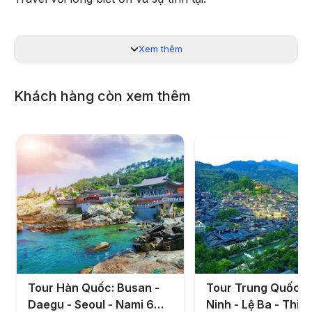
này được lát toàn bộ bằng đá cẩm thạch tinh khiết và
nhập cảnh lý do cá nhân. PYS Travel sẽ không chịu
mang vào.
pietra dura.
trách nhiệm và sẽ không hoàn trả tiền tour.
TạiẤn Độ không phổ biến việc chuyển khoản hay
Quý khách không được tách đoàn trong suốt
thẻ tín dụng nên tiền mặt là cần thiết khi du lịch Ấn
Xem thêm
chuyến tham quan.
Độ. Bạn nên chuẩn bị nhiều tờ tiền lẻ như 10 rupee,
20 rupee,... để tiện cho việc khám phá ẩm
Quý khách mang THẺ XANH (PERMANENT
thực đường phố Ấn Độ hay đi lại trong thành phố.
Khách hàng còn xem thêm
RESIDENT), ALIEN’S PASSPORT, TRAVEL
DOCUMENTv… khi đăng ký tour không trình báo,
Điềunày có thể khiến bạn bất ngờ và tin rằng ở Ấn
khi không xuất cảnh được, công ty PYS Travel
Độ có cả một nền "văn hoá" đưa tiền tip. Tuy nhiên,
hoàn toàn không chịu trách nhiệm và không hoàn
trước đây người Ấn Độ không có thói quen này, cho
trả tiền tour.
đến khi những du khách nước ngoài đặt chân đến.
Điều này thể hiện sự hài lòng của bạn đối với dịch
Quý khách dưới 18 tuổi phải có Bố Mẹ hoặc người
vụ tại đây ví dụ như phục vụ bàn, vận chuyển hành
nhà trên 18 tuổi đi cùng. Trường hợp đi với người
Cung điện Thành phố
:
một tập hợp cung điện hùng vĩ
lý, ...
nhà phải nộp kèm giấy ủy quyền được chính quyền
được xây dựng giữa thế kỷ XIX trên một ngọn đồi cao.
địa phương xác nhận (do Bố Mẹ ủy quyền dắt đi
Nếubắt gặp những đứa trẻ lang thang kiếm sống
Từ trên các tháp, ban công hay sân thượng, du khách
tour).
trên đường phố, đừng cho chúng tiền bởi ngay sau
đấy thôi sẽ có hàng chục đứa trẻ kéo đến xin bạn
có thể nhìn toàn cảnh Jaipur.
tiền và bạn sẽ mắc kẹt đến khi cháy túi. Thay vào
Mubarak Mahal
:
tên gọi này có nghĩa là "Cung điện
đó bạn có thể chuẩn bị một chút bánh kẹo để cho
Checkin Cổng Ấn Độ - India Gate tại thủ đô New Delhi
Tour Hàn Quốc: Busan -
Tour Trung Quốc:
các bạn nhỏ.
Kiết tường", như một lời gợi ý về vẻ đẹp thần thánh toát
Daegu - Seoul - Nami 6
Ninh - Lệ Ba - Thiê
lên từ công trình. Bảo tàng đặt bên trong là nơi trưng