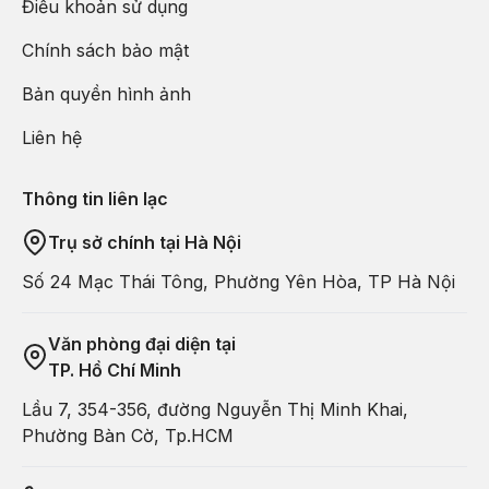
Điều khoản sử dụng
Diwan-I-Khas
Chính sách bảo mật
Ngoài ra, Quý khách ghé thăm
đài thiên văn Jantar
Mantar cổ đại:
Đây là tập hợp của 19 công cụ thiên
Bản quyền hình ảnh
văn được xây dựng bởi vua Maharaja Jai Singh II từ năm
Liên hệ
1727 và 1734, tới đây du khách sẽ được tìm hiểu
phương thức các nhà khoa học thế kỷ 18 ở Jaipur dự
Thông tin liên lạc
đoán thời điểm xuất hiện nhật thực chỉ với công trình nề
kỹ lưỡng. Mười hai tòa nhà hình tam giác nhỏ trong sân
Trụ sở chính tại Hà Nội
tượng trưng cho mười hai chòm sao. Các góc và hướng
Số 24 Mạc Thái Tông, Phường Yên Hòa, TP Hà Nội
của mỗi chòm sao nằm trong các chòm sao tương ứng.
Chúng rất khoa học và đã được sử dụng để nghiên cứu
chiêm tinh.
Văn phòng đại diện tại
TP. Hồ Chí Minh
Các đồ trang sức họ tạo ra bao gồm các đồ trang sức
và đá quý cho các tác phẩm đầy màu sắc tuyệt đẹp
Lầu 7, 354-356, đường Nguyễn Thị Minh Khai,
được hoàn thiện cẩn thận ở mặt sau như mặt trước.
Phường Bàn Cờ, Tp.HCM
Jaipur đã xây dựng dựa trên truyền thống phong phú
này, với các doanh nhân ngày nay, thành phố này trở