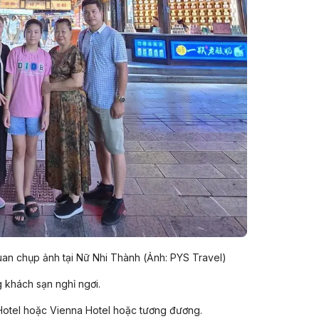
là vùng đất giàu truyền thống văn hóa và lịch sử. Với
h tế trọng điểm và đóng vai trò quan trọng trong các
càng khẳng định vai trò là trung tâm kinh tế - văn hóa
an chụp ảnh tại Nữ Nhi Thành (Ảnh: PYS Travel)
khách sạn nghỉ ngơi.
Hotel hoặc Vienna Hotel hoặc tương đương.