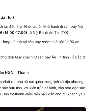
- Giảm ngay
500.000VNĐ/khách
ưa, tối)
cho nhóm từ 4
tại điểm hẹn Nhà hát lớn khởi hành đi sân bay Nội
khách trở lên
6 (14:00-17:00)
từ Nội Bài đi Ân Thi (TQ).
- Giảm ngay
i lòng có mặt tại sân bay chậm nhất lúc 11h00.Ăn
500.000VNĐ/khách
- Giảm ngay
o
ơng đón Quý khách từ sân bay Ân Thi tỉnh Hồ Bắc di
600.000VNĐ/khách
hiết
cho nhóm Khách
hàng cũ từ 4 khách
hăm
Nữ Nhi Thành
trở lên
uy nhất do phụ nữ cai quản trong lịch sử địa phương,
 sắc hữu tình, với kiến trúc cổ kính, văn hóa đặc sắc
- Giảm ngay
i Tình trở thành điểm đến hấp dẫn cho du khách yêu
500.000VNĐ cho
khách từ 50 tuổi trở
lên