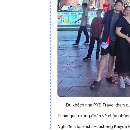
bật với cảnh sắc thiên nhiên hùng vĩ mà còn 
vị trí chiến lược nằm giữa các khu vực kin
chiến lược phát triển quốc gia, Ân Thi ngày 
của khu vực miền Tây Hồ Bắc.
Du khách nhà PYS Travel tham qu
Tham quan xong đoàn về nhận phòng 
Nghỉ đêm tại Enshi Huasheng Kaiyue 