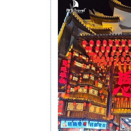
Khuyến mãi ch
Người Cao tuổi
*Không áp dụng đồng thời
ĐIỂM NỔI BẬT TOUR ÂN THI 
GIA GIỚI DỊP LỄ 2/9:
- Bay thẳng Hà Nội - Ân Thi
- Một tour khám phá hai tỉnh Hồ Bắc và
- Thư giãn tại Ân Thi, nơi mang lại vẻ đ
- Đạo Kính tại Thất Tinh Sơn
- Khám phá vẻ đẹp lung linh như phong
Nằm ở vùng núi phía tây nam tỉnh Hồ Bắc, C