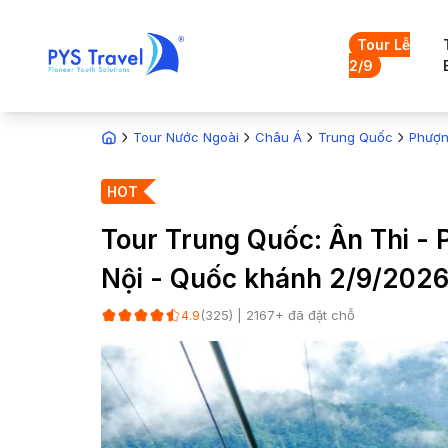
Tour Lễ
2/9
Tour Nước Ngoài
Châu Á
Trung Quốc
Phượn
HOT
Tour Trung Quốc: Ân Thi - 
Nội - Quốc khánh 2/9/202
(
325
) |
2167
+ đã đặt chỗ
4.9