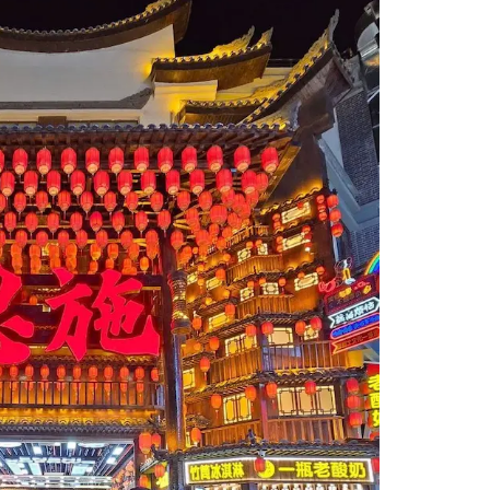
o
- Giảm ngay
2.500.000VNĐ/nhó
m cho nhóm từ 4
khách từ 50 tuổi trở
lên
 các chương trình Khuyến mãi khác.
- PHƯỢNG HOÀNG CỔ TRẤN - TRƯƠNG
 Hồ Nam
ẹp thanh bình, lãng mạn. Miễn phí vé thăm quan Sạn
 hoa của Phượng Hoàng Cổ Trấn
hâu tự trị dân tộc Thổ Gia Miêu
Ân Thi
không chỉ nổi