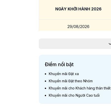
NGÀY KHỞI HÀNH 2026
29/08/2026
Giá và Lịch khởi hành
*Lưu ý:
Giá chỉ từ và phụ thuộc vào tình t
Điểm nổi bật
ƯU ĐÃI MỪNG Đ
Khuyến mãi Đặt xa
(thời gian áp dụn
Khuyến mãi Đặt theo Nhóm
Khuyến mãi cho Khách hàng thân thiết
Khuyến mãi cho Người Cao tuổi
Khuyến mãi Đặt 