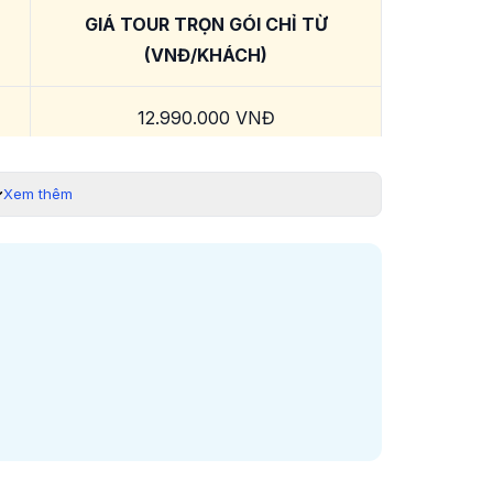
GIÁ TOUR TRỌN GÓI CHỈ TỪ
(VNĐ/KHÁCH)
12.990.000 VNĐ
 được cập nhật ngày 20/07/2026
Xem thêm
rạng vé máy bay. Quý khách liên hệ 19003440 để được
hỗ trợ.
ẠI LỄ QUỐC KHÁNH 2/9
g từ 15/06 đến 02/09/2026)
- Đặt tour trước 60
xa
ngày: Giảm ngay
500.000VNĐ