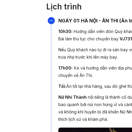
Lịch trình
Khuyến mãi
NGÀY 01: HÀ NỘI - ÂN THI (Ăn tr
Đặt theo Nhóm
10h30:
Hướng dẫn viên đón Quý khách 
Bài làm thủ tục cho chuyến bay
VJ731
Nếu Quý khách nào tự đi ra sân bay vu
trưa nhẹ trước khi lên máy bay.
Khuyến mãi ch
17h00:
Xe và hướng dẫn viên địa phư
Khách hàng thân t
chuyển về Ân Thi.
Tối:
Ăn tối tại nhà hàng, sau đó ghé t
Nữ Nhi Thành
nổi tiếng là thành cổ d
bao quanh bởi núi non hùng vĩ và cảnh
và không khí huyền bí đã khiến Nữ Nh
thích lịch sử và khám phá.