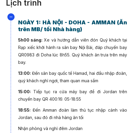
Lịch trình
GIÁ CHỈ TỪ (VNĐ/KHÁCH)
NGÀY 1: HÀ NỘI - DOHA - AMMAN (Ăn
Ngày khởi hành
Giá tour người lớn
trên MB/ tối Nhà hàng)
5h00 sáng:
Xe và hướng dẫn viên đón Quý khách tại
Rạp xiếc khởi hành ra sân bay Nội Bài, đáp chuyến bay
68.900.000
05/03/2024
QR0983 đi Doha lúc 8h55. Quý khách ăn trưa trên máy
bay.
13:00:
Đến sân bay quốc tế Hamad, hai đầu nhập đoàn,
28/12/2023
78.900.000
quý khách nghỉ ngơi, tham quan mua sắm
(Tết dương lịch)
15:00:
Tiếp tục ra cửa máy bay để đi Jordan trên
chuyến bay QR 400:16: 05-18:55
*Lưu ý:
Giá chỉ từ và phụ thuộc vào tình trạng vé
18:55:
Đến Amman đoàn làm thủ tục nhập cảnh vào
máy bay.
Jordan, sau đó đi nhà hàng ăn tối
Quý khách liên hệ hotline (HN)0247307 5060 |
Nhận phòng và nghỉ đêm Jordan
(HCM)0287307 5060 để được hỗ trợ chi tiết