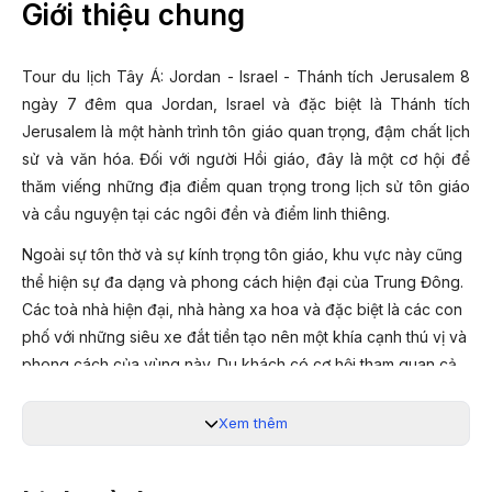
Giới thiệu chung
Tour du lịch Tây Á: Jordan - Israel - Thánh tích Jerusalem 8
ngày 7 đêm qua Jordan, Israel và đặc biệt là Thánh tích
Jerusalem là một hành trình tôn giáo quan trọng, đậm chất lịch
sử và văn hóa. Đối với người Hồi giáo, đây là một cơ hội để
thăm viếng những địa điểm quan trọng trong lịch sử tôn giáo
và cầu nguyện tại các ngôi đền và điểm linh thiêng.
Ngoài sự tôn thờ và sự kính trọng tôn giáo, khu vực này cũng
thể hiện sự đa dạng và phong cách hiện đại của Trung Đông.
Các toà nhà hiện đại, nhà hàng xa hoa và đặc biệt là các con
phố với những siêu xe đắt tiền tạo nên một khía cạnh thú vị và
phong cách của vùng này. Du khách có cơ hội tham quan cả
hai mặt của Tây Á - văn hóa tôn giáo truyền thống và sự phát
triển hiện đại - tạo nên một trải nghiệm du lịch đa chiều và đầy
Xem thêm
sắc màu.