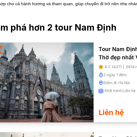
hợp cho cả hành hương và tham quan, giúp chuyến đi trở nên nhẹ nhà
m phá hơn
2
tour
Nam Định
Tour Nam Địn
Thờ đẹp nhất 
4.7
(
437
) |
2914
+
2
ngày
1
đêm
Điểm đi:
Hà Nội
Khởi hành:
Liên hệ
Liên hệ