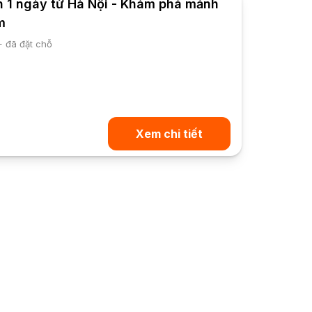
 1 ngày từ Hà Nội - Khám phá mảnh
m
+ đã đặt chỗ
Xem chi tiết