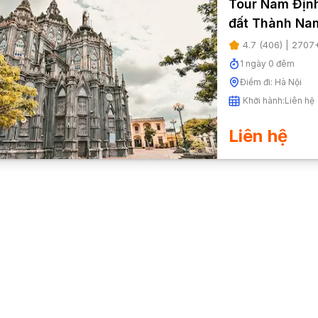
Tour Nam Định
đất Thành Na
4.7
(
406
) |
2707
1
ngày
0
đêm
Điểm đi:
Hà Nội
Khởi hành:
Liên hệ
Liên hệ