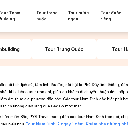
Tour Team
Tour trong
Tour nước
Tour đoàn
Building
nước
ngoài
riêng
building
Tour Trung Quốc
Tour H
ng di tích lịch sử, tâm linh lâu đời, nổi bật là Phủ Dầy linh thiêng, 
t khi đi theo tour trọn gói, giúp du khách di chuyển thuận tiện, sắp 
hiệm ẩm thực địa phương đặc sắc. Các tour Nam Định đặc biệt phù hợp
êu thích không gian làng quê Bắc Bộ mộc mạc.
n hóa miền Bắc, PYS Travel mang đến các tour Nam Định trọn gói, chi 
Tour Nam Định 2 ngày 1 đêm: Khám phá những nhà
tiêu biểu như