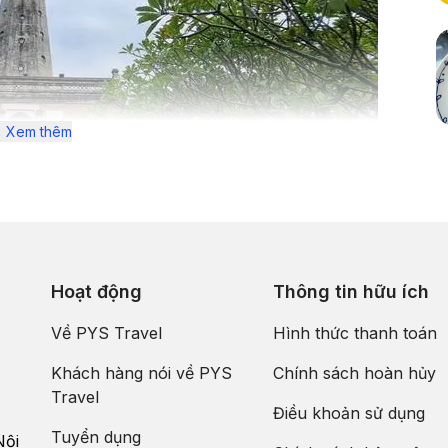
Xem thêm
Hoạt động
Thông tin hữu ích
ác tỉnh thành lân cận như Hà Nội, Ninh Bình, Thái Bình, và Hà
ơng tiện như xe khách, tàu hỏa hoặc ô tô cá nhân. Với hệ
Về PYS Travel
Hình thức thanh toán
ến với Nam Định chưa bao giờ dễ dàng đến thế.
Khách hàng nói về PYS
Chính sách hoàn hủy
 lỡ trong Tour Nam Định
Travel
Điều khoản sử dụng
, tôn giáo mà còn có những cảnh quan thiên nhiên tuyệt đẹp và
Tuyển dụng
Nội