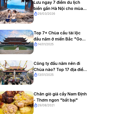
Lưu ngay 7 điểm du lịch
biển gần Hà Nội cho mùa
29/03/2026
hè vui hết nấc
Top 7+ Chùa cầu tài lộc
đầu năm ở miền Bắc "Gom
14/01/2025
Tài Lộc - Cầu Bình An"
Công ty đầu năm nên đi
Chùa nào? Top 17 địa điểm
13/01/2025
lễ chùa nổi tiếng khắp 3
miền
Chân giò giả cầy Nam Định
- Thơm ngon "bất bại"
29/08/2021