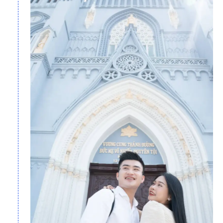
Nhà thờ đổ Hải Lý (Ảnh Quang Minh)
Những điểm nổi bật trong Tour Nam Định khám phá
xứ sở của những nhà Thờ đẹp nhất Việt Nam:
- Ghé thăm
Bảo Tàng Đồng Quê
– Nơi lưu trú gần 20.000 tài
liệu, hiện vật, tác phẩm nghệ thuật, tôn giáo…
- Tham quan những nhà thờ cổ kính với lối kiến trúc độc đáo:
Nhà thờ cổ Xương Điền
,
nhà thờ Hưng Nghĩa.
- Lạc bước giữa trời Tây với
Vương cung Thánh đường Phú
Nhai
cùng phong cách kiến trúc Gothic đậm dấu ấn Tây Ban