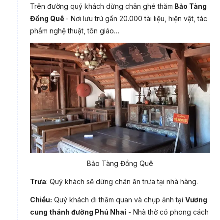
Trên đường quý khách dừng chân ghé thăm
Bảo Tàng
Những nhà Thờ với kiến trúc Châu Âu nổi tiếng
Đồng Quê
- Nơi lưu trú gần 20.000 tài liệu, hiện vật, tác
phẩm nghệ thuật, tôn giáo…
Đây không chỉ là nơi đầu tiên ở Việt Nam đạo được truyền bá,
nơi đây còn nổi tiếng là mảnh đất của những nhà thờ với kiến
trúc Gothic cổ kính đẹp lung linh cùng với số lượng tín hữu
đông đảo, những ngày lễ lớn đặc biệt của Giáo hội trong
năm…Và nếu bạn là người đam mê tìm hiểu văn hóa tôn giáo
cũng như yêu khung cảnh làng quê thì đây thực sự sẽ là địa
điểm tuyệt vời cho một chuyến du lịch sinh thái tìm về miền quê
xứ đạo có một không hai….
Bảo Tàng Đồng Quê
Trưa
: Quý khách sẽ dừng chân ăn trưa tại nhà hàng.
Chiều:
Quý khách đi thăm quan và chụp ảnh tại
Vương
cung thánh đường Phú Nhai
- Nhà thờ có phong cách