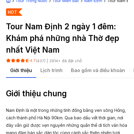
Tour Trong Nước
Tour Miền Bắc
Nam Định
Tour Nam Địn
HOT
Tour Nam Định 2 ngày 1 đêm:
Khám phá những nhà Thờ đẹp
nhất Việt Nam
(
437
) |
2914
+ đã đặt chỗ
4.7
Giới thiệu
Lịch trình
Bao gồm và điều khoản
Giới thiệu chung
Nam Định là một trong những tỉnh đồng bằng ven sông Hồng,
cách thành phố Hà Nội 90km. Qua bao dấu vết thời gian, nơi
đây vẫn giữ được vẹn nguyên những quần thể di tích văn hóa
mang đậm bản sắc dân tộc cùng cảnh sắc thiên nhiên tươi