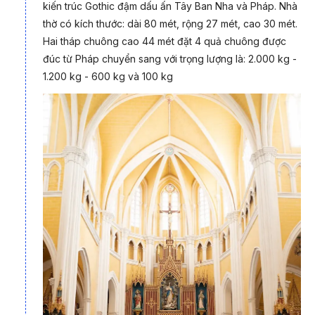
kiến trúc Gothic đậm dấu ấn Tây Ban Nha và Pháp. Nhà
thờ có kích thước: dài 80 mét, rộng 27 mét, cao 30 mét.
Hai tháp chuông cao 44 mét đặt 4 quả chuông được
đúc từ Pháp chuyển sang với trọng lượng là: 2.000 kg -
Nhà thờ cổ Xương Điền (Ảnh: Camera Phạm Linh)
1.200 kg - 600 kg và 100 kg
Đền Thánh Hưng Nghĩa
là một trong những nhà thờ to và
đẹp nhất Nam Định. Nhà thờ có kiến trúc Gothic, mang tông
màu tối đậm dấu ấn cổ điển. Nhìn từ xa, tòa thánh lộng lẫy như
một lâu đài. Bạn sẽ không khỏi trầm trồ khi nhìn thấy nhà thờ
giáo xứ Hưng Nghĩa, cảm giác như đang đứng trước một tòa
lâu đài nguy nga, tráng lệ với những chi tiết tinh xảo. Đền
Thánh Hưng Nghĩa được xây dựng với các chi tiết tinh xảo và
tỉ mỉ, gợi liên tưởng tới ngôi trường Hogwart trong loạt phim
Harry Potter.