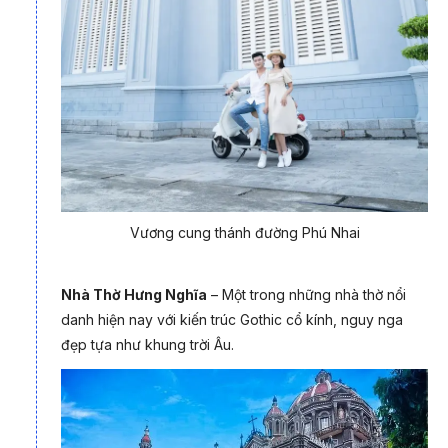
Vương cung thánh đường Phú Nhai
Món ăn mỗi khi nhắc tới Nam Định
Nhà Thờ Hưng Nghĩa
– Một trong những nhà thờ nổi
danh hiện nay với kiến trúc Gothic cổ kính, nguy nga
đẹp tựa như khung trời Âu.