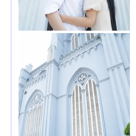
Nha
- Thăm quan xưởng sản xuất và sửa chữa kèn
Đồng làng
Phạm Pháo
– Nơi duy nhất cả nước hiện còn giữ nghề sửa
chữa kèn đồng
-
Vườn quốc gia Xuân Thủy
- Đây còn là khu Ramsar đầu
tiên của Việt Nam và Đông Nam Á được xem như “sân ga” của
nhiều loài chim di cư quý hiếm
- Thưởng thức ẩm thực đa dạng, phong phú với những món
ăn mang đậm chất Nam Định như:
+ Nét đặc trưng, độc quyền chẳng hề pha trộn của Phở bò
Nam Định
+ Món bún cá, bún sung, bún chả với hương vị truyền thống
và sự mộc mạc, dân dã
+ Mùi vị hấp dẫn của món Xíu Páo
+ Cùng khám phá nét độc đáo trong nét ẩm thực của rất
nhiều món ăn khác: kem xôi, xôi xíu, bánh rán ngọt, bánh
chuối, bánh gối…..