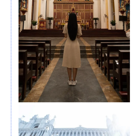
Đền Thánh Hưng Nghĩa (Ảnh Mẫn Sầu)
Nhà thờ đổ Hải Lý
là một công trình bị bỏ hoang, hiện tại chỉ
còn khung bên ngoài. Tuy nhiên, vẻ điêu tàn kèm bức tượng
gạch đổ nát đã khiến nó trở thành một địa điểm thu hút khách
du lịch khi tới tham quan bãi biển Hải Lý.