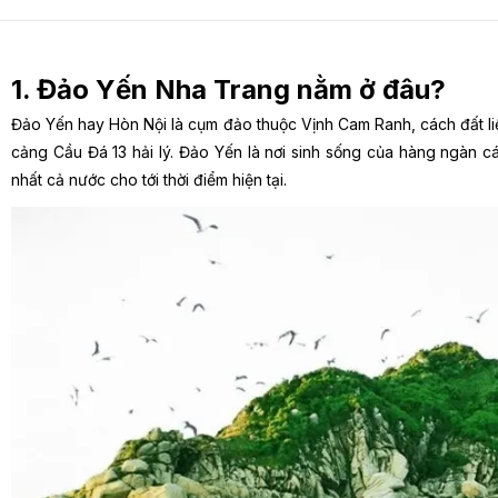
1. Đảo Yến Nha Trang nằm ở đâu?
Đảo Yến hay Hòn Nội là cụm đảo thuộc Vịnh Cam Ranh, cách đất 
cảng Cầu Đá 13 hải lý. Đảo Yến là nơi sinh sống của hàng ngàn cá
nhất cả nước cho tới thời điểm hiện tại.