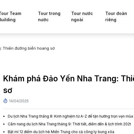
Tour Team
Tour trong
Tour nước
Tour đoàn
Building
nước
ngoài
riêng
: Thiên đường biển hoang sơ
Khám phá Đảo Yến Nha Trang: Thi
sơ
14/04/2025
Du lịch Nha Trang tháng 8: Kinh nghiệm từ A-Z để tận hưởng trọn vẹn mùa
Cẩm nang du lịch Nha Trang tháng 9: Thời tiết, điểm đến & lịch trình 202t
Bật mí 12 điểm du lịch hè Miền Trung cho cả công ty bung xõa