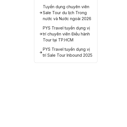
Tuyển dụng chuyên viên
Sale Tour du lịch Trong
nước và Nước ngoài 2026
PYS Travel tuyển dụng vị
trí chuyên viên Điều hành
Tour tại TP.HCM
PYS Travel tuyển dụng vị
trí Sale Tour Inbound 2025