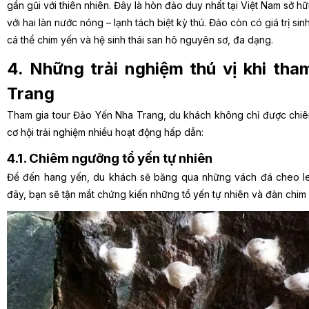
gần gũi với thiên nhiên. Đây là hòn đảo duy nhất tại Việt Nam sở hữu
với hai làn nước nóng – lạnh tách biệt kỳ thú. Đảo còn có giá trị si
cá thể chim yến và hệ sinh thái san hô nguyên sơ, đa dạng.
4. Những trải nghiệm thú vị khi th
Trang
Tham gia tour Đảo Yến Nha Trang, du khách không chỉ được chiê
cơ hội trải nghiệm nhiều hoạt động hấp dẫn:
4.1. Chiêm ngưỡng tổ yến tự nhiên
Để đến hang yến, du khách sẽ băng qua những vách đá cheo le
đây, bạn sẽ tận mắt chứng kiến những tổ yến tự nhiên và đàn chim y