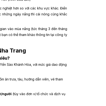
c nghiệt hơn so với các khu vực khác. Điển
c những ngày nắng thì cái nóng cũng khắc
 gian vào mùa nắng (tức tháng 3 đến tháng
t bạn có thể tham khảo thông tin tại công ty
 Nha Trang
hiêu?
 Yến Sào Khánh Hòa, với mức giá dao động
m ăn trưa, tàu, hướng dẫn viên, vé tham
Đ/người
(tùy vào đơn vị tổ chức và dịch vụ