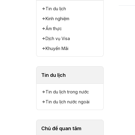
Tin du lịch
Kinh nghiệm
Ẩm thực
Dịch vụ Visa
Khuyến Mãi
Tin du lịch
Tin du lịch trong nước
Tin du lịch nước ngoài
Chủ đề quan tâm