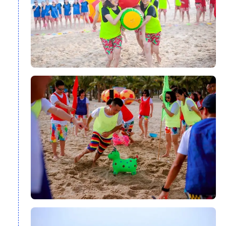
đối với du khách trong và ngoài nước. Không chỉ nổi tiếng với
biển xanh, cát trắng và nắng vàng,
các địa điểm du lịch Nha
Trang
còn mang đến nhiều trải nghiệm hấp dẫn như khám
phá các hòn đảo nổi tiếng, thưởng thức hải sản tươi ngon, tắm
bùn khoáng và tham gia các hoạt động giải trí trên biển. Với
lịch trình được thiết kế hợp lý, tour du lịch Nha Trang 3 ngày
giúp du khách có đủ thời gian để khám phá những điểm đến
nổi bật và tận hưởng kỳ nghỉ một cách trọn vẹn.