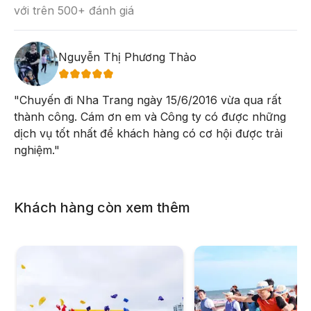
với trên 500+ đánh giá
Nguyễn Thị Phương Thảo
"
Chuyến đi Nha Trang ngày 15/6/2016 vừa qua rất
thành công. Cám ơn em và Công ty có được những
dịch vụ tốt nhất để khách hàng có cơ hội được trải
nghiệm.
"
15h30:
Quý khách trở lại ca nô. Ca nô đưa quý khách
Khách hàng còn xem thêm
về tới cảng. Xe và HDV đưa quý khách về khách sạn
nghỉ ngơi.
Tối:
HDV đưa quý khách dùng cơm tối tại nhà hàng. Sau
đó quý khách tự do khám phá
chợ đêm Nha Trang
,
công viên Phù Đổng
,
C
à phê Bốn Mùa
,
khu hải sản