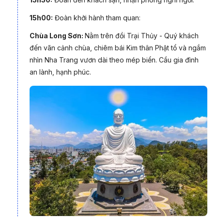
15h00:
Đoàn khởi hành tham quan:
Chùa Long Sơn:
Nằm trên đồi Trại Thủy - Quý khách
đến vãn cảnh chùa, chiêm bái Kim thân Phật tổ và ngắm
nhìn Nha Trang vươn dài theo mép biển. Cầu gia đình
an lành, hạnh phúc.
Nha Trang có sức lôi cuốn đặc biệt đối với du khách du lịch
trong và ngoài nước (Ảnh: PYS Travel)