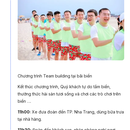
Nha Trang không chỉ là điểm đến nghỉ dưỡng lý tưởng mà còn
là lựa chọn hàng đầu cho các chương trình team building
doanh nghiệp. Với bãi biển rộng, không gian thoáng đãng và
nhiều khu resort ven biển, nơi đây tạo điều kiện thuận lợi để tổ
chức các hoạt động tập thể quy mô lớn. Trong thực tế, nhiều
doanh nghiệp lựa chọn chương trình tour Nha Trang 3 ngày 3
đêm để kết hợp giữa nghỉ dưỡng và gắn kết nhân sự. Từ
những trò chơi vận động sôi động trên bãi biển, các thử thách
đòi hỏi sự phối hợp ăn ý đến những hoạt động khám phá văn
hóa địa phương, mỗi trải nghiệm đều góp phần nâng cao tinh
Chương trình Team building tại bãi biển
thần đồng đội và xây dựng văn hóa doanh nghiệp
Kết thúc chương trình, Quý khách tự do tắm biển,
thưởng thức hải sản tươi sống và chơi các trò chơi trên
biển ….
11h00:
Xe đưa đoàn đến TP. Nha Trang, dùng bữa trưa
tại nhà hàng.
13h30:
Đoàn đến khách sạn, nhận phòng nghỉ ngơi.