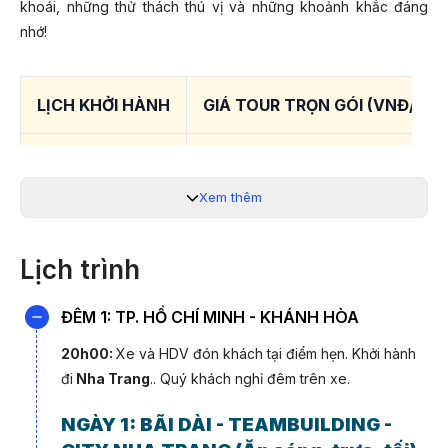
khoái, những thử thách thú vị và những khoảnh khắc đáng
nhớ!
LỊCH KHỞI HÀNH
GIÁ TOUR TRỌN GÓI (VNĐ/KH
Hàng ngày
3.280.000 VNĐ
Xem thêm
*Lưu ý:
Quý khách liên hệ 19003440 để được hỗ trợ chi tiết.
Lịch trình
ĐIỂM NỔI BẬT TOUR DU LỊCH NHA
TRANG 3 NGÀY 3 ĐÊM
ĐÊM 1: TP. HỒ CHÍ MINH - KHÁNH HÒA
✔️ Tham quan khu du lịch Bãi Dài, một trong những bãi biển
20h00:
Xe và HDV đón khách tại điểm hẹn. Khởi hành
đẹp nhất của Khánh Hòa với bờ biển phẳng, nước biển trong
đi
Nha Trang
.. Quý khách nghỉ đêm trên xe.
xanh như ngọc.
NGÀY 1:
BÃI DÀI - TEAMBUILDING -
✔️ Tham quan Chùa Long Sơn, một trong 20 ngôi chùa lớn tại