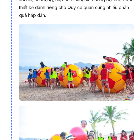
du khách mỗi năm.
thiết kế dành riêng cho Quý cơ quan cùng nhiều phần
quà hấp dẫn.
Được công nhận là một trong những vịnh biển đẹp nhất thế
giới, Nha Trang - miền đất được mệnh danh là "xứ Trầm, biển
Yến" hay "Hòn ngọc của Biển Đông" luôn có sức hút đặc biệt