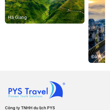
Hà Giang
Hồ Ba Bể - Thác
Hạ Long
Bản Giốc
Đà Nẵng
Công ty TNHH du lịch PYS