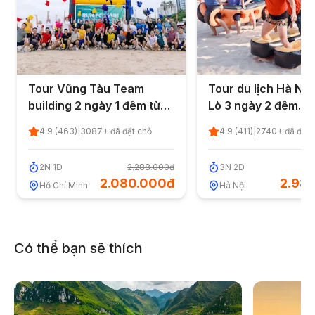
Tháp Bà.
Về khách sạn nghỉ ngơi.
Tour Vũng Tàu Team
Tour du lịch Hà Nội
building 2 ngày 1 đêm từ
Lò 3 ngày 2 đêm
TP.HCM 2026
Teambuilding sôi đ
4.9
(
463
)
|
3087
+ đã đặt chỗ
4.9
(
411
)
|
2740
+ đã đặt 
2
N
1
Đ
2.288.000đ
3
N
2
Đ
3
2.080.000đ
2.98
Hồ Chí Minh
Hà Nội
Có thể bạn sẽ thích