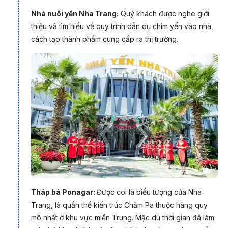
Nhà nuôi yến Nha Trang:
Quý khách được nghe giới
thiệu và tìm hiểu về quy trình dẫn dụ chim yến vào nhà,
cách tạo thành phẩm cung cấp ra thị trường.
Du lịch Nha Trang cùng nhiều hoạt động thú vị trên bãi biển
(Ảnh: PYS Travel)
Đặc biệt, tour du lịch Nha Trang 3 ngày 3 đêm còn phù hợp
với các đoàn khách muốn cân bằng giữa vui chơi, nghỉ ngơi
và khám phá. Cùng nhau vượt qua các thử thách, chinh phục
những mục tiêu chung và lưu giữ những khoảnh khắc đáng
nhớ sẽ giúp chuyến đi trở thành một kỷ niệm ý nghĩa đối với
mỗi thành viên trong đoàn.
Tháp bà Ponagar:
Được coi là biểu tượng của Nha
Trang, là quần thể kiến trúc Chăm Pa thuộc hàng quy
mô nhất ở khu vực miền Trung. Mặc dù thời gian đã làm