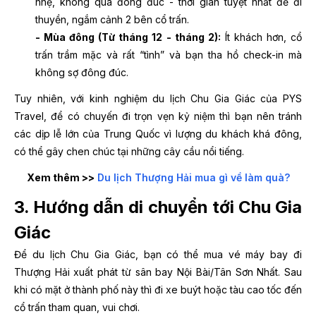
nhẹ, không quá đông đúc - thời gian tuyệt nhất để đi
thuyền, ngắm cảnh 2 bên cổ trấn.
- Mùa đông (Từ tháng 12 - tháng 2):
Ít khách hơn, cổ
trấn trầm mặc và rất “tình” và bạn tha hồ check-in mà
không sợ đông đúc.
Tuy nhiên, với kinh nghiệm du lịch Chu Gia Giác của PYS
Travel, để có chuyến đi trọn vẹn kỷ niệm thì bạn nên tránh
các dịp lễ lớn của Trung Quốc vì lượng du khách khá đông,
có thể gây chen chúc tại những cây cầu nổi tiếng.
Xem thêm >>
Du lịch Thượng Hải mua gì về làm quà?
3. Hướng dẫn di chuyển tới Chu Gia
Giác
Để du lịch Chu Gia Giác, bạn có thể mua vé máy bay đi
Thượng Hải xuất phát từ sân bay Nội Bài/Tân Sơn Nhất. Sau
khi có mặt ở thành phố này thì đi xe buýt hoặc tàu cao tốc đến
cổ trấn tham quan, vui chơi.