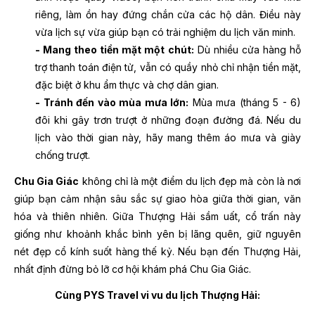
riêng, làm ồn hay đứng chắn cửa các hộ dân. Điều này
vừa lịch sự vừa giúp bạn có trải nghiệm du lịch văn minh.
- Mang theo tiền mặt một chút:
Dù nhiều cửa hàng hỗ
trợ thanh toán điện tử, vẫn có quầy nhỏ chỉ nhận tiền mặt,
đặc biệt ở khu ẩm thực và chợ dân gian.
- Tránh đến vào mùa mưa lớn:
Mùa mưa (tháng 5 - 6)
đôi khi gây trơn trượt ở những đoạn đường đá. Nếu du
lịch vào thời gian này, hãy mang thêm áo mưa và giày
chống trượt.
Chu Gia Giác
không chỉ là một điểm du lịch đẹp mà còn là nơi
giúp bạn cảm nhận sâu sắc sự giao hòa giữa thời gian, văn
hóa và thiên nhiên. Giữa Thượng Hải sầm uất, cổ trấn này
giống như khoảnh khắc bình yên bị lãng quên, giữ nguyên
nét đẹp cổ kính suốt hàng thế kỷ. Nếu bạn đến Thượng Hải,
nhất định đừng bỏ lỡ cơ hội khám phá Chu Gia Giác.
Cùng PYS Travel vi vu du lịch Thượng Hải: