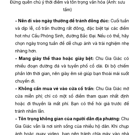
Đừng quên chú ý thời điểm và tôn trọng văn hóa (Ảnh: sưu
tầm)
- Nên đi vào ngày thường để tránh đông đúc:
Cuối tuần
và dịp lễ, cổ trấn thường rất đông, đặc biệt tại các điểm
hot như Cầu Phóng Sinh, đường Bắc Đại. Nếu có thể, hãy
chọn ngày trong tuần để dễ chụp ảnh và trải nghiệm nhẹ
nhàng hơn.
- Mang giày thể thao hoặc giày bệt:
Chu Gia Giác có
nhiều đoạn đường đá và tuyến phố cổ dài. Đi bộ chiếm
phần lớn thời gian, nên giày êm sẽ giúp bạn thoải mái suốt
chuyến đi.
- Không cần mua vé vào cửa cổ trấn:
Chu Gia Giác mở
cửa miễn phí; chỉ có một số điểm tham quan nhất định
hoặc đi thuyền là mất phí. Bạn có thể hỏi giá trước để
tránh nhầm lẫn.
- Tôn trọng không gian của người dân địa phương:
Chu
Gia Giác vẫn là nơi sinh sống của nhiều hộ dân. Khi chụp
ảnh hoặc quay video, bạn nên tránh chĩa máy vào nhà