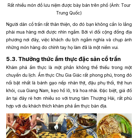
Rất nhiều món đồ lưu niệm được bày bán trên phố (Ảnh: Tour
Trung Quốc)
Người dân cổ trấn rất thân thiện, do đó bạn không cần lo lắng
phải mua hàng mới được nhìn ngắm. Bởi vì đối cộng đồng địa
phương nơi đây, việc khách du lịch ngắm nghía và chụp ảnh
những món hàng do chính tay họ làm đã là một niềm vui.
5.3. Thưởng thức ẩm thực đặc sản cổ trấn
Khám phá ẩm thực là một phần không thể thiếu trong một
chuyến du lịch. Ẩm thực Chu Gia Giác rất phong phú, trong đó
nổi bật nhất là bánh gạo nếp nhân thịt, đậu phụ thối, thịt hun
khói, cua Giang Nam, kẹo hồ lô, trà hoa nhài. Đặc biệt, giá đồ
ăn tại đây rẻ hơn nhiều so với trung tâm Thượng Hải, rất phù
hợp với du khách thích khám phá ẩm thực bản địa.